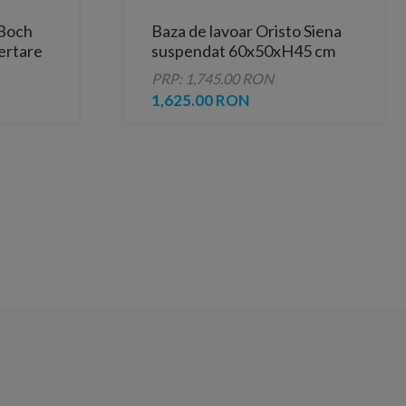
&Boch
Baza de lavoar Oristo Siena
ertare
suspendat 60x50xH45 cm
negru mat
PRP: 1,745.00 RON
1,625.00 RON