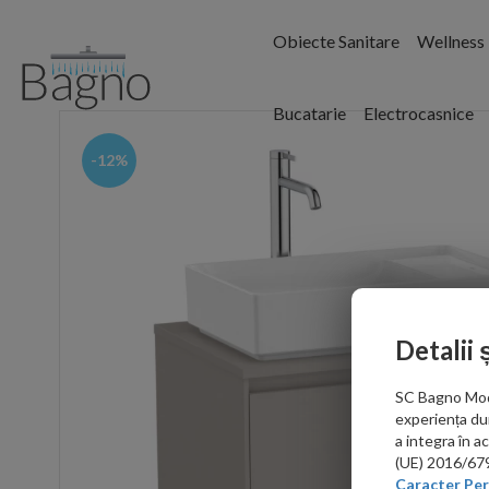
Obiecte Sanitare
Wellness
Bucatarie
Electrocasnice
-12%
Detalii 
SC Bagno Moder
experiența du
a integra în 
(UE) 2016/679 
Caracter Per