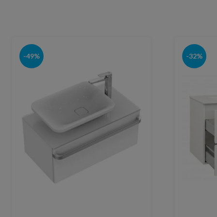
-49%
-32%