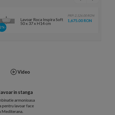
PRP: 2,126.00 RON
Lavoar Roca Inspira Soft
1,675.00 RON
50 x 37 x H14 cm
-22%
Video
lavoar in stanga
ombinatie armonioasa
a pentru lavoar face
ea Mediterana.