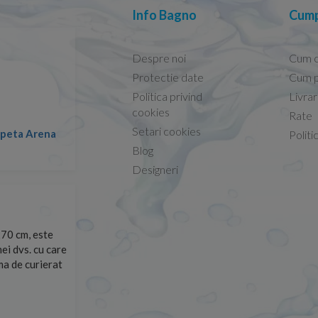
Info Bagno
Cump
Despre noi
Cum 
Protectie date
Cum p
Politica privind
Livra
Conform descrierii!
cookies
Rate
Setari cookies
lapeta Arena
Nicolae -
Politi
13.02.2026
Blog
Designeri
70 cm, este
Foarte prompți, am cerut detalii despre produs care nu
ei dvs. cu care
primit imediat. După ce am plasat comanda, aceasta a 
rma de curierat
Mulțumesc!
Cristina Opre -
10.07.2026