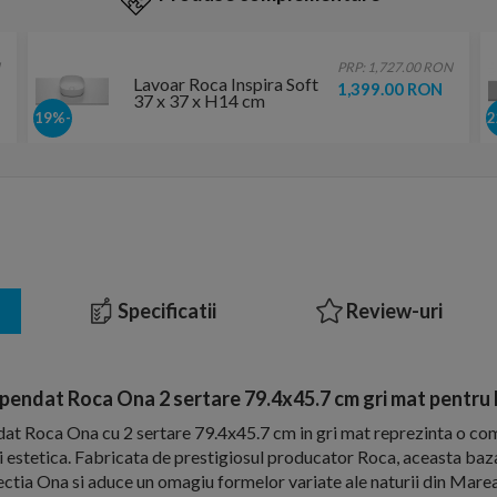
PRP: 1,727.00 RON
Lavoar Roca Inspira Soft
1,399.00 RON
37 x 37 x H14 cm
-19%
Specificatii
Review-uri
pendat Roca Ona 2 sertare 79.4x45.7 cm gri mat pentru 
at Roca Ona cu 2 sertare 79.4x45.7 cm in gri mat reprezinta o c
si estetica. Fabricata de prestigiosul producator Roca, aceasta baz
ectia Ona si aduce un omagiu formelor variate ale naturii din Mar