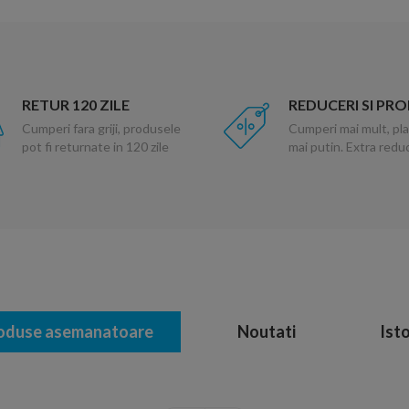
RETUR 120 ZILE
REDUCERI SI PR
Cumperi fara griji, produsele
Cumperi mai mult, pla
pot fi returnate in 120 zile
mai putin. Extra red
oduse asemanatoare
Noutati
Isto