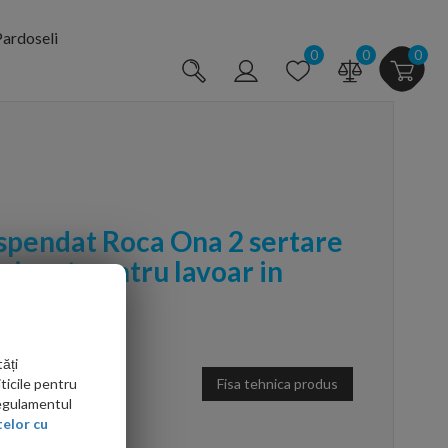
ardoseli
0
0
0
uspendat Roca Ona 2 sertare
ri mat pentru lavoar in
ăți
Fisa tehnica produs
ticile pentru
Regulamentul
elor cu
arte mai ieftin?