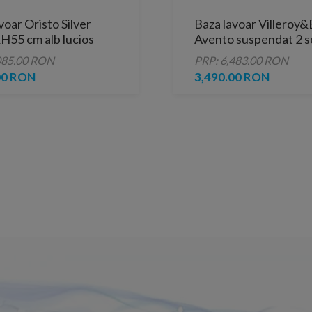
voar Oristo Silver
Baza lavoar Villeroy
H55 cm alb lucios
Avento suspendat 2 s
626x514x450 mm alb
085.00 RON
PRP: 6,483.00 RON
00 RON
3,490.00 RON