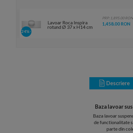
.00 RON
PRP: 1,895.00 RON
Lavoar Roca Inspira
 RON
1,458.00 RON
rotund Ø 37 x H14 cm
-24%
Descriere
Baza lavoar sus
Baza lavoar suspend
de functionalitate 
parte din col