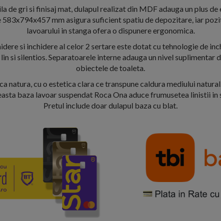
la de gri si finisaj mat, dulapul realizat din MDF adauga un plus de e
 583x794x457 mm asigura suficient spatiu de depozitare, iar pozit
lavoarului in stanga ofera o dispunere ergonomica.
idere si inchidere al celor 2 sertare este dotat cu tehnologie de in
lin si silentios. Separatoarele interne adauga un nivel suplimentar 
obiectele de toaleta.
a natura, cu o estetica clara ce transpune caldura mediului natural
easta baza lavoar suspendat Roca Ona aduce frumusetea linistii in s
Pretul include doar dulapul baza cu blat.