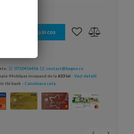
Adauga in cos
ate:
0720456456
contact@bagno.ro
topia-Mobilpay incepand de la
633 lei
- Vezi detalii
in tbi bank
- Calculeaza rata