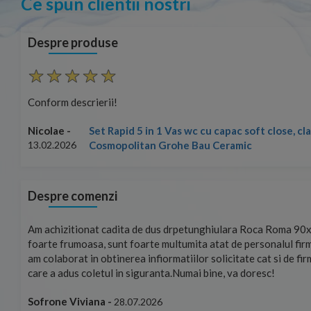
Ce spun clientii nostri
Despre produse
Conform descrierii!
Set Rapid 5 in 1 Vas wc cu capac soft close, c
Nicolae -
Cosmopolitan Grohe Bau Ceramic
13.02.2026
Despre comenzi
mand!
Am achizitionat cadita de dus drpetunghiulara Roca Roma 90x
foarte frumoasa, sunt foarte multumita atat de personalul firm
am colaborat in obtinerea infiormatiilor solicitate cat si de fi
care a adus coletul in siguranta.Numai bine, va doresc!
Sofrone Viviana -
28.07.2026