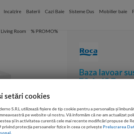
Incalzire
Baterii
Cazi Baie
Sisteme Dus
Mobilier baie
P
Living Room
% PROMO%
Baza lavoar s
79.4x45.7 cm g
stanga
și setări cookies
Cod:
A851729510
no S.R.L utilizează fișiere de tip cookie pentru a personaliza și îmbunăt
PRP: 4,305.00 RON
mneavoastră pe website-ul nostru. Vă informăm că ne-am actualizat poli
3,797.00 RON
acestea și în activitatea curentă cele mai recente modificări propuse de 
privind protecția persoanelor fizice în ceea ce privește
Prelucrarea Dat
Ati gasit in alta p
sonal.