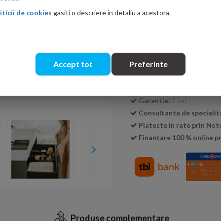
iticii de cookies
gasiti o descriere in detaliu a acestora.
Cantitate:
Accept tot
Preferinte
Livrare:
7-15 zile
Garantie:
2 ani
Consultanta de specialit
Plateste in rate prin Ne
Finantare 100 % online pr
Produse complementare