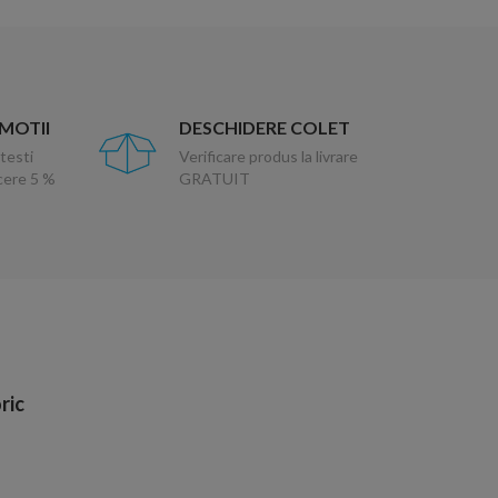
OMOTII
DESCHIDERE COLET
testi
Verificare produs la livrare
ucere 5 %
GRATUIT
ric