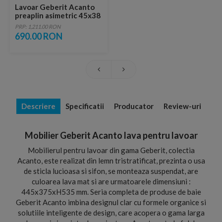
Lavoar Geberit Acanto
preaplin asimetric 45x38
cm
PRP: 1,211.00 RON
690.00 RON
Descriere
Specificatii
Producator
Review-uri
Mobilier Geberit Acanto lava pentru lavoar
Mobilierul pentru lavoar din gama Geberit, colectia
Acanto, este realizat din lemn tristratificat, prezinta o usa
de sticla lucioasa si sifon, se monteaza suspendat, are
culoarea lava mat si are urmatoarele dimensiuni :
445x375xH535 mm. Seria completa de produse de baie
Geberit Acanto imbina designul clar cu formele organice si
solutiile inteligente de design, care acopera o gama larga