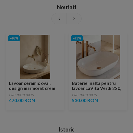
Noutati
-48%
-41%
Lavoar ceramic oval,
Baterie inalta pentru
design marmorat crem
lavoar LaVita Verdi 220,
lucios cu vene aurii,
fara ventil, brushed
PRP: 890.00 RON
PRP: 890.00 RON
ventil inclus
copper
470.00 RON
530.00 RON
Istoric