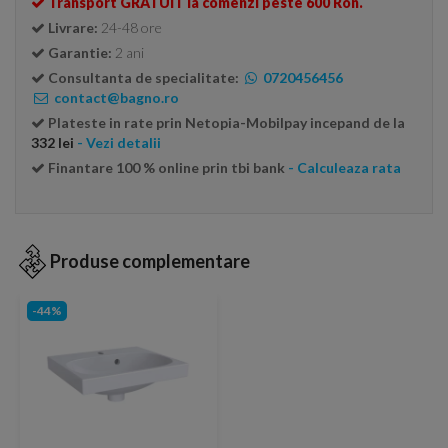
Transport GRATUIT la comenzi peste 600 Ron.
Livrare:
24-48 ore
Garantie:
2 ani
Consultanta de specialitate:
0720456456
contact@bagno.ro
Plateste in rate prin Netopia-Mobilpay incepand de la
332 lei
- Vezi detalii
Finantare 100 % online prin tbi bank
- Calculeaza rata
Produse complementare
-44%