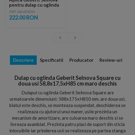
pentru dulap cu oglinda
1x6W crom
PRP: 286.00 RON
222.00 RON
Descriere
Specificatii
Producator
Review-uri
Dulap cu oglinda Geberit Selnova Square cu
doua usi 58,8x17,5xH85 cm maro deschis
Dulapul cu oglinda Geberit Selnova Square are
urmatoarele dimensiuni: 588x175xH850 mm, are doua usi,
blatul este deschis, se monteaza suspendat, deschiderea se
realizeaza cu ajutorul unui maner, usile prezinta un
mecanism de amortizare, are culoarea maro deschis si se
livreaza asamblat. Prezinta patru placi de suport din sticla
inlocuibile iar prinderea usii se realizeaza pe partea stanga