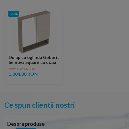
-23%
Dulap cu oglinda Geberit
Selnova Square cu doua
usi 58,8x17,5xH85 cm
PRP: 1,289.00 RON
maro deschis
1,004.00 RON
Ce spun clientii nostri
Despre produse