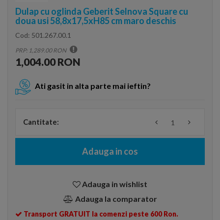
Dulap cu oglinda Geberit Selnova Square cu
doua usi 58,8x17,5xH85 cm maro deschis
Cod:
501.267.00.1
PRP: 1,289.00 RON
1,004.00 RON
Ati gasit in alta parte mai ieftin?
Cantitate:
Adauga in cos
Adauga in wishlist
Adauga la comparator
Transport GRATUIT la comenzi peste 600 Ron.