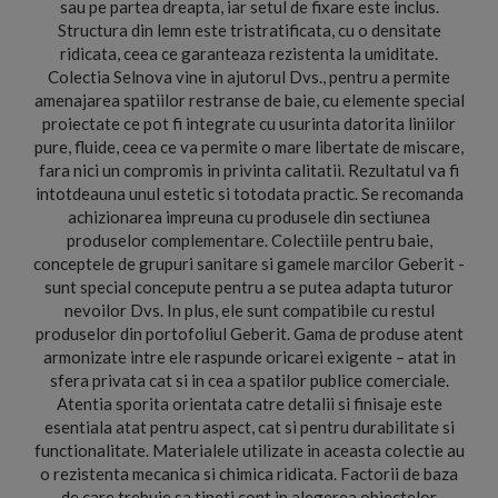
sau pe partea dreapta, iar setul de fixare este inclus.
Structura din lemn este tristratificata, cu o densitate
ridicata, ceea ce garanteaza rezistenta la umiditate.
Colectia Selnova vine in ajutorul Dvs., pentru a permite
amenajarea spatiilor restranse de baie, cu elemente special
proiectate ce pot fi integrate cu usurinta datorita liniilor
pure, fluide, ceea ce va permite o mare libertate de miscare,
fara nici un compromis in privinta calitatii. Rezultatul va fi
intotdeauna unul estetic si totodata practic. Se recomanda
achizionarea impreuna cu produsele din sectiunea
produselor complementare. Colectiile pentru baie,
conceptele de grupuri sanitare si gamele marcilor Geberit -
sunt special concepute pentru a se putea adapta tuturor
nevoilor Dvs. In plus, ele sunt compatibile cu restul
produselor din portofoliul Geberit. Gama de produse atent
armonizate intre ele raspunde oricarei exigente – atat in
sfera privata cat si in cea a spatilor publice comerciale.
Atentia sporita orientata catre detalii si finisaje este
esentiala atat pentru aspect, cat si pentru durabilitate si
functionalitate. Materialele utilizate in aceasta colectie au
o rezistenta mecanica si chimica ridicata. Factorii de baza
de care trebuie sa tineti cont in alegerea obiectelor