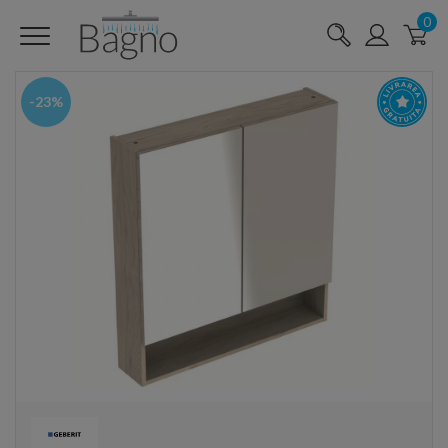
0
-23%