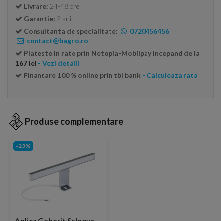
Livrare:
24-48 ore
Garantie:
2 ani
Consultanta de specialitate:
0720456456
contact@bagno.ro
Plateste in rate prin Netopia-Mobilpay incepand de la
167 lei
- Vezi detalii
Finantare 100 % online prin tbi bank
- Calculeaza rata
Produse complementare
-23%
Aplica Geberit Selnova