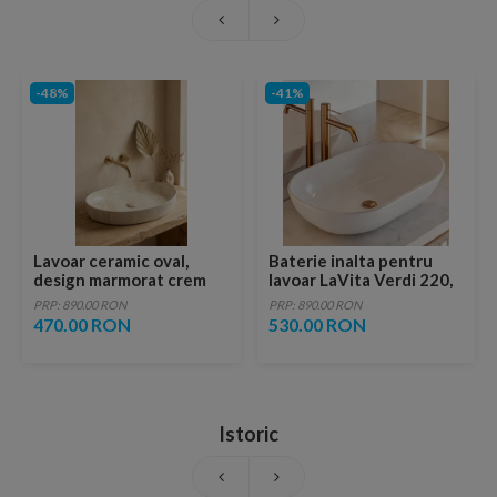
-48%
-41%
Lavoar ceramic oval,
Baterie inalta pentru
design marmorat crem
lavoar LaVita Verdi 220,
lucios cu vene aurii,
fara ventil, brushed
PRP: 890.00 RON
PRP: 890.00 RON
ventil inclus
copper
470.00 RON
530.00 RON
Istoric