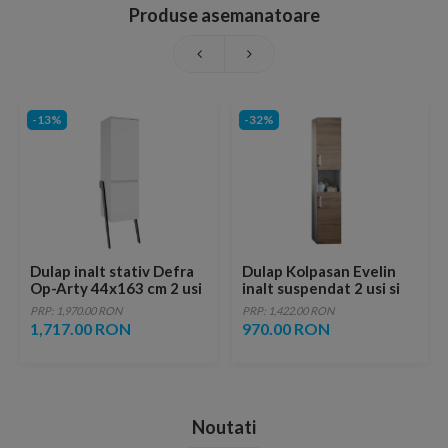
Produse asemanatoare
-13%
-32%
Dulap inalt stativ Defra
Dulap Kolpasan Evelin
Op-Arty 44x163 cm 2 usi
inalt suspendat 2 usi si
alb lucios
polita 170cm stejar
PRP: 1,970.00 RON
PRP: 1,422.00 RON
1,717.00 RON
970.00 RON
Noutati