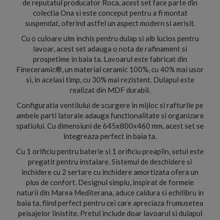
de reputatul producator Roca, acest set face parte din
colectia Ona si este conceput pentru a fi montat
suspendat, oferind astfel un aspect modern si aerisit.
Cu o culoare ulm inchis pentru dulap si alb lucios pentru
lavoar, acest set adauga o nota de rafinament si
prospetime in baia ta. Lavoarul este fabricat din
Fineceramic®, un material ceramic 100%, cu 40% mai usor
si, in acelasi timp, cu 30% mai rezistent. Dulapul este
realizat din MDF durabil.
Configuratia ventilului de scurgere in mijloc si rafturile pe
ambele parti laterale adauga functionalitate si organizare
spatiului. Cu dimensiuni de 645x800x460 mm, acest set se
integreaza perfect in baia ta.
Cu 1 orificiu pentru baterie si 1 orificiu preaplin, setul este
pregatit pentru instalare. Sistemul de deschidere si
inchidere cu 2 sertare cu inchidere amortizata ofera un
plus de confort. Designul simplu, inspirat de formele
naturii din Marea Mediterana, aduce caldura si echilibru in
baia ta, fiind perfect pentru cei care apreciaza frumusetea
peisajelor linistite. Pretul include doar lavoarul si dulapul