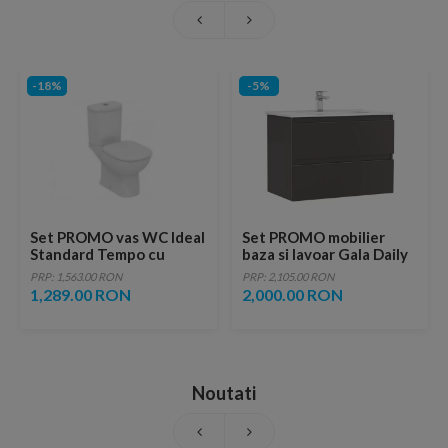
-18%
-5%
Set PROMO vas WC Ideal
Set PROMO mobilier
Standard Tempo cu
baza si lavoar Gala Daily
rezervor asezat si capac
80x46 cm 2 sertare
PRP: 1,563.00 RON
PRP: 2,105.00 RON
inchidere lenta
antracit
1,289.00 RON
2,000.00 RON
Noutati