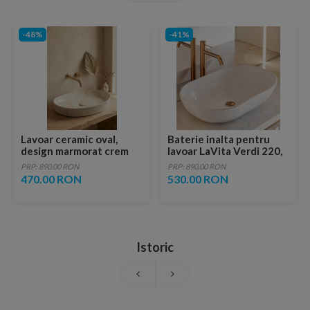
-48%
-41%
Lavoar ceramic oval,
Baterie inalta pentru
design marmorat crem
lavoar LaVita Verdi 220,
lucios cu vene aurii,
fara ventil, brushed
PRP: 890.00 RON
PRP: 890.00 RON
ventil inclus
copper
470.00 RON
530.00 RON
Istoric