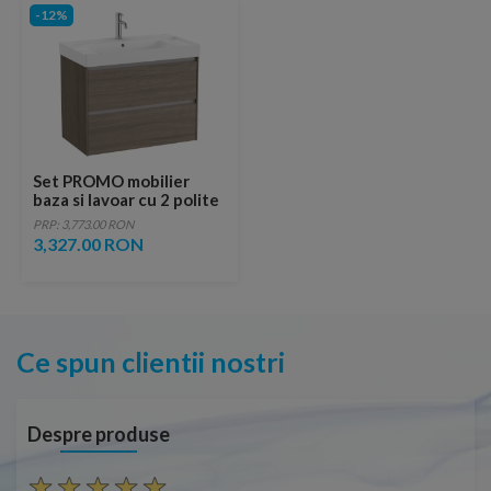
-12%
Set PROMO mobilier
baza si lavoar cu 2 polite
Roca Ona Unik 2 sertare
PRP: 3,773.00 RON
80x46 cm ulm inchis
3,327.00 RON
Ce spun clientii nostri
Despre produse