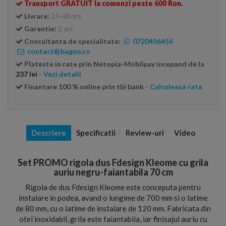
Transport GRATUIT la comenzi peste 600 Ron.
Livrare:
24-48 ore
Garantie:
2 ani
Consultanta de specialitate:
0720456456
contact@bagno.ro
Plateste in rate prin Netopia-Mobilpay incepand de la
237 lei
- Vezi detalii
Finantare 100 % online prin tbi bank
- Calculeaza rata
Descriere
Specificatii
Review-uri
Video
Set PROMO rigola dus Fdesign Kleome cu grila
auriu negru-faiantabila 70 cm
Rigola de dus Fdesign Kleome este conceputa pentru
instalare in podea, avand o lungime de 700 mm si o latime
de 80 mm, cu o latime de instalare de 120 mm. Fabricata din
otel inoxidabil, grila este faiantabila, iar finisajul auriu cu