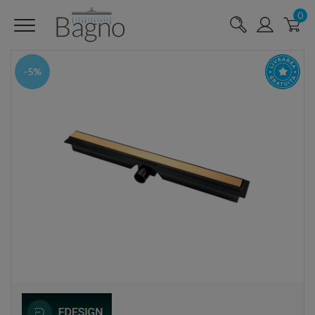
0
-5%