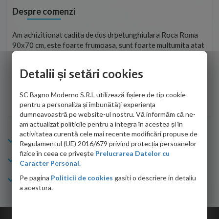
Despre comenzi
t
Am achizitionat cadita de dus drpetunghiulara Roca Roma
Foa
90x70 cm, este foarte frumoasa, sunt foarte multumita atat
pe 
de personalul firmei dvs. cu care am colaborat in obtinerea
ace
infiormatiilor solicitate cat si de firma de curierat care a
Detalii și setări cookies
Cri
adus coletul in siguranta.Numai bine, va doresc!
SC Bagno Moderno S.R.L utilizează fișiere de tip cookie
Sofrone Viviana -
28.07.2026
pentru a personaliza și îmbunătăți experiența
dumneavoastră pe website-ul nostru. Vă informăm că ne-
am actualizat politicile pentru a integra în acestea și în
activitatea curentă cele mai recente modificări propuse de
Info Bagno
Regulamentul (UE) 2016/679 privind protecția persoanelor
fizice în ceea ce privește
Prelucrarea Datelor cu
Cumparaturi
Caracter Personal.
Pe pagina
Politicii de cookies
gasiti o descriere in detaliu
Suport clienti
a acestora.
Copyright © 2026 Bagno.ro All right reserved. Powered by
Expert Online