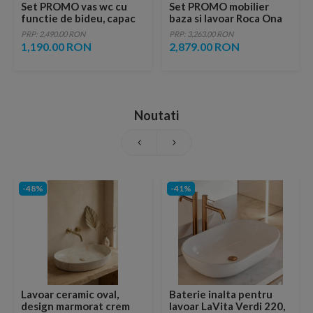
Set PROMO vas wc cu
Set PROMO mobilier
functie de bideu, capac
baza si lavoar Roca Ona
si baterie Ideal Standard
Unik 2 sertare 60x46 cm
PRP: 2,490.00 RON
PRP: 3,263.00 RON
verde mat
1,190.00 RON
2,879.00 RON
Noutati
-48%
-41%
Lavoar ceramic oval,
Baterie inalta pentru
design marmorat crem
lavoar LaVita Verdi 220,