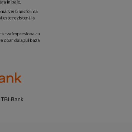
ra in baie.
enia, vei transforma
i este rezistent la
 te va impresiona cu
ude doar dulapul baza