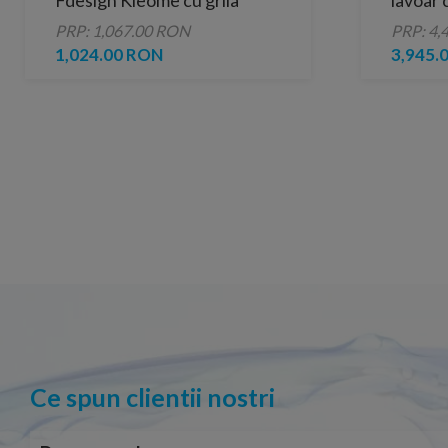
Fdesign Kleome cu grila
lavoar 
crom 60 cm
Ona Un
PRP: 1,067.00 RON
PRP: 4,
gri mat
1,024.00 RON
3,945.
Ce spun clientii nostri