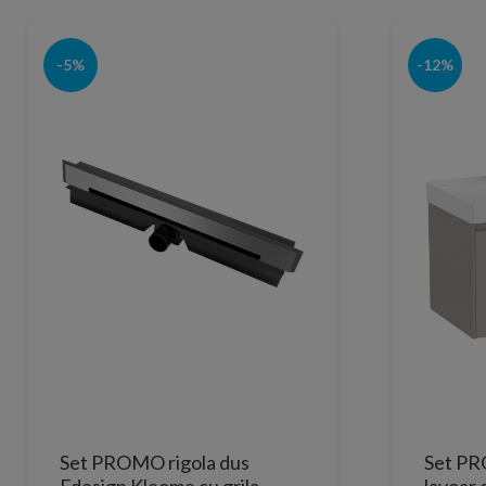
-5%
-12%
Set PROMO rigola dus
Set PR