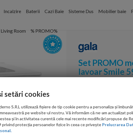
Incalzire
Baterii
Cazi Baie
Sisteme Dus
Mobilier baie
P
Living Room
% PROMO%
Set PROMO mob
lavoar Smile 5
Cod:
7900101
și setări cookies
PRP: 1,934.00 RON
1,624.00 RON
no S.R.L utilizează fișiere de tip cookie pentru a personaliza și îmbunăt
mneavoastră pe website-ul nostru. Vă informăm că ne-am actualizat poli
acestea și în activitatea curentă cele mai recente modificări propuse de 
Ati gasit in alta p
privind protecția persoanelor fizice în ceea ce privește
Prelucrarea Dat
sonal.