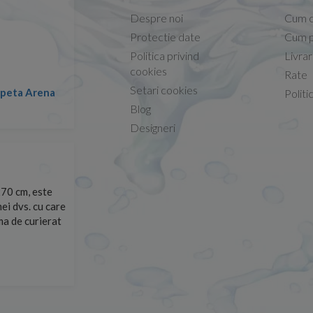
Despre noi
Cum 
Protectie date
Cum p
Politica privind
Livra
Conform descrierii!
cookies
Rate
Setari cookies
lapeta Arena
Nicolae -
Politi
13.02.2026
Blog
Designeri
70 cm, este
Foarte prompți, am cerut detalii despre produs care nu
ei dvs. cu care
primit imediat. După ce am plasat comanda, aceasta a 
rma de curierat
Mulțumesc!
Cristina Opre -
10.07.2026