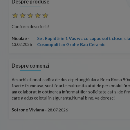
Despre produse
Conform descrierii!
Set Rapid 5 in 1 Vas wc cu capac soft close, c
Nicolae -
Cosmopolitan Grohe Bau Ceramic
13.02.2026
Despre comenzi
mand!
Am achizitionat cadita de dus drpetunghiulara Roca Roma 90x
foarte frumoasa, sunt foarte multumita atat de personalul firm
am colaborat in obtinerea infiormatiilor solicitate cat si de fi
care a adus coletul in siguranta.Numai bine, va doresc!
Sofrone Viviana -
28.07.2026