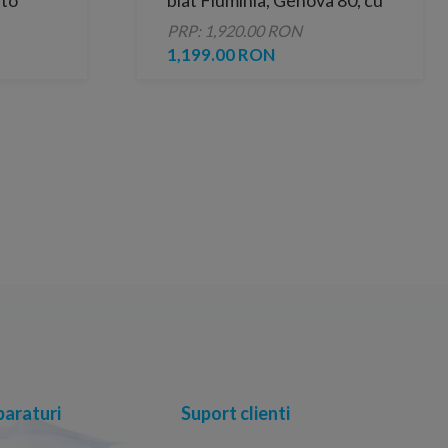
nto
blat Fluminia, Genova 80, cu
blat și raft deschis
PRP: 1,920.00 RON
1,199.00 RON
araturi
Suport clienti