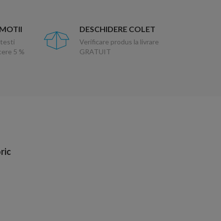
OMOTII
DESCHIDERE COLET
testi
Verificare produs la livrare
ucere 5 %
GRATUIT
ric