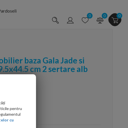
ardoseli
0
0
0
ilier baza Gala Jade si
9.5x44.5 cm 2 sertare alb
ăți
ticile pentru
Regulamentul
arte mai ieftin?
elor cu