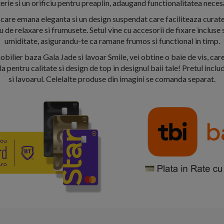
erie si un orificiu pentru preaplin, adaugand functionalitatea necesa
s care emana eleganta si un design suspendat care faciliteaza curat
u de relaxare si frumusete. Setul vine cu accesorii de fixare incluse s
umiditate, asigurandu-te ca ramane frumos si functional in timp.
lier baza Gala Jade si lavoar Smile, vei obtine o baie de vis, care
a pentru calitate si design de top in designul baii tale! Pretul incl
si lavoarul. Celelalte produse din imagini se comanda separat.