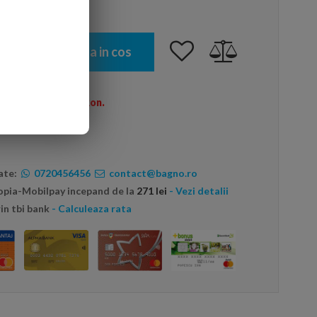
Adauga in cos
omenzi peste 600 Ron.
ate:
0720456456
contact@bagno.ro
topia-Mobilpay incepand de la
271 lei
- Vezi detalii
in tbi bank
- Calculeaza rata