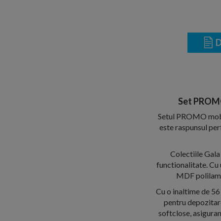
D
Set PROMO 
Setul PROMO mobili
este raspunsul perf
Colectiile Gala
functionalitate. Cu
MDF polilamin
Cu o inaltime de 56
pentru depozitare
softclose, asiguran