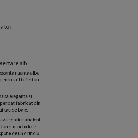
ator
sertare alb
leganta nuanta alba
pentru a-ti oferi un
mana eleganta si
spendat fabricat din
i tau de baie.
aza spatiu suficient
rtare cu inchidere
spune de un orificiu