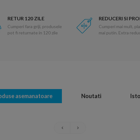
RETUR 120 ZILE
REDUCERI SI PR
Cumperi fara griji, produsele
Cumperi mai mult, pla
pot fi returnate in 120 zile
mai putin. Extra red
oduse asemanatoare
Noutati
Isto