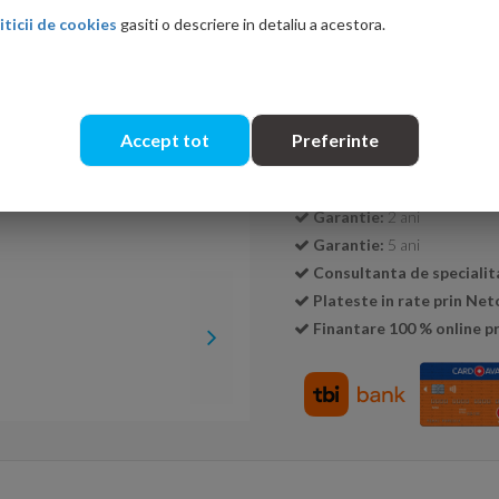
iticii de cookies
gasiti o descriere in detaliu a acestora.
Cantitate:
Accept tot
Preferinte
Transport GRATUIT la c
Livrare:
24-48 ore
Garantie:
2 ani
Garantie:
5 ani
Consultanta de specialit
Plateste in rate prin Ne
Finantare 100 % online pr