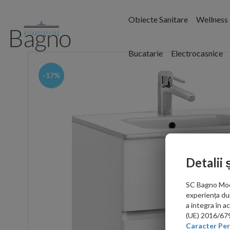
Obiecte Sanitare
Wellness
Bucatarie
Electrocasnice
-17%
Detalii 
SC Bagno Moder
experiența du
a integra în 
(UE) 2016/679 
Caracter Per