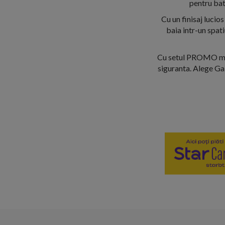
pentru bat
Cu un finisaj lucio
baia intr-un spati
Cu setul PROMO mobi
siguranta. Alege Gal