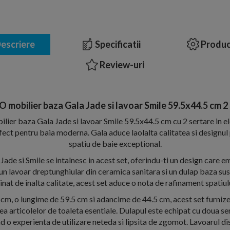
escriere
Specificatii
Produc
Review-uri
mobilier baza Gala Jade si lavoar Smile 59.5x44.5 cm 2 
er baza Gala Jade si lavoar Smile 59.5x44.5 cm cu 2 sertare in e
ect pentru baia moderna. Gala aduce laolalta calitatea si designul 
spatiu de baie exceptional.
 Jade si Smile se intalnesc in acest set, oferindu-ti un design care e
 un lavoar dreptunghiular din ceramica sanitara si un dulap baza su
at de inalta calitate, acest set aduce o nota de rafinament spatiulu
 cm, o lungime de 59.5 cm si adancime de 44.5 cm, acest set furnize
a articolelor de toaleta esentiale. Dulapul este echipat cu doua se
d o experienta de utilizare neteda si lipsita de zgomot. Lavoarul di