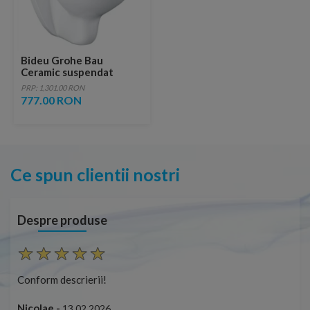
Bideu Grohe Bau
Ceramic suspendat
37x53 cm
PRP: 1,301.00 RON
777.00 RON
Ce spun clientii nostri
Despre produse
Conform descrierii!
Con
Nicolae -
Nic
13.02.2026