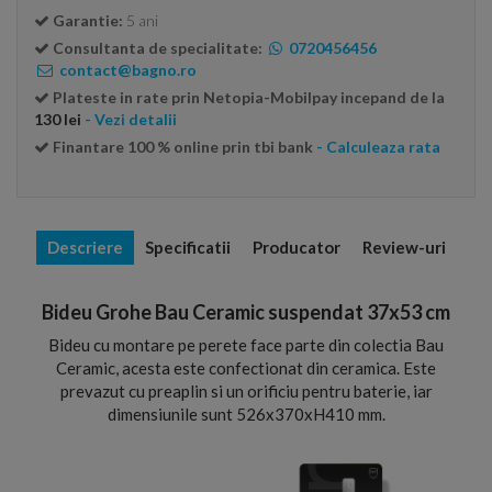
Garantie:
5 ani
Consultanta de specialitate:
0720456456
contact@bagno.ro
Plateste in rate prin Netopia-Mobilpay incepand de la
130 lei
- Vezi detalii
Finantare 100 % online prin tbi bank
- Calculeaza rata
Descriere
Specificatii
Producator
Review-uri
Bideu Grohe Bau Ceramic suspendat 37x53 cm
Bideu cu montare pe perete face parte din colectia Bau
Ceramic, acesta este confectionat din ceramica. Este
prevazut cu preaplin si un orificiu pentru baterie, iar
dimensiunile sunt 526x370xH410 mm.