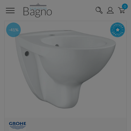
0
-41%