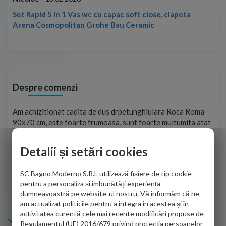
Set Rapid 5 in 1 Vas wc cu capac soft close, clapeta
Arena Cosmopolitan Grohe Bau Ceramic
Despre comenzi
t
Am achizitionat cadita de dus drpetunghiulara Roca Roma
Foa
90x70 cm, este foarte frumoasa, sunt foarte multumita atat
pe 
de personalul firmei dvs. cu care am colaborat in obtinerea
ace
infiormatiilor solicitate cat si de firma de curierat care a
Detalii și setări cookies
Cri
adus coletul in siguranta.Numai bine, va doresc!
SC Bagno Moderno S.R.L utilizează fișiere de tip cookie
Sofrone Viviana -
28.07.2026
pentru a personaliza și îmbunătăți experiența
dumneavoastră pe website-ul nostru. Vă informăm că ne-
am actualizat politicile pentru a integra în acestea și în
activitatea curentă cele mai recente modificări propuse de
Info Bagno
Regulamentul (UE) 2016/679 privind protecția persoanelor