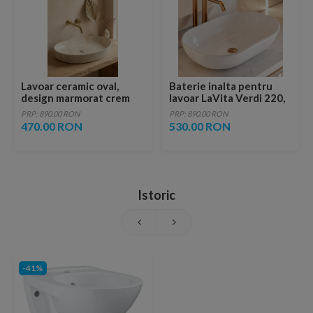
Lavoar ceramic oval,
Baterie inalta pentru
design marmorat crem
lavoar LaVita Verdi 220,
lucios cu vene aurii,
fara ventil, brushed
PRP: 890.00 RON
PRP: 890.00 RON
ventil inclus
copper
470.00 RON
530.00 RON
Istoric
-41%