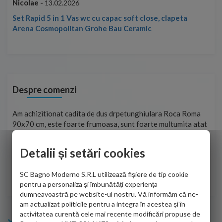
Nicolae -
Nic
13.02.2026
Set Rapid 5 in 1 Vas wc cu capac soft close, clapeta
Arena Cosmopolitan Grohe Bau Ceramic
Despre comenzi
t
Am achizitionat cadita de dus drpetunghiulara Roca Roma
Foa
90x70 cm, este foarte frumoasa, sunt foarte multumita atat
pe 
de personalul firmei dvs. cu care am colaborat in obtinerea
ace
infiormatiilor solicitate cat si de firma de curierat care a
Detalii și setări cookies
Cri
adus coletul in siguranta.Numai bine, va doresc!
SC Bagno Moderno S.R.L utilizează fișiere de tip cookie
Sofrone Viviana -
28.07.2026
pentru a personaliza și îmbunătăți experiența
dumneavoastră pe website-ul nostru. Vă informăm că ne-
am actualizat politicile pentru a integra în acestea și în
activitatea curentă cele mai recente modificări propuse de
Info Bagno