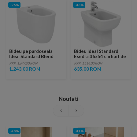
-26%
-43%
Bideu pe pardoseala
Bideu Ideal Standard
Ideal Standard Blend
Esedra 36x54 cm lipit de
Curve 56x35.5 cm alb
perete
PRP: 1,677.00 RON
PRP: 1,114.00 RON
lucios
1,243.00 RON
635.00 RON
Noutati
-48%
-41%