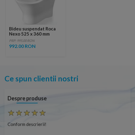
Bideu suspendat Roca
Nexo 525 x 360 mm
PRP: 995.00 RON
992.00 RON
Ce spun clientii nostri
Despre produse
Conform descrierii!
Con