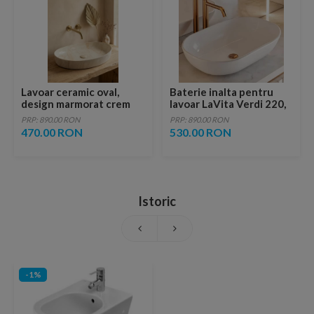
Lavoar ceramic oval,
Baterie inalta pentru
design marmorat crem
lavoar LaVita Verdi 220,
lucios cu vene aurii,
fara ventil, brushed
PRP: 890.00 RON
PRP: 890.00 RON
ventil inclus
copper
470.00 RON
530.00 RON
Istoric
-1%