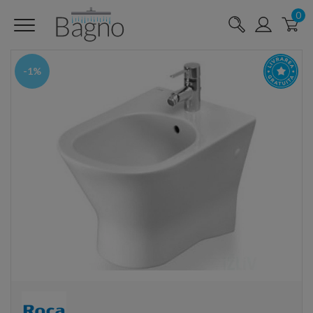
0
-1%