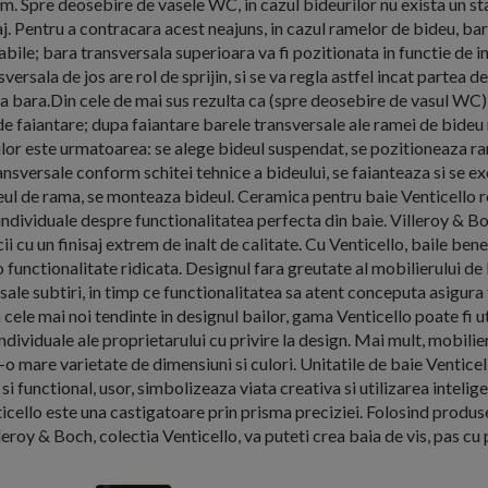
pre deosebire de vasele WC, in cazul bideurilor nu exista un sta
j. Pentru a contracara acest neajuns, in cazul ramelor de bideu, ba
abile; bara transversala superioara va fi pozitionata in functie de i
versala de jos are rol de sprijin, si se va regla astfel incat partea de
ta bara.Din cele de mai sus rezulta ca (spre deosebire de vasul WC
de faiantare; dupa faiantare barele transversale ale ramei de bideu 
lor este urmatoarea: se alege bideul suspendat, se pozitioneaza r
nsversale conform schitei tehnice a bideului, se faianteaza si se exe
eul de rama, se monteaza bideul. Ceramica pentru baie Venticello 
 individuale despre functionalitatea perfecta din baie. Villeroy & B
 cu un finisaj extrem de inalt de calitate. Cu Venticello, baile ben
 functionalitate ridicata. Designul fara greutate al mobilierului d
e sale subtiri, in timp ce functionalitatea sa atent conceputa asigura
 cele mai noi tendinte in designul bailor, gama Venticello poate fi ut
ndividuale ale proprietarului cu privire la design. Mai mult, mobilie
r-o mare varietate de dimensiuni si culori. Unitatile de baie Venticel
c si functional, usor, simbolizeaza viata creativa si utilizarea intelige
icello este una castigatoare prin prisma preciziei. Folosind produs
leroy & Boch, colectia Venticello, va puteti crea baia de vis, pas cu 