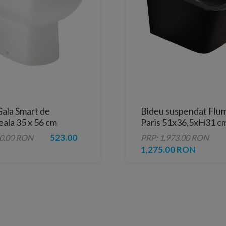
Gala Smart de
Bideu suspendat Flum
ala 35 x 56 cm
Paris 51x36,5xH31 c
523.00
50.00 RON
PRP: 1,973.00 RON
1,275.00 RON