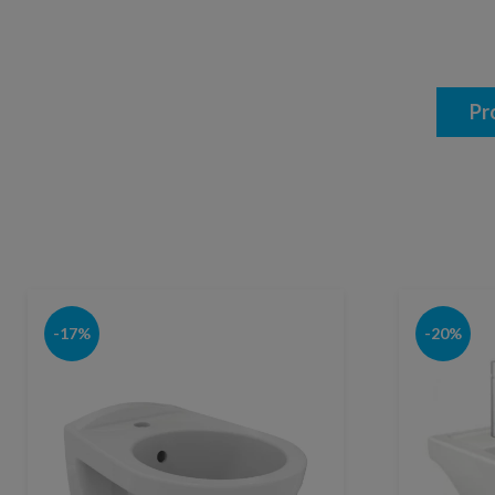
Pr
-17%
-20%