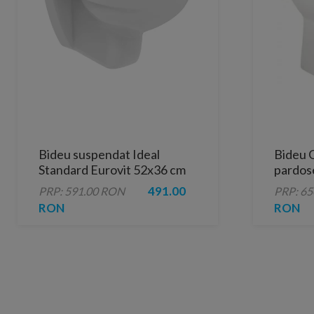
Bideu suspendat Ideal
Bideu 
Standard Eurovit 52x36 cm
pardose
alb lucios
491.00
PRP: 591.00 RON
PRP: 6
RON
RON