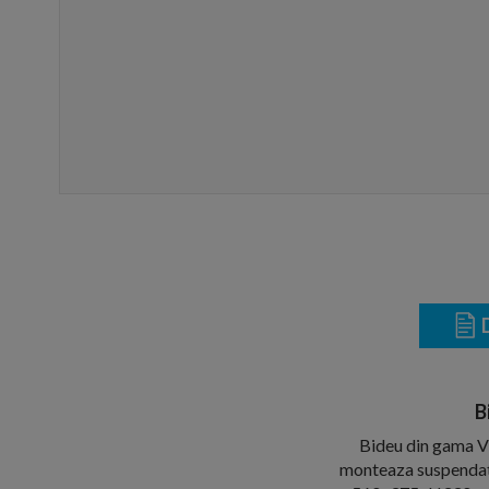
D
B
Bideu din gama Vil
monteaza suspendat, 