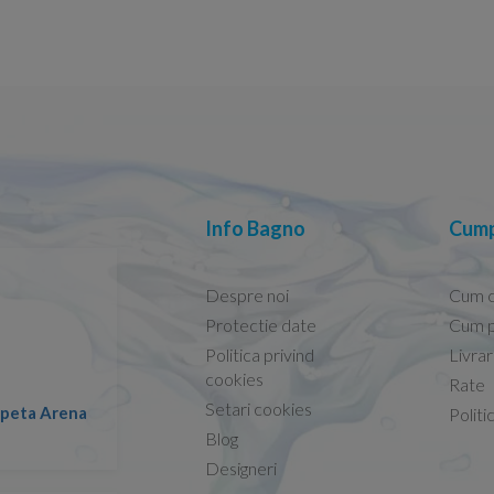
Info Bagno
Cump
Despre noi
Cum 
Protectie date
Cum p
Politica privind
Livra
Conform descrierii!
cookies
Rate
Setari cookies
lapeta Arena
Nicolae -
Politi
13.02.2026
Blog
Designeri