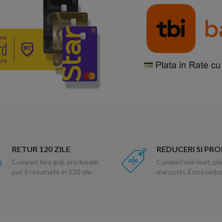
RETUR 120 ZILE
REDUCERI SI PR
Cumperi fara griji, produsele
Cumperi mai mult, pla
pot fi returnate in 120 zile
mai putin. Extra red