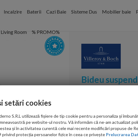
Incalzire
Baterii
Cazi Baie
Sisteme Dus
Mobilier baie
P
Living Room
% PROMO%
Bideu suspend
Venticello Sup
și setări cookies
Cod:
44110001
no S.R.L utilizează fișiere de tip cookie pentru a personaliza și îmbunăt
PRP: 3,296.00 RON
mneavoastră pe website-ul nostru. Vă informăm că ne-am actualizat poli
2,285.00 RON
acestea și în activitatea curentă cele mai recente modificări propuse de 
privind protecția persoanelor fizice în ceea ce privește
Prelucrarea Dat