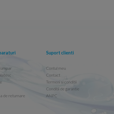
araturi
Suport clienti
cumpar
Contul meu
latesc
Contact
re
Termeni si conditii
Capacele Grohe sunt de bună calitate și se i
Conditii de garantie
Marius -
Capac WC Grohe Bau Cer
ca de returnare
ANPC
08.02.2026