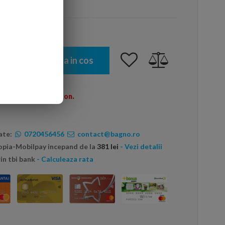
arte mai ieftin?
Adauga in cos
omenzi peste 600 Ron.
ate:
0720456456
contact@bagno.ro
topia-Mobilpay incepand de la
381 lei
- Vezi detalii
in tbi bank
- Calculeaza rata