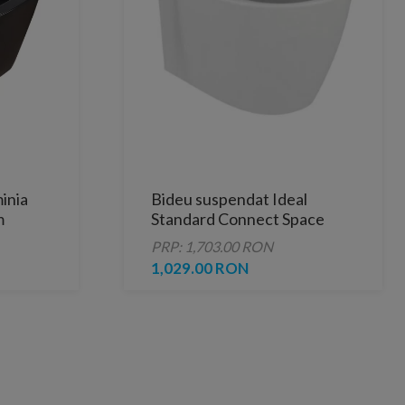
inia
Bideu suspendat Ideal
m
Standard Connect Space
PRP: 1,703.00 RON
1,029.00 RON