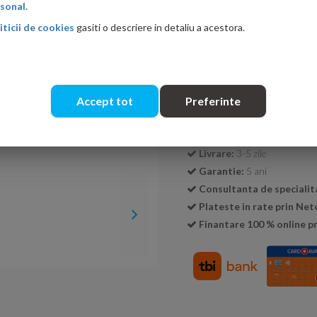
Ati gasit in alta p
sonal.
iticii de cookies
gasiti o descriere in detaliu a acestora.
Cantitate:
Accept tot
Preferinte
Transport GRATUIT la c
Livrare:
3-5 zile
Garantie:
5 ani
Consultanta de specialit
Plateste in rate prin Ne
Finantare 100 % online pr