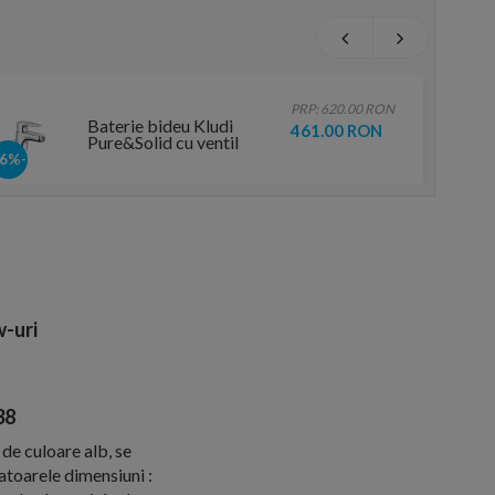
PRP: 620.00 RON
Baterie bideu Kludi
461.00 RON
Pure&Solid cu ventil
metalic pop-up
-26%
-uri
38
 de culoare alb, se
atoarele dimensiuni :