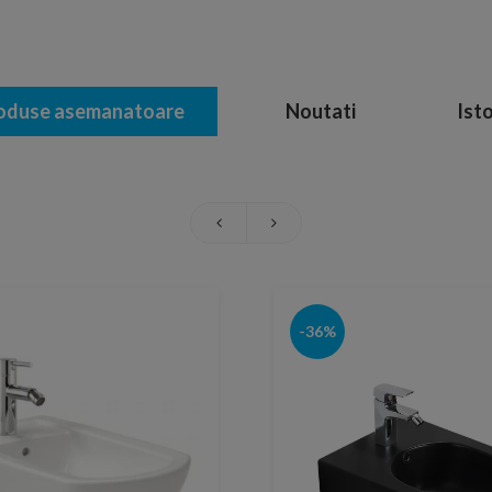
oduse asemanatoare
Noutati
Isto
-36%