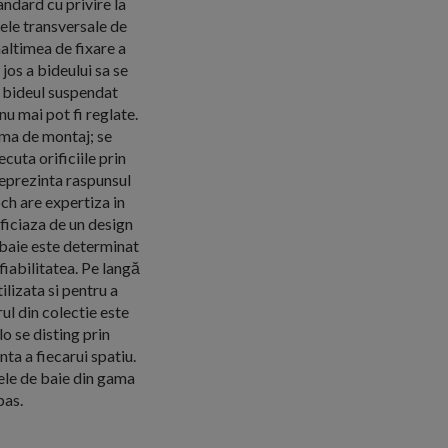
ndard cu privire la
rele transversale de
naltimea de fixare a
 jos a bideului sa se
) bideul suspendat
nu mai pot fi reglate.
ama de montaj; se
cuta orificiile prin
reprezinta raspunsul
och are expertiza in
eficiaza de un design
e baie este determinat
 fiabilitatea. Pe langă
ilizata si pentru a
rul din colectie este
lo se disting prin
nta a fiecarui spatiu.
ele de baie din gama
pas.