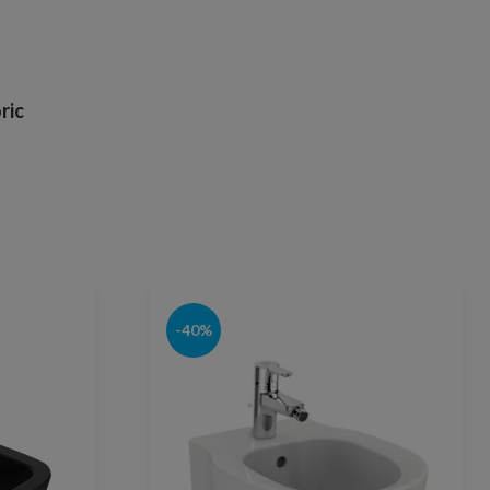
ric
-40%