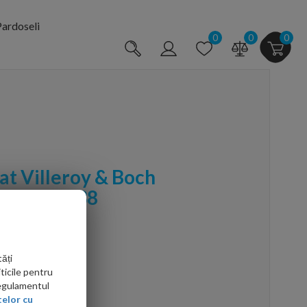
ardoseli
0
0
0
at Villeroy & Boch
rafix 56x38
ăți
ticile pentru
Regulamentul
elor cu