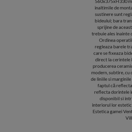
560x375xH330 mm. S
inaltimile de monta
sustinere sunt regl
bideului; bara trans
sprijine de aceas
trebuie ales inainte 
Ordinea operatii
regleaza barele tra
care se fixeaza bid
direct la cerintele
producerea ceramicii
modern, subtire, cu o
de liniile si marginil
faptul că reflecta
reflecta dorintele i
disponibil si int
interiorul lor esteti
Estetica gamei Vent
Vil