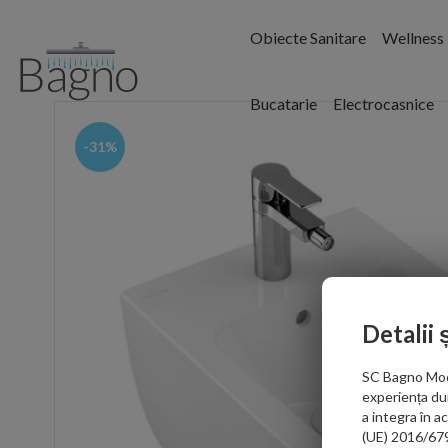
Obiecte Sanitare
Wellness
Bucatarie
Electrocasnice
-31%
Detalii 
SC Bagno Moder
experiența du
a integra în 
(UE) 2016/679 