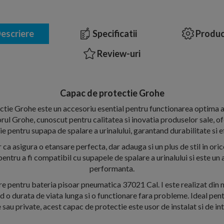
escriere
Specificatii
Produc
Review-uri
Capac de protectie Grohe
tie Grohe este un accesoriu esential pentru functionarea optima a
rul Grohe, cunoscut pentru calitatea si inovatia produselor sale, o
e pentru supapa de spalare a urinalului, garantand durabilitate si e
ca asigura o etansare perfecta, dar adauga si un plus de stil in orice
pentru a fi compatibil cu supapele de spalare a urinalului si este un 
performanta.
e pentru bateria pisoar pneumatica 37021 Cal. I este realizat din m
 o durata de viata lunga si o functionare fara probleme. Ideal pentr
 sau private, acest capac de protectie este usor de instalat si de int