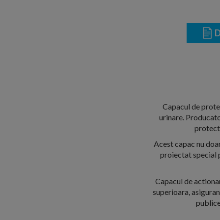
D
Capacul de protec
urinare. Producato
protecti
Acest capac nu doar 
proiectat special 
Capacul de actionar
superioara, asigurand
publice