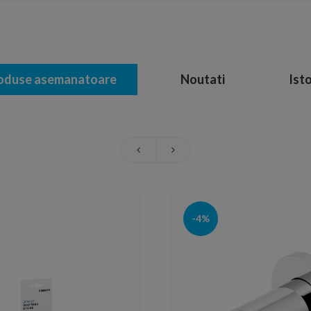
oduse asemanatoare
Noutati
Isto
-4%