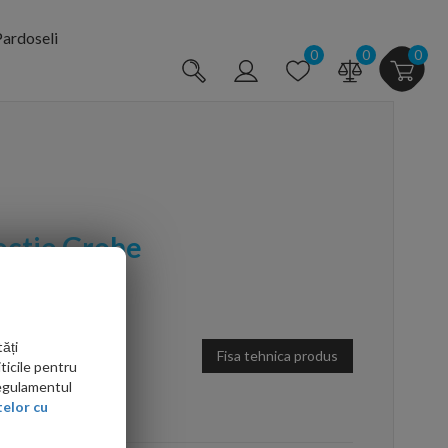
ardoseli
0
0
0
ectie Grohe
ăți
Fisa tehnica produs
ticile pentru
Regulamentul
arte mai ieftin?
elor cu