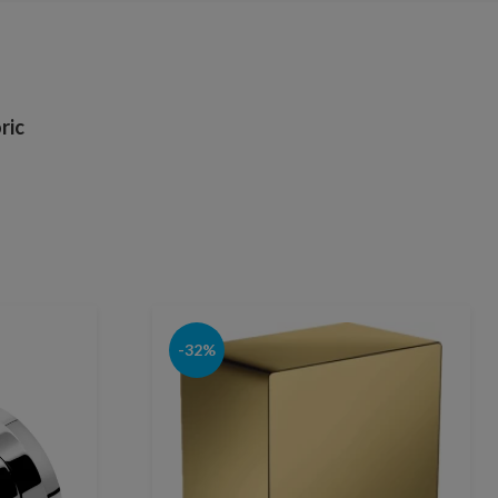
ric
-32%