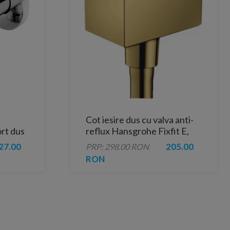
Cot iesire dus cu valva anti-
rt dus
reflux Hansgrohe Fixfit E,
auriu
27.00
205.00
PRP: 298.00 RON
RON