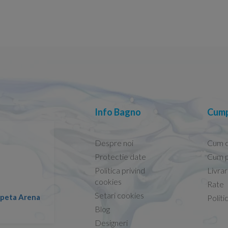
Info Bagno
Cump
Despre noi
Cum 
Protectie date
Cum p
Politica privind
Livra
Conform descrierii!
cookies
Rate
Setari cookies
lapeta Arena
Nicolae -
Politi
13.02.2026
Blog
Designeri