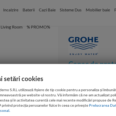
Incalzire
Baterii
Cazi Baie
Sisteme Dus
Mobilier baie
P
Living Room
% PROMO%
Capac de prot
Cod:
43102000
și setări cookies
PRP: 500.00 RON
no S.R.L utilizează fișiere de tip cookie pentru a personaliza și îmbunăt
349.00 RON
mneavoastră pe website-ul nostru. Vă informăm că ne-am actualizat poli
acestea și în activitatea curentă cele mai recente modificări propuse de 
Ati gasit in alta p
privind protecția persoanelor fizice în ceea ce privește
Prelucrarea Dat
sonal.