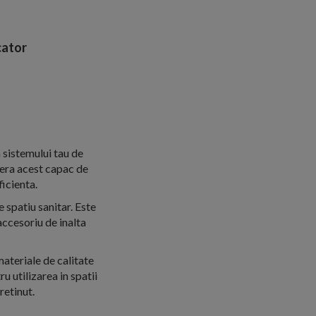
ator
 sistemului tau de
fera acest capac de
ficienta.
 spatiu sanitar. Este
accesoriu de inalta
ateriale de calitate
u utilizarea in spatii
retinut.