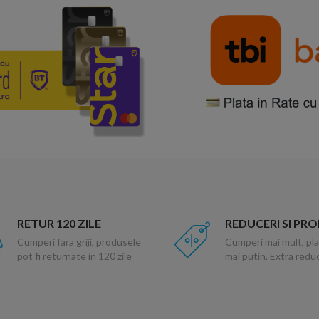
RETUR 120 ZILE
REDUCERI SI PR
Cumperi fara griji, produsele
Cumperi mai mult, pla
pot fi returnate in 120 zile
mai putin. Extra red