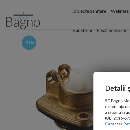
Obiecte Sanitare
Wellness
Bucatarie
Electrocasnice
-31%
Detalii 
SC Bagno Moder
experiența du
a integra în 
(UE) 2016/679 
Caracter Per