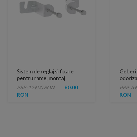
Sistem de reglaj si fixare
Geberi
pentru rame, montaj
odoriz
individual, Geberit
80.00
PRP: 129.00 RON
PRP: 39
DuofixBasic
RON
RON