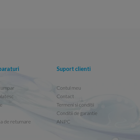
araturi
Suport clienti
cumpar
Contul meu
latesc
Contact
re
Termeni si conditii
Capacele Grohe sunt de bună calitate și se i
Conditii de garantie
Marius -
Capac WC Grohe Bau Cer
ca de returnare
ANPC
08.02.2026