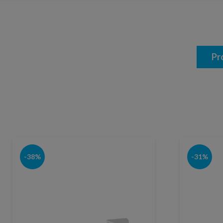
Pr
-38%
-31%