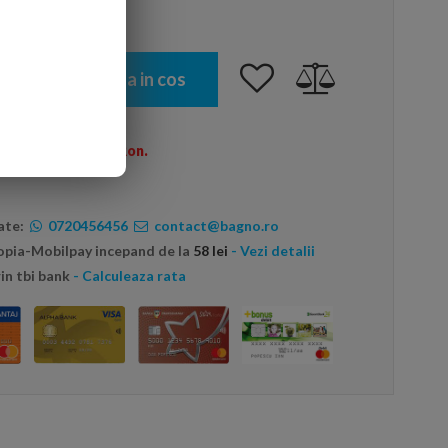
Adauga in cos
omenzi peste 600 Ron.
ate:
0720456456
contact@bagno.ro
topia-Mobilpay incepand de la
58 lei
- Vezi detalii
in tbi bank
- Calculeaza rata