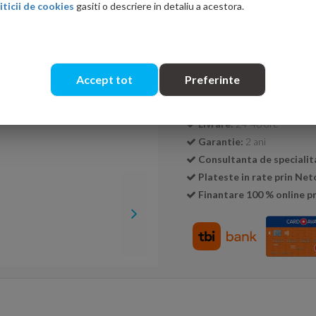
iticii de cookies
gasiti o descriere in detaliu a acestora.
Cantitate:
Accept tot
Preferinte
Transport GRATUIT la c
Livrare:
24-48 ore
Garantie:
2 ani
Consultanta de specialit
Plateste in rate prin Ne
Finantare 100 % online pr