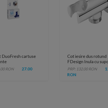
t DuoFresh cartuse
Cot iesire dus rotund
ante
FDesign Inula cu supo
crom lucios
27.00
1
.00 RON
PRP: 132.00 RON
RON