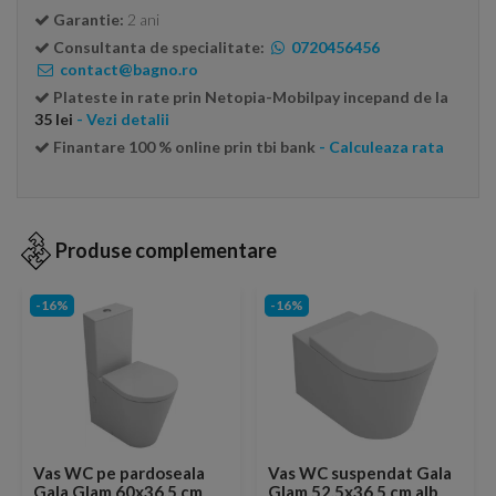
Garantie:
2 ani
Consultanta de specialitate:
0720456456
contact@bagno.ro
Plateste in rate prin Netopia-Mobilpay incepand de la
35 lei
- Vezi detalii
Finantare 100 % online prin tbi bank
- Calculeaza rata
Produse complementare
-16%
-16%
Vas WC pe pardoseala
Vas WC suspendat Gala
Gala Glam 60x36.5 cm
Glam 52.5x36.5 cm alb