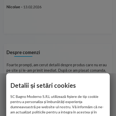
ușo
Nicolae -
13.02.2026
Mar
Cap
Despre comenzi
ma
Foarte prompți, am cerut detalii despre produs care nu erau
Sun
tat
pe site și le-am primit imediat. După ce am plasat comanda,
per
ea
aceasta a ajuns foarte repede. Mulțumesc!
Raz
Detalii și setări cookies
Cristina Opre -
10.07.2026
SC Bagno Moderno S.R.L utilizează fișiere de tip cookie
pentru a personaliza și îmbunătăți experiența
dumneavoastră pe website-ul nostru. Vă informăm că ne-
am actualizat politicile pentru a integra în acestea și în