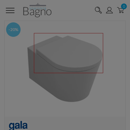
0
-20%