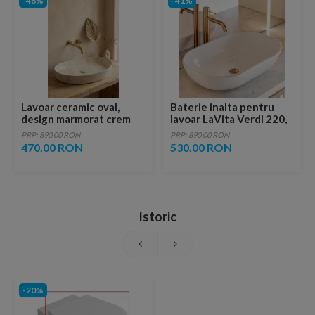
-48%
-41%
Lavoar ceramic oval,
Baterie inalta pentru
design marmorat crem
lavoar LaVita Verdi 220,
lucios cu vene aurii,
fara ventil, brushed
PRP: 890.00 RON
PRP: 890.00 RON
ventil inclus
copper
470.00 RON
530.00 RON
Istoric
-20%