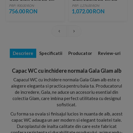
alb lipit de perete
PRP: 900.00 RON
PRP: 1,276.00 RON
756.00 RON
1,072.00 RON
Descriere
Specificatii
Producator
Review-uri
Capac WC cu inchidere normala Gala Glam alb
Capacul WC cu inchidere normala Gala Glam alb este o
alegere eleganta si practica pentru baia ta. Producatorul
de incredere, Gala, ne aduce un accesoriu esential din
colectia Glam, care imbina perfect utilitatea cu designul
sofisticat.
Cu forma sa ovala si finisajul lucios in nuanta de alb, acest
capac WC adauga un aer modern si elegant toaletei tale.
Duroplastul de inalta calitate din care este fabricat
confera rezistenta si durabilitate produsului, asigurandu-