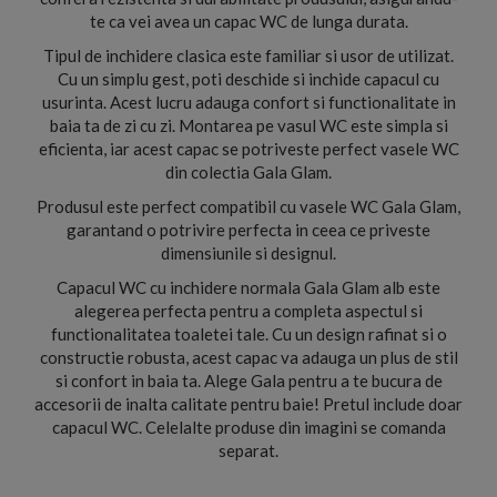
te ca vei avea un capac WC de lunga durata.
Tipul de inchidere clasica este familiar si usor de utilizat.
Cu un simplu gest, poti deschide si inchide capacul cu
usurinta. Acest lucru adauga confort si functionalitate in
baia ta de zi cu zi. Montarea pe vasul WC este simpla si
eficienta, iar acest capac se potriveste perfect vasele WC
din colectia Gala Glam.
Produsul este perfect compatibil cu vasele WC Gala Glam,
garantand o potrivire perfecta in ceea ce priveste
dimensiunile si designul.
Capacul WC cu inchidere normala Gala Glam alb este
alegerea perfecta pentru a completa aspectul si
functionalitatea toaletei tale. Cu un design rafinat si o
constructie robusta, acest capac va adauga un plus de stil
si confort in baia ta. Alege Gala pentru a te bucura de
accesorii de inalta calitate pentru baie! Pretul include doar
capacul WC. Celelalte produse din imagini se comanda
separat.