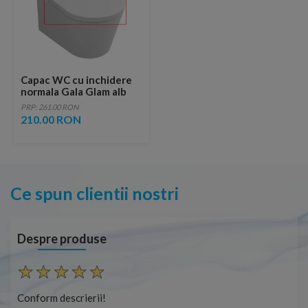
Capac WC cu inchidere
normala Gala Glam alb
PRP: 261.00 RON
210.00 RON
Ce spun clientii nostri
Despre produse
Conform descrierii!
Cap