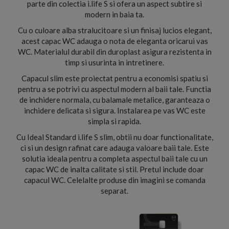
parte din colectia i.life S si ofera un aspect subtire si
modern in baia ta.
Cu o culoare alba stralucitoare si un finisaj lucios elegant,
acest capac WC adauga o nota de eleganta oricarui vas
WC. Materialul durabil din duroplast asigura rezistenta in
timp si usurinta in intretinere.
Capacul slim este proiectat pentru a economisi spatiu si
pentru a se potrivi cu aspectul modern al baii tale. Functia
de inchidere normala, cu balamale metalice, garanteaza o
inchidere delicata si sigura. Instalarea pe vas WC este
simpla si rapida.
Cu Ideal Standard i.life S slim, obtii nu doar functionalitate,
ci si un design rafinat care adauga valoare baii tale. Este
solutia ideala pentru a completa aspectul baii tale cu un
capac WC de inalta calitate si stil. Pretul include doar
capacul WC. Celelalte produse din imagini se comanda
separat.