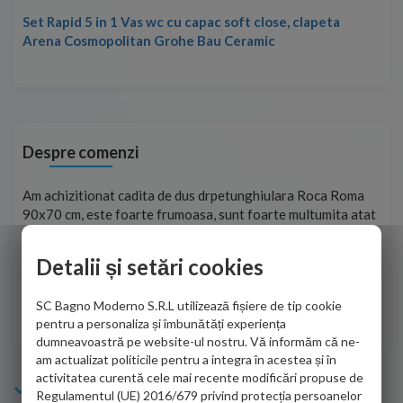
Set Rapid 5 in 1 Vas wc cu capac soft close, clapeta
Arena Cosmopolitan Grohe Bau Ceramic
Despre comenzi
t
Am achizitionat cadita de dus drpetunghiulara Roca Roma
Foa
90x70 cm, este foarte frumoasa, sunt foarte multumita atat
pe 
de personalul firmei dvs. cu care am colaborat in obtinerea
ace
infiormatiilor solicitate cat si de firma de curierat care a
Detalii și setări cookies
Cri
adus coletul in siguranta.Numai bine, va doresc!
SC Bagno Moderno S.R.L utilizează fișiere de tip cookie
Sofrone Viviana -
28.07.2026
pentru a personaliza și îmbunătăți experiența
dumneavoastră pe website-ul nostru. Vă informăm că ne-
am actualizat politicile pentru a integra în acestea și în
activitatea curentă cele mai recente modificări propuse de
Info Bagno
Regulamentul (UE) 2016/679 privind protecția persoanelor