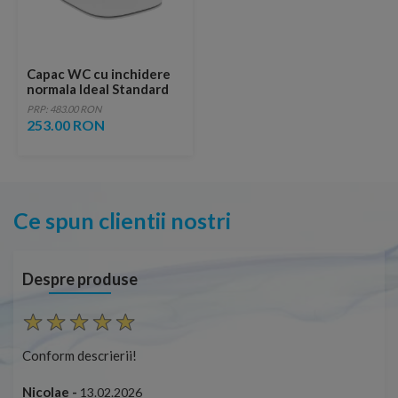
Capac WC cu inchidere
normala Ideal Standard
i.life S slim alb lucios
PRP: 483.00 RON
253.00 RON
Ce spun clientii nostri
Despre produse
Conform descrierii!
Con
Nicolae -
Nic
13.02.2026