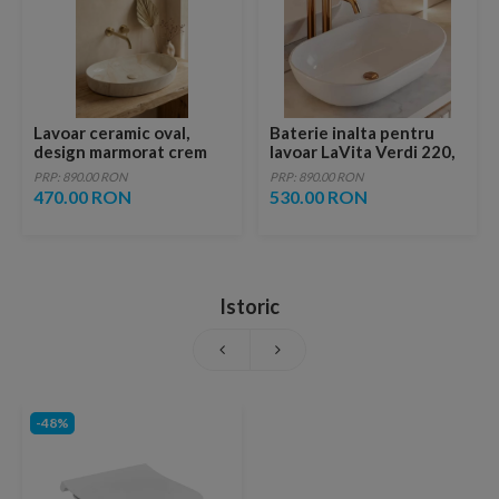
Lavoar ceramic oval,
Baterie inalta pentru
design marmorat crem
lavoar LaVita Verdi 220,
lucios cu vene aurii,
fara ventil, brushed
PRP: 890.00 RON
PRP: 890.00 RON
ventil inclus
copper
470.00 RON
530.00 RON
Istoric
-48%