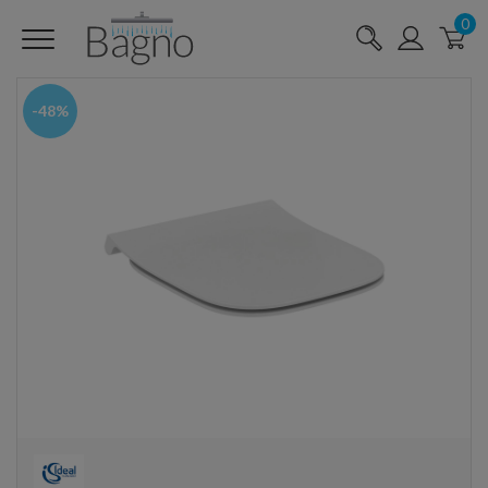
0
-48%