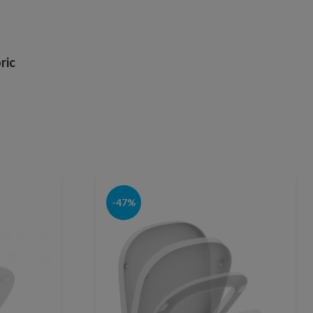
ric
-47%