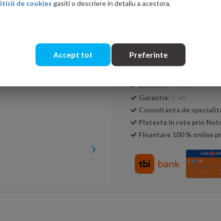
iticii de cookies
gasiti o descriere in detaliu a acestora.
Cantitate:
Accept tot
Preferinte
Transport GRATUIT la c
Livrare:
24-48 ore
Garantie:
2 ani
Consultanta de specialit
Plateste in rate prin Ne
Finantare 100 % online pr