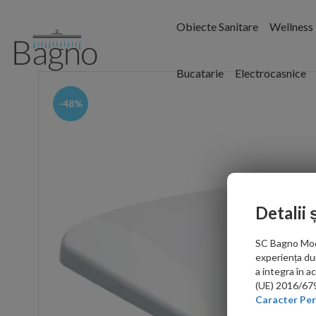
Obiecte Sanitare
Wellness
Bucatarie
Electrocasnice
-48%
Detalii 
SC Bagno Moder
experiența du
a integra în 
(UE) 2016/679 
Caracter Per