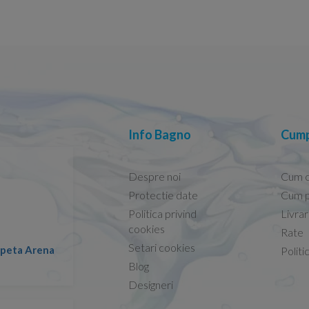
Info Bagno
Cump
Despre noi
Cum 
Protectie date
Cum p
Politica privind
Livra
Conform descrierii!
cookies
Rate
Setari cookies
lapeta Arena
Nicolae -
Politi
13.02.2026
Blog
Designeri