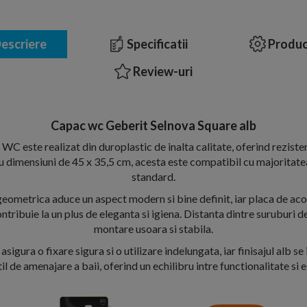
escriere
Specificatii
Produc
Review-uri
Capac wc Geberit Selnova Square alb
C este realizat din duroplastic de inalta calitate, oferind rezisten
 Cu dimensiuni de 45 x 35,5 cm, acesta este compatibil cu majoritate
standard.
eometrica aduce un aspect modern si bine definit, iar placa de ac
tribuie la un plus de eleganta si igiena. Distanta dintre suruburi 
montare usoara si stabila.
sigura o fixare sigura si o utilizare indelungata, iar finisajul alb se
til de amenajare a baii, oferind un echilibru intre functionalitate si e