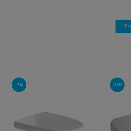
Pr
-5%
-46%