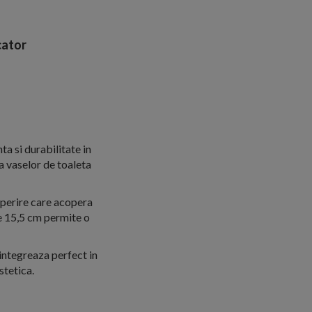
ator
ta si durabilitate in
a vaselor de toaleta
operire care acopera
de 15,5 cm permite o
 integreaza perfect in
stetica.