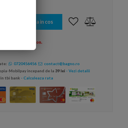
Adauga in cos
omenzi peste 600 Ron.
ate:
0720456456
contact@bagno.ro
topia-Mobilpay incepand de la
39 lei
- Vezi detalii
in tbi bank
- Calculeaza rata