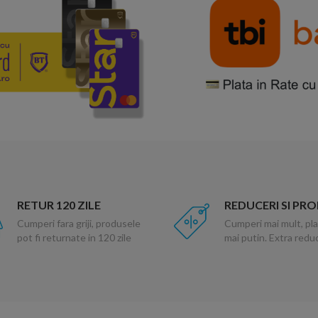
RETUR 120 ZILE
REDUCERI SI PR
Cumperi fara griji, produsele
Cumperi mai mult, pla
pot fi returnate in 120 zile
mai putin. Extra red