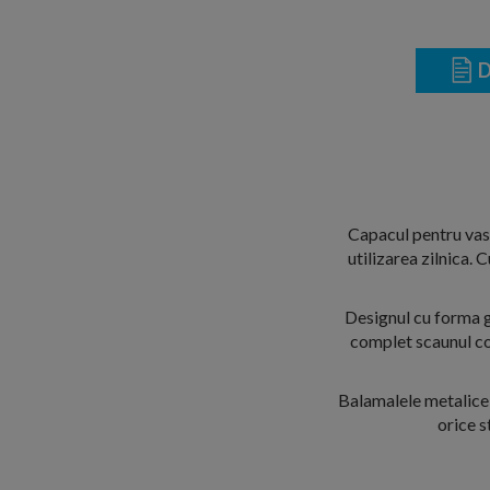
D
Capacul pentru vas W
utilizarea zilnica.
Designul cu forma g
complet scaunul con
Balamalele metalice a
orice s