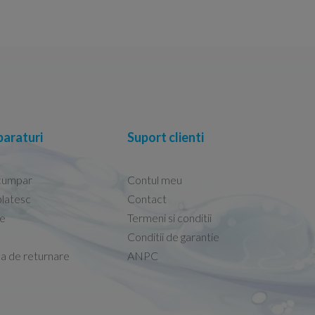
araturi
Suport clienti
cumpar
Contul meu
latesc
Contact
re
Termeni si conditii
Capacele Grohe sunt de bună calitate și se i
Conditii de garantie
Marius -
Capac WC Grohe Bau Cer
ca de returnare
ANPC
08.02.2026