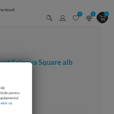
ardoseli
0
0
0
rit Selnova Square alb
ăți
ticile pentru
Regulamentul
arte mai ieftin?
elor cu