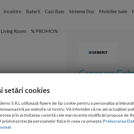
Incalzire
Baterii
Cazi Baie
Sisteme Dus
Mobilier baie
P
Living Room
% PROMO%
Capac wc Gebe
Cod:
500.332.01.1
și setări cookies
PRP: 450.00 RON
no S.R.L utilizează fișiere de tip cookie pentru a personaliza și îmbunăt
235.00 RON
mneavoastră pe website-ul nostru. Vă informăm că ne-am actualizat poli
acestea și în activitatea curentă cele mai recente modificări propuse de 
Ati gasit in alta p
privind protecția persoanelor fizice în ceea ce privește
Prelucrarea Dat
sonal.