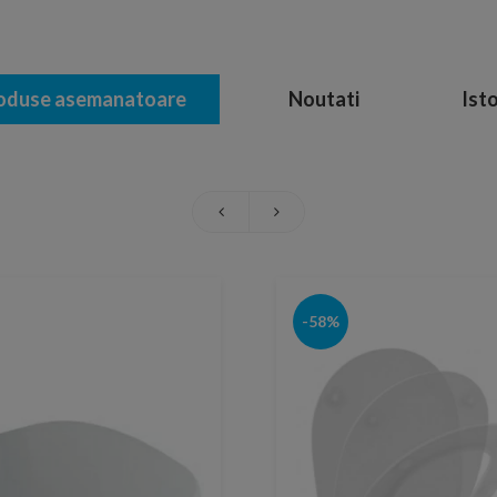
oduse asemanatoare
Noutati
Isto
-58%