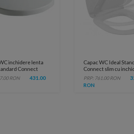
WC inchidere lenta
Capac WC Ideal Stan
Standard Connect
Connect slim cu inchi
soft-close
431.00
3
87.00 RON
PRP: 761.00 RON
RON