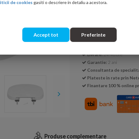
iticii de cookies
gasiti o descriere in detaliu a acestora.
Cantitate:
Accept tot
Preferinte
Transport GRATUIT la c
Livrare:
24-48 ore
Garantie:
2 ani
Consultanta de specialit
Plateste in rate prin Ne
Finantare 100 % online pr
Produse complementare