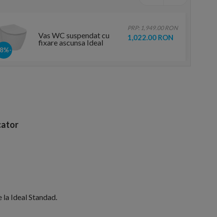
PRP: 1,949.00 RON
Vas WC suspendat cu
1,022.00 RON
fixare ascunsa Ideal
Standard
-48%
Connect,36x54 cm
ator
 la Ideal Standad.