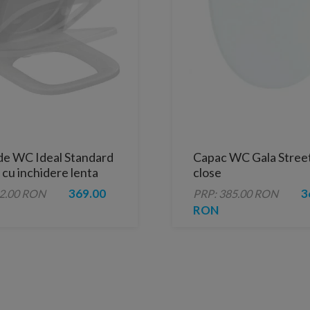
de WC Ideal Standard
Capac WC Gala Street
, cu inchidere lenta
close
369.00
3
52.00 RON
PRP: 385.00 RON
RON