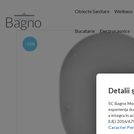
Obiecte Sanitare
Wellness
Bucatarie
Electrocasnice
-53%
Detalii 
SC Bagno Moder
experiența du
a integra în 
(UE) 2016/679 
Caracter Per