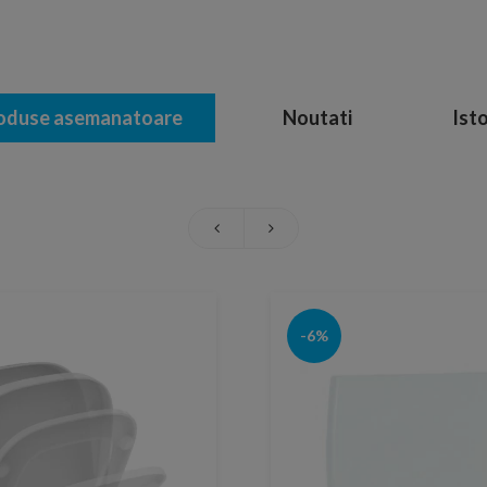
oduse asemanatoare
Noutati
Isto
-6%