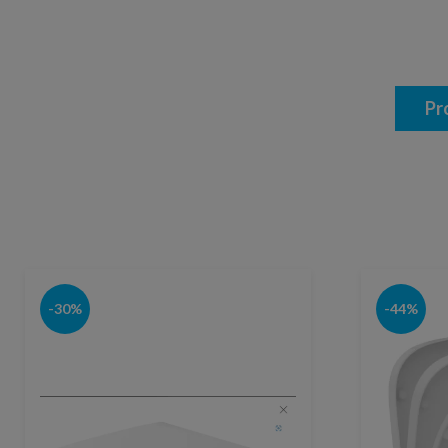
Pr
-30%
-44%