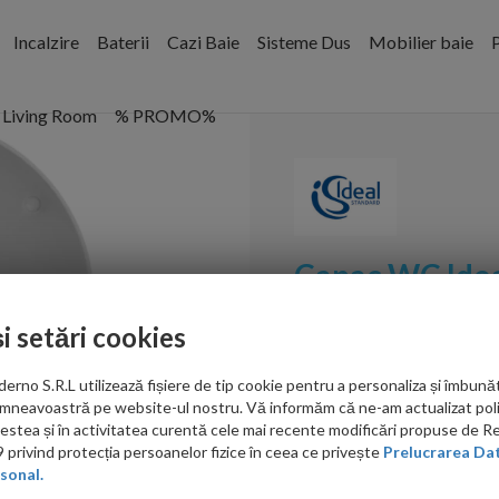
Incalzire
Baterii
Cazi Baie
Sisteme Dus
Mobilier baie
P
Living Room
% PROMO%
Capac WC Idea
Cod:
E712801
și setări cookies
PRP: 374.00 RON
no S.R.L utilizează fișiere de tip cookie pentru a personaliza și îmbunăt
179.00 RON
mneavoastră pe website-ul nostru. Vă informăm că ne-am actualizat poli
acestea și în activitatea curentă cele mai recente modificări propuse de 
privind protecția persoanelor fizice în ceea ce privește
Prelucrarea Dat
Ati gasit in alta p
sonal.