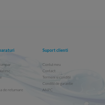
araturi
Suport clienti
cumpar
Contul meu
latesc
Contact
re
Termeni si conditii
Capacele Grohe sunt de bună calitate și se i
Conditii de garantie
Marius -
Capac WC Grohe Bau Cer
ca de returnare
ANPC
08.02.2026