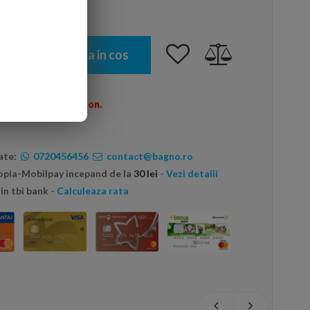
Adauga in cos
omenzi peste 600 Ron.
ate:
0720456456
contact@bagno.ro
topia-Mobilpay incepand de la
30 lei
- Vezi detalii
in tbi bank
- Calculeaza rata