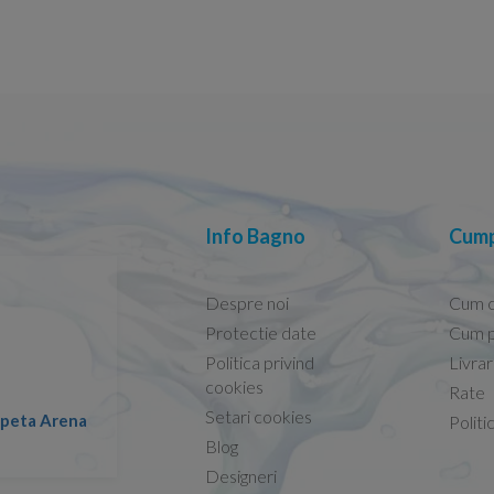
Info Bagno
Cump
Despre noi
Cum 
Protectie date
Cum p
Politica privind
Livra
Conform descrierii!
cookies
Rate
Setari cookies
lapeta Arena
Nicolae -
Politi
13.02.2026
Blog
Designeri