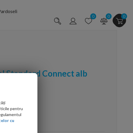
ardoseli
0
0
0
l Standard Connect alb
ăți
ticile pentru
Regulamentul
elor cu
arte mai ieftin?