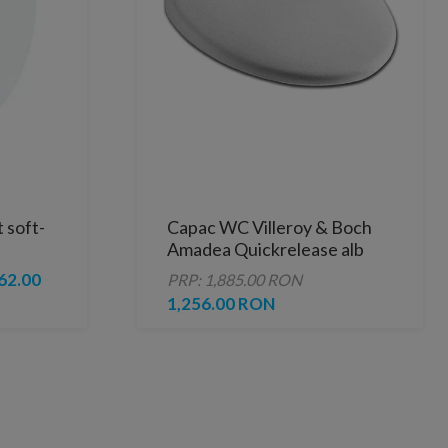
 soft-
Capac WC Villeroy & Boch
Amadea Quickrelease alb
alpin
62.00
PRP: 1,885.00 RON
1,256.00 RON