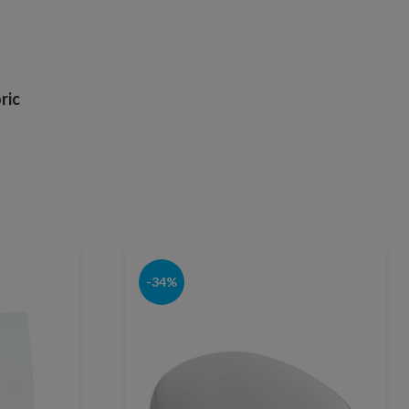
ric
-34%