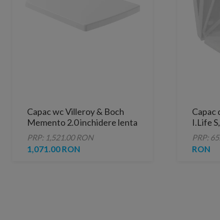
Capac wc Villeroy & Boch
Capac 
Memento 2.0 inchidere lenta
I.Life S
alb alpin
PRP: 1,521.00 RON
PRP: 6
1,071.00 RON
RON