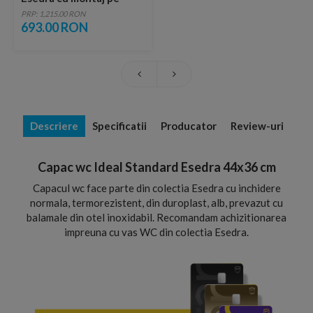
pardoseala 36x54 cm
PRP: 1,215.00 RON
693.00 RON
Descriere
Specificatii
Producator
Review-uri
Capac wc Ideal Standard Esedra 44x36 cm
Capacul wc face parte din colectia Esedra cu inchidere
normala, termorezistent, din duroplast, alb, prevazut cu
balamale din otel inoxidabil. Recomandam achizitionarea
impreuna cu vas WC din colectia Esedra.