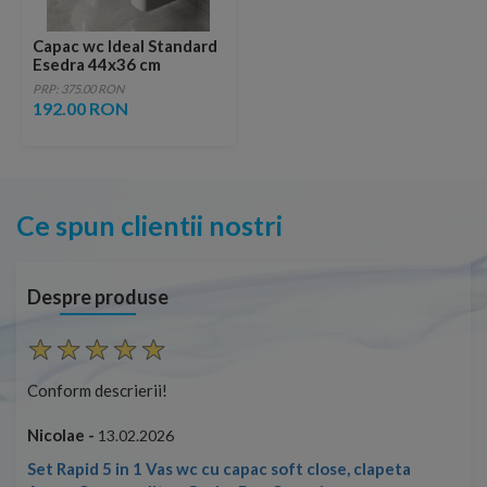
Capac wc Ideal Standard
Esedra 44x36 cm
PRP: 375.00 RON
192.00 RON
Ce spun clientii nostri
Despre produse
Conform descrierii!
Con
Nicolae -
Nic
13.02.2026
Set Rapid 5 in 1 Vas wc cu capac soft close, clapeta