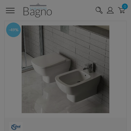
0
-49%