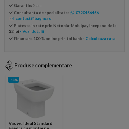
Garantie:
2 ani
Consultanta de specialitate:
0720456456
contact@bagno.ro
Plateste in rate prin Netopia-Mobilpay incepand de la
32 lei
- Vezi detalii
Finantare 100 % online prin tbi bank
- Calculeaza rata
Produse complementare
-43%
Vas wc Ideal Standard
Esedra cu montaj pe