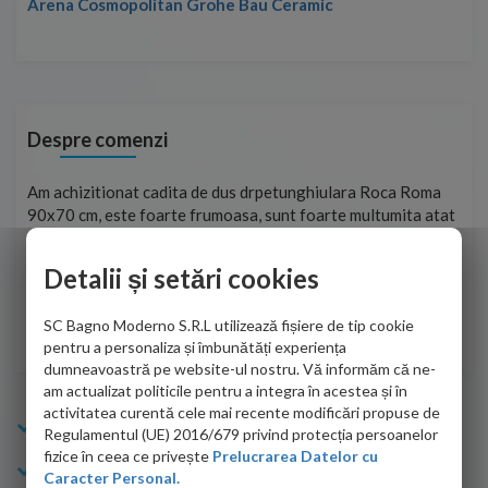
Arena Cosmopolitan Grohe Bau Ceramic
Despre comenzi
t
Am achizitionat cadita de dus drpetunghiulara Roca Roma
Foa
90x70 cm, este foarte frumoasa, sunt foarte multumita atat
pe 
de personalul firmei dvs. cu care am colaborat in obtinerea
ace
infiormatiilor solicitate cat si de firma de curierat care a
Detalii și setări cookies
Cri
adus coletul in siguranta.Numai bine, va doresc!
SC Bagno Moderno S.R.L utilizează fișiere de tip cookie
Sofrone Viviana -
28.07.2026
pentru a personaliza și îmbunătăți experiența
dumneavoastră pe website-ul nostru. Vă informăm că ne-
am actualizat politicile pentru a integra în acestea și în
activitatea curentă cele mai recente modificări propuse de
Info Bagno
Regulamentul (UE) 2016/679 privind protecția persoanelor
fizice în ceea ce privește
Prelucrarea Datelor cu
Cumparaturi
Caracter Personal.