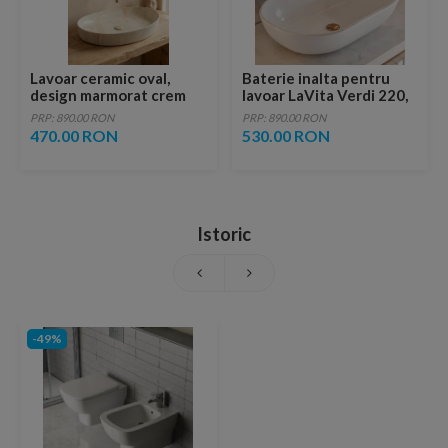
Lavoar ceramic oval,
Baterie inalta pentru
design marmorat crem
lavoar LaVita Verdi 220,
lucios cu vene aurii,
fara ventil, brushed
PRP: 890.00 RON
PRP: 890.00 RON
ventil inclus
copper
470.00 RON
530.00 RON
Istoric
-49%