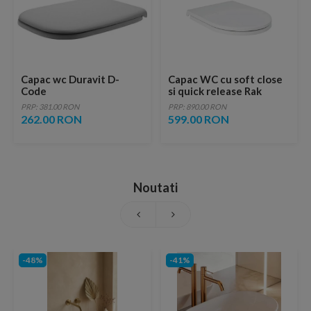
Capac wc Duravit D-
Capac WC cu soft close
Code
si quick release Rak
Feeling alb mat
PRP: 381.00 RON
PRP: 890.00 RON
262.00 RON
599.00 RON
Noutati
-48%
-41%