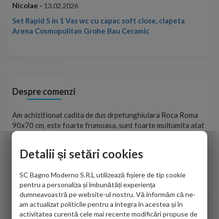
Nicolae -
Nic
13.02.2026
Set Rapid 5 in 1 Vas wc cu capac soft close, clapeta
Arena Cosmopolitan Grohe Bau Ceramic
Despre comenzi
t
Am achizitionat cadita de dus drpetunghiulara Roca Roma
Foa
90x70 cm, este foarte frumoasa, sunt foarte multumita atat
pe 
de personalul firmei dvs. cu care am colaborat in obtinerea
ace
infiormatiilor solicitate cat si de firma de curierat care a
Detalii și setări cookies
Cri
adus coletul in siguranta.Numai bine, va doresc!
SC Bagno Moderno S.R.L utilizează fișiere de tip cookie
Sofrone Viviana -
28.07.2026
pentru a personaliza și îmbunătăți experiența
dumneavoastră pe website-ul nostru. Vă informăm că ne-
am actualizat politicile pentru a integra în acestea și în
activitatea curentă cele mai recente modificări propuse de