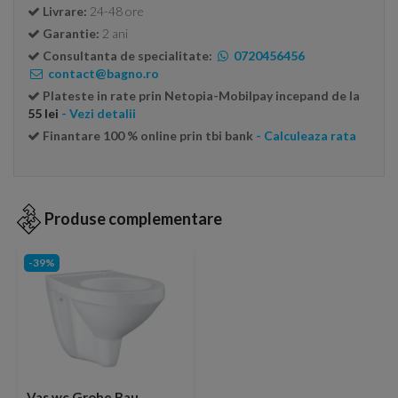
Livrare:
24-48 ore
Garantie:
2 ani
Consultanta de specialitate:
0720456456
contact@bagno.ro
Plateste in rate prin Netopia-Mobilpay incepand de la
55 lei
- Vezi detalii
Finantare 100 % online prin tbi bank
- Calculeaza rata
Produse complementare
-39%
Vas wc Grohe Bau