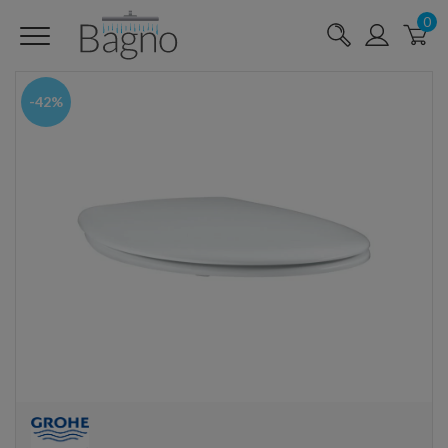
0
-42%