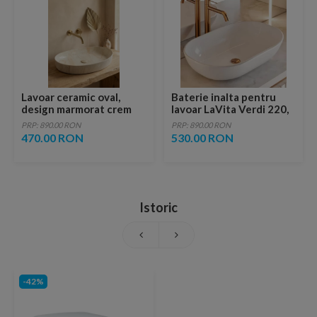
Lavoar ceramic oval,
Baterie inalta pentru
design marmorat crem
lavoar LaVita Verdi 220,
lucios cu vene aurii,
fara ventil, brushed
PRP: 890.00 RON
PRP: 890.00 RON
ventil inclus
copper
470.00 RON
530.00 RON
Istoric
-42%