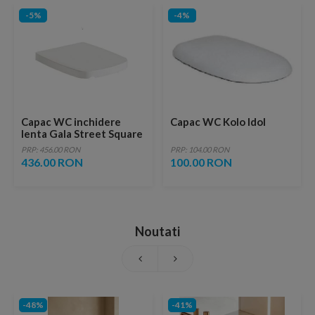
-5%
-4%
Capac WC inchidere
Capac WC Kolo Idol
lenta Gala Street Square
PRP: 456.00 RON
PRP: 104.00 RON
436.00 RON
100.00 RON
Noutati
-48%
-41%