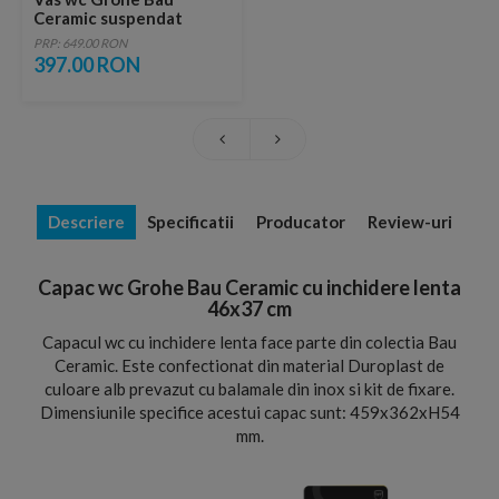
Ceramic suspendat
53x37 cm
PRP: 649.00 RON
397.00 RON
Descriere
Specificatii
Producator
Review-uri
Capac wc Grohe Bau Ceramic cu inchidere lenta
46x37 cm
Capacul wc cu inchidere lenta face parte din colectia Bau
Ceramic. Este confectionat din material Duroplast de
culoare alb prevazut cu balamale din inox si kit de fixare.
Dimensiunile specifice acestui capac sunt: 459x362xH54
mm.