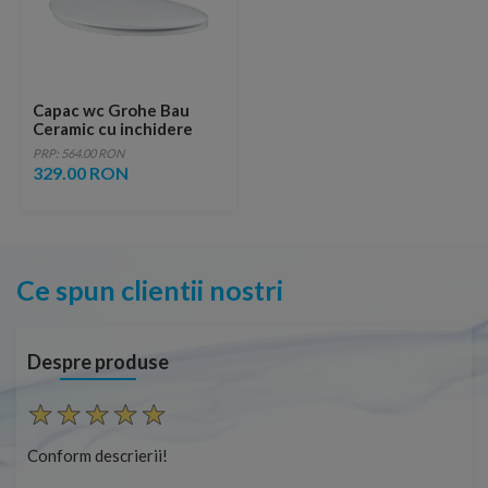
Capac wc Grohe Bau
Ceramic cu inchidere
lenta 46x37 cm
PRP: 564.00 RON
329.00 RON
Ce spun clientii nostri
Despre produse
Conform descrierii!
Con