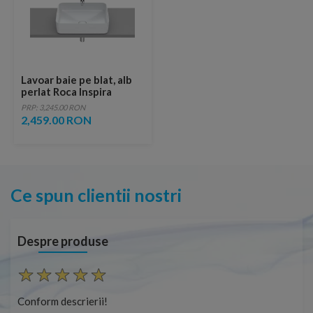
Lavoar baie pe blat, alb
perlat Roca Inspira
Square 50x37 cm
PRP: 3,245.00 RON
2,459.00 RON
Ce spun clientii nostri
Despre produse
Conform descrierii!
Con