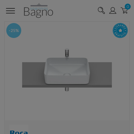
0
-25%