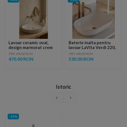
Lavoar ceramic oval,
Baterie inalta pentru
design marmorat crem
lavoar LaVita Verdi 220,
lucios cu vene aurii,
fara ventil, brushed
PRP: 890.00 RON
PRP: 890.00 RON
ventil inclus
copper
470.00 RON
530.00 RON
Istoric
-25%