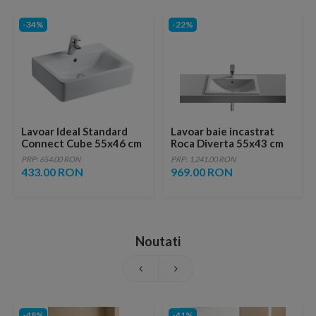
-34%
-22%
Lavoar Ideal Standard
Lavoar baie incastrat
Connect Cube 55x46 cm
Roca Diverta 55x43 cm
PRP: 654.00 RON
PRP: 1,241.00 RON
433.00 RON
969.00 RON
Noutati
-48%
-41%