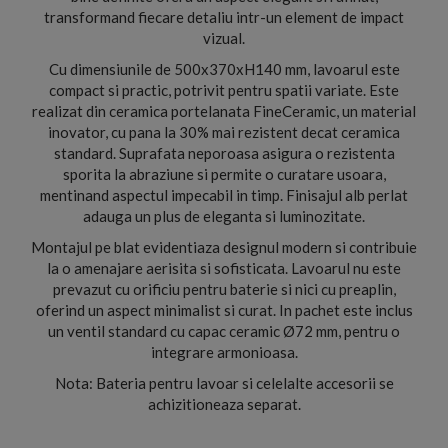
transformand fiecare detaliu intr-un element de impact
vizual.
Cu dimensiunile de 500x370xH140 mm, lavoarul este
compact si practic, potrivit pentru spatii variate. Este
realizat din ceramica portelanata FineCeramic, un material
inovator, cu pana la 30% mai rezistent decat ceramica
standard. Suprafata neporoasa asigura o rezistenta
sporita la abraziune si permite o curatare usoara,
mentinand aspectul impecabil in timp. Finisajul alb perlat
adauga un plus de eleganta si luminozitate.
Montajul pe blat evidentiaza designul modern si contribuie
la o amenajare aerisita si sofisticata. Lavoarul nu este
prevazut cu orificiu pentru baterie si nici cu preaplin,
oferind un aspect minimalist si curat. In pachet este inclus
un ventil standard cu capac ceramic Ø72 mm, pentru o
integrare armonioasa.
Nota: Bateria pentru lavoar si celelalte accesorii se
achizitioneaza separat.