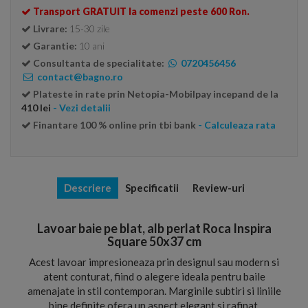
Transport GRATUIT la comenzi peste 600 Ron.
Livrare:
15-30 zile
Garantie:
10 ani
Consultanta de specialitate:
0720456456
contact@bagno.ro
Plateste in rate prin Netopia-Mobilpay incepand de la
410 lei
- Vezi detalii
Finantare 100 % online prin tbi bank
- Calculeaza rata
Descriere
Specificatii
Review-uri
Lavoar baie pe blat, alb perlat Roca Inspira
Square 50x37 cm
Acest lavoar impresioneaza prin designul sau modern si
atent conturat, fiind o alegere ideala pentru baile
amenajate in stil contemporan. Marginile subtiri si liniile
bine definite ofera un aspect elegant si rafinat,