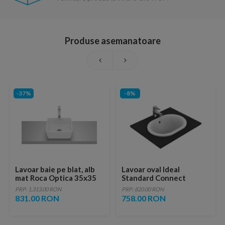
Produse asemanatoare
-37%
-8%
Lavoar baie pe blat, alb
Lavoar oval Ideal
mat Roca Optica 35x35
Standard Connect
cm
incastrat 48x35 cm
PRP: 1,313.00 RON
PRP: 820.00 RON
831.00 RON
758.00 RON