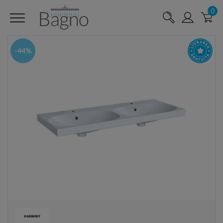
0
-44%