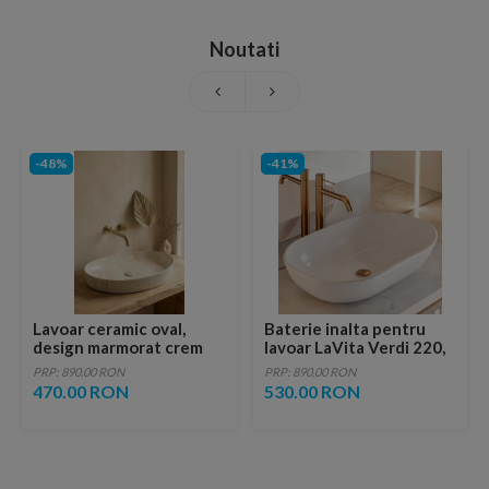
Noutati
-48%
-41%
Lavoar ceramic oval,
Baterie inalta pentru
design marmorat crem
lavoar LaVita Verdi 220,
lucios cu vene aurii,
fara ventil, brushed
PRP: 890.00 RON
PRP: 890.00 RON
ventil inclus
copper
470.00 RON
530.00 RON