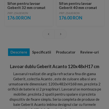
Sifon pentru lavoar
Sifon pentru lavoar
Geberit 32 mm cromat
Geberit 40 mm cromat
PRP: 254.00 RON
PRP: 254.00 RON
176.00 RON
176.00 RON
Descriere
Specificatii
Producator
Review-uri
Lavoar dublu Geberit Acanto 120x48xH17 cm
Lavoarul realizat din argila refractara fina din gama
Geberit, colectia Acanto , este de culoare alba si are
urmatoarele dimensiuni: 1200x482xH168 mm, prezinta 2
orificii de baterie si 2 preaplinuri. Lavoarul se monteaza pe
mobilier, prezinta 2 spatii pentru spalare si prezinta
dispozitiv de fixare simplu. Seria completa de produse de
baie Geberit Acanto imbina designul clar cu formele