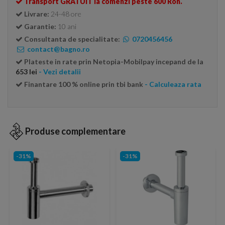
Transport GRATUIT la comenzi peste 600 Ron.
Livrare:
24-48 ore
Garantie:
10 ani
Consultanta de specialitate:
0720456456
contact@bagno.ro
Plateste in rate prin Netopia-Mobilpay incepand de la
653 lei
- Vezi detalii
Finantare 100 % online prin tbi bank
- Calculeaza rata
Produse complementare
-31%
-31%