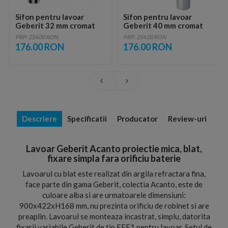
Sifon pentru lavoar
Sifon pentru lavoar
Geberit 32 mm cromat
Geberit 40 mm cromat
PRP: 254.00 RON
PRP: 254.00 RON
176.00 RON
176.00 RON
Descriere
Specificatii
Producator
Review-uri
Lavoar Geberit Acanto proiectie mica, blat,
fixare simpla fara orificiu baterie
Lavoarul cu blat este realizat din argila refractara fina,
face parte din gama Geberit, colectia Acanto, este de
culoare alba si are urmatoarele dimensiuni:
900x422xH168 mm, nu prezinta orificiu de robinet si are
preaplin. Lavoarul se monteaza incastrat, simplu, datorita
fixarii variabile Geberit de tip EFF1 pentru lavoar. Setul de