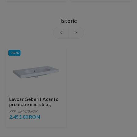
Istoric
-34%
Lavoar Geberit Acanto
proiectie mica, blat,
fixare simpla fara orificiu
PRP: 3,677.00 RON
baterie
2,453.00 RON