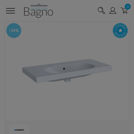
0
-34%