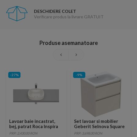
DESCHIDERE COLET
Verificare produs la livrare GRATUIT
Produse asemanatoare
-27%
-9%
Lavoar baie incastrat,
Set lavoar si mobilier
bej, patrat Roca Inspira
Geberit Selnova Square
Soft 37x37 cm
cu doua sertare,
PRP: 2,430.00 RON
PRP: 3,698.00 RON
60x48x62 cm, gri nisip