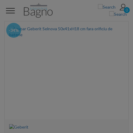
0
-34%