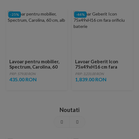
-25%
-44%
Lavoar pentru mobilier,
Lavoar Geberit Icon
Spectrum, Carolina, 60
75x49xH16 cm fara
cm, alb
orificiu baterie
PRP: 579.00 RON
PRP: 3,231.00 RON
435.00 RON
1,839.00 RON
Noutati