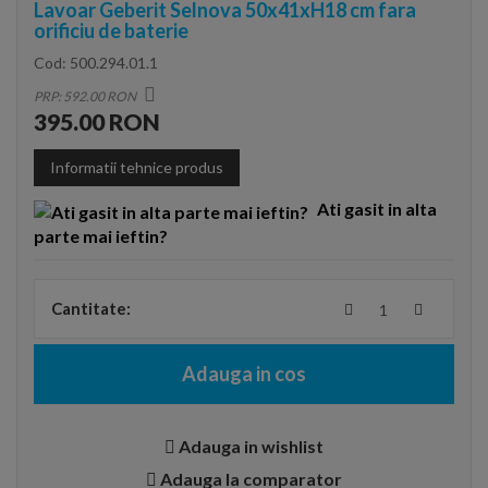
Lavoar Geberit Selnova 50x41xH18 cm fara
orificiu de baterie
Cod:
500.294.01.1
PRP: 592.00 RON
395.00 RON
Informatii tehnice produs
Ati gasit in alta
parte mai ieftin?
Cantitate:
Adauga in cos
Adauga in wishlist
Adauga la comparator