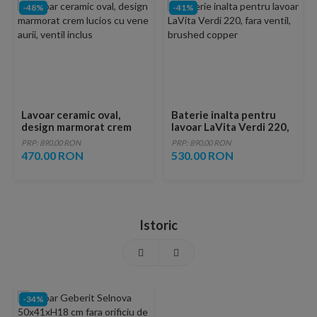
-48%
-41%
Lavoar ceramic oval,
Baterie inalta pentru
design marmorat crem
lavoar LaVita Verdi 220,
lucios cu vene aurii,
fara ventil, brushed
PRP: 890.00 RON
PRP: 890.00 RON
ventil inclus
copper
470.00 RON
530.00 RON
Istoric
-34%