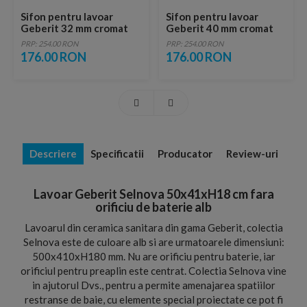
Sifon pentru lavoar
Sifon pentru lavoar
Geberit 32 mm cromat
Geberit 40 mm cromat
PRP: 254.00 RON
PRP: 254.00 RON
176.00 RON
176.00 RON
Descriere
Specificatii
Producator
Review-uri
Lavoar Geberit Selnova 50x41xH18 cm fara
orificiu de baterie alb
Lavoarul din ceramica sanitara din gama Geberit, colectia
Selnova este de culoare alb si are urmatoarele dimensiuni:
500x410xH180 mm. Nu are orificiu pentru baterie, iar
orificiul pentru preaplin este centrat. Colectia Selnova vine
in ajutorul Dvs., pentru a permite amenajarea spatiilor
restranse de baie, cu elemente special proiectate ce pot fi