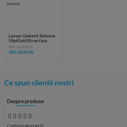
Lavoar Geberit Selnova
50x41xH18 cm fara
orificiu de baterie
PRP: 592.00 RON
395.00 RON
Ce spun clientii nostri
Despre produse
Conform descrierii!
Con