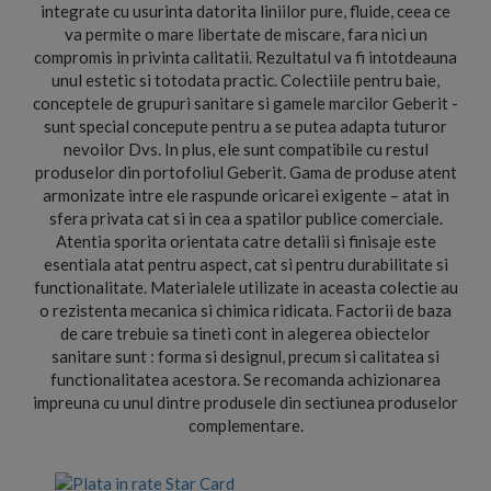
integrate cu usurinta datorita liniilor pure, fluide, ceea ce
va permite o mare libertate de miscare, fara nici un
compromis in privinta calitatii. Rezultatul va fi intotdeauna
unul estetic si totodata practic. Colectiile pentru baie,
conceptele de grupuri sanitare si gamele marcilor Geberit -
sunt special concepute pentru a se putea adapta tuturor
nevoilor Dvs. In plus, ele sunt compatibile cu restul
produselor din portofoliul Geberit. Gama de produse atent
armonizate intre ele raspunde oricarei exigente – atat in
sfera privata cat si in cea a spatilor publice comerciale.
Atentia sporita orientata catre detalii si finisaje este
esentiala atat pentru aspect, cat si pentru durabilitate si
functionalitate. Materialele utilizate in aceasta colectie au
o rezistenta mecanica si chimica ridicata. Factorii de baza
de care trebuie sa tineti cont in alegerea obiectelor
sanitare sunt : forma si designul, precum si calitatea si
functionalitatea acestora. Se recomanda achizionarea
impreuna cu unul dintre produsele din sectiunea produselor
complementare.