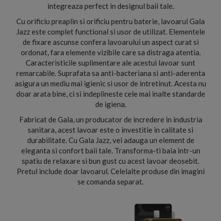
integreaza perfect in designul baii tale.
Cu orificiu preaplin si orificiu pentru baterie, lavoarul Gala
Jazz este complet functional si usor de utilizat. Elementele
de fixare ascunse confera lavoarului un aspect curat si
ordonat, fara elemente vizibile care sa distraga atentia.
Caracteristicile suplimentare ale acestui lavoar sunt
remarcabile. Suprafata sa anti-bacteriana si anti-aderenta
asigura un mediu mai igienic si usor de intretinut. Acesta nu
doar arata bine, ci si indeplineste cele mai inalte standarde
de igiena.
Fabricat de Gala, un producator de incredere in industria
sanitara, acest lavoar este o investitie in calitate si
durabilitate. Cu Gala Jazz, vei adauga un element de
eleganta si confort baii tale. Transforma-ti baia intr-un
spatiu de relaxare si bun gust cu acest lavoar deosebit.
Pretul include doar lavoarul. Celelalte produse din imagini
se comanda separat.