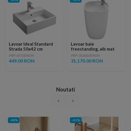
Lavoar Ideal Standard
Lavoar baie
Strada 50x42 cm
freestanding, alb mat
Roca Beyond 50x45 cm
PRP: 857.00 RON
PRP: 35,600.00 RON
449.00 RON
31,170.00 RON
Noutati
-48%
-41%