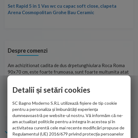
Set Rapid 5 in 1 Vas wc cu capac soft close, clapeta
Arena Cosmopolitan Grohe Bau Ceramic
Despre comenzi
t
Am achizitionat cadita de dus drpetunghiulara Roca Roma
Foa
90x70 cm, este foarte frumoasa, sunt foarte multumita atat
pe 
de personalul firmei dvs. cu care am colaborat in obtinerea
ace
infiormatiilor solicitate cat si de firma de curierat care a
Detalii și setări cookies
Cri
adus coletul in siguranta.Numai bine, va doresc!
SC Bagno Moderno S.R.L utilizează fișiere de tip cookie
Sofrone Viviana -
28.07.2026
pentru a personaliza și îmbunătăți experiența
dumneavoastră pe website-ul nostru. Vă informăm că ne-
am actualizat politicile pentru a integra în acestea și în
activitatea curentă cele mai recente modificări propuse de
Info Bagno
Regulamentul (UE) 2016/679 privind protecția persoanelor