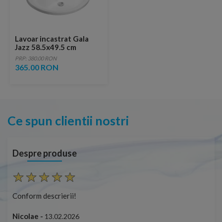
Lavoar incastrat Gala
Jazz 58.5x49.5 cm
PRP: 380.00 RON
365.00 RON
Ce spun clientii nostri
Despre produse
Conform descrierii!
Con
Nicolae -
Nic
13.02.2026