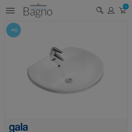
0
-4%