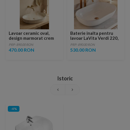
Lavoar ceramic oval,
Baterie inalta pentru
design marmorat crem
lavoar LaVita Verdi 220,
lucios cu vene aurii,
fara ventil, brushed
PRP: 890.00 RON
PRP: 890.00 RON
ventil inclus
copper
470.00 RON
530.00 RON
Istoric
-4%