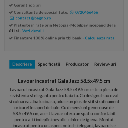
Garantie:
5 ani
Consultanta de specialitate:
0720456456
contact@bagno.ro
Plateste in rate prin Netopia-Mobilpay incepand de la
61 lei
- Vezi detalii
Finantare 100 % online prin tbi bank
- Calculeaza rata
Descriere
Specificatii
Producator
Review-uri
Lavoar incastrat Gala Jazz 58.5x49.5 cm
Lavoarul incastrat Gala Jazz 58.5x49.5 cm este o piesa de
rezistenta si eleganta pentru baia ta. Cu designul sau oval
si culoarea alba lucioasa, aduce un plus de stil si rafinament
oricarei incaperi de baie. Cu dimensiuni generoase de
58.5x49.5 cm, acest lavoar ofera un spatiu confortabil
pentru a-ti indeplini nevoile zilnice de igiena. Montat
incastrat pentru un aspect neted si elegant, lavoarul se