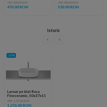
lucios cu vene aurii,
fara ventil, brushed
PRP: 890.00 RON
PRP: 890.00 RON
ventil inclus
copper
470.00 RON
530.00 RON
Istoric
-27%
Lavoar pe blat Roca
Fineceramic, 50x37x11
cm, dreptunghiular
PRP: 1,727.00 RON
1,276.00 RON