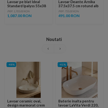
Lavoar pe blat Ideal
Lavoar Deante Arnika
Standard Ipalyss 55x38
37.5x37.5 cm rotund alb
cm, alb
montaj pe blat
PRP: 1,703.00 RON
PRP: 755.00 RON
1,087.00 RON
491.00 RON
Noutati
-48%
-41%
Lavoar ceramic oval,
Baterie inalta pentru
design marmorat crem
lavoar LaVita Verdi 220,