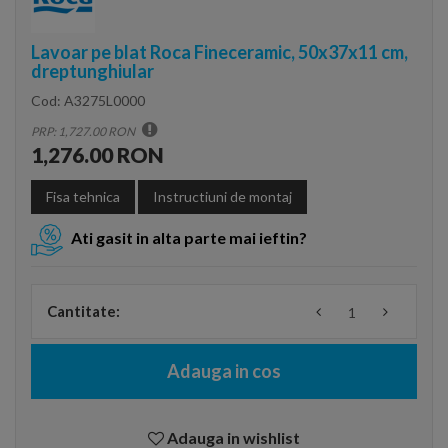
Lavoar pe blat Roca Fineceramic, 50x37x11 cm,
dreptunghiular
Cod:
A3275L0000
PRP: 1,727.00 RON
1,276.00 RON
Fisa tehnica
Instructiuni de montaj
Ati gasit in alta parte mai ieftin?
Cantitate:
Adauga in cos
Adauga in wishlist