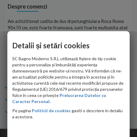
Despre comenzi
t
Am achizitionat cadita de dus drpetunghiulara Roca Roma
Foa
90x70 cm, este foarte frumoasa, sunt foarte multumita atat
pe 
de personalul firmei dvs. cu care am colaborat in obtinerea
ace
infiormatiilor solicitate cat si de firma de curierat care a
Detalii și setări cookies
Cri
adus coletul in siguranta.Numai bine, va doresc!
SC Bagno Moderno S.R.L utilizează fișiere de tip cookie
Sofrone Viviana -
28.07.2026
pentru a personaliza și îmbunătăți experiența
dumneavoastră pe website-ul nostru. Vă informăm că ne-
am actualizat politicile pentru a integra în acestea și în
activitatea curentă cele mai recente modificări propuse de
Info Bagno
Regulamentul (UE) 2016/679 privind protecția persoanelor
fizice în ceea ce privește
Prelucrarea Datelor cu
Cumparaturi
Caracter Personal.
Pe pagina
Politicii de cookies
gasiti o descriere in detaliu
Suport clienti
a acestora.
Copyright © 2026 Bagno.ro All right reserved. Powered by
Expert Online