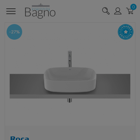
0
-27%