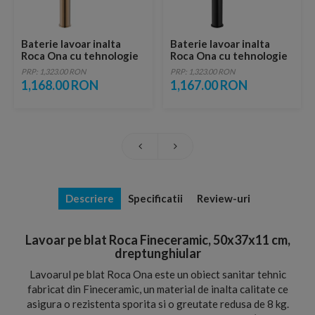
Baterie lavoar inalta
Baterie lavoar inalta
Roca Ona cu tehnologie
Roca Ona cu tehnologie
Cold Start si ventil click-
Cold Start si ventil click-
PRP: 1,323.00 RON
PRP: 1,323.00 RON
clack rose-gold lucios
clack negru lucios
1,168.00 RON
1,167.00 RON
Descriere
Specificatii
Review-uri
Lavoar pe blat Roca Fineceramic, 50x37x11 cm,
dreptunghiular
Lavoarul pe blat Roca Ona este un obiect sanitar tehnic
fabricat din Fineceramic, un material de inalta calitate ce
asigura o rezistenta sporita si o greutate redusa de 8 kg.