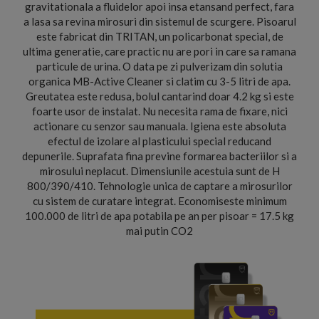
gravitationala a fluidelor apoi insa etansand perfect, fara
a lasa sa revina mirosuri din sistemul de scurgere. Pisoarul
este fabricat din TRITAN, un policarbonat special, de
ultima generatie, care practic nu are pori in care sa ramana
particule de urina. O data pe zi pulverizam din solutia
organica MB-Active Cleaner si clatim cu 3-5 litri de apa.
Greutatea este redusa, bolul cantarind doar 4.2 kg si este
foarte usor de instalat. Nu necesita rama de fixare, nici
actionare cu senzor sau manuala. Igiena este absoluta
efectul de izolare al plasticului special reducand
depunerile. Suprafata fina previne formarea bacteriilor si a
mirosului neplacut. Dimensiunile acestuia sunt de H
800/390/410. Tehnologie unica de captare a mirosurilor
cu sistem de curatare integrat. Economiseste minimum
100.000 de litri de apa potabila pe an per pisoar = 17.5 kg
mai putin CO2