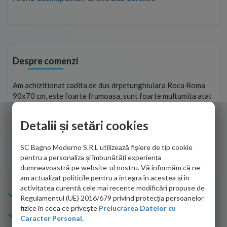
Despre comenzi
t
Am achizitionat cadita de dus drpetunghiulara Roca Roma
Foa
90x70 cm, este foarte frumoasa, sunt foarte multumita atat
pe 
de personalul firmei dvs. cu care am colaborat in obtinerea
ace
infiormatiilor solicitate cat si de firma de curierat care a
Detalii și setări cookies
Cri
adus coletul in siguranta.Numai bine, va doresc!
SC Bagno Moderno S.R.L utilizează fișiere de tip cookie
Sofrone Viviana -
28.07.2026
pentru a personaliza și îmbunătăți experiența
dumneavoastră pe website-ul nostru. Vă informăm că ne-
am actualizat politicile pentru a integra în acestea și în
activitatea curentă cele mai recente modificări propuse de
Info Bagno
Regulamentul (UE) 2016/679 privind protecția persoanelor
fizice în ceea ce privește
Prelucrarea Datelor cu
Cumparaturi
Caracter Personal.