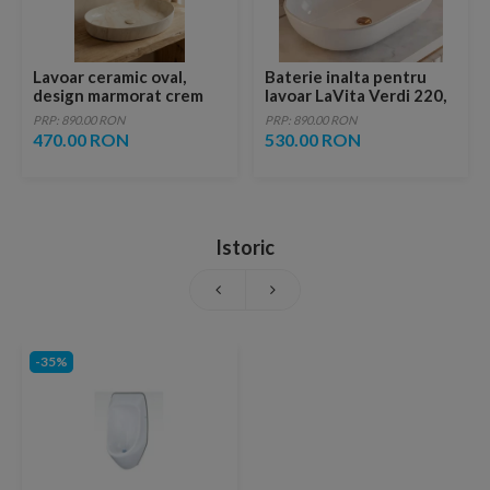
Lavoar ceramic oval,
Baterie inalta pentru
design marmorat crem
lavoar LaVita Verdi 220,
lucios cu vene aurii,
fara ventil, brushed
PRP: 890.00 RON
PRP: 890.00 RON
ventil inclus
copper
470.00 RON
530.00 RON
Istoric
-35%