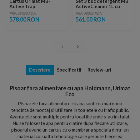
Cartus Urimat MB-
Set 3 buc detergent MB
Active Trap
ActiveCleaner 1L cu
Kalkex URIMAT
PRP: 659.00 RON
PRP: 980.00 RON
578.00 RON
561.00 RON
Descriere
Specificatii
Review-uri
Pisoar fara alimentare cu apa Holdmann, Urimat
Eco
Pisoarele fara alimentare cu apa sunt cea mai noua
tendinta de montaj si utilizare in toaletele cu trafic public.
Avantajele sunt multiple pentru locatiile unde s-au instalat.
Nu se foloseste apa pentru clatire dupa fiecare utilizare,
pisoarul avand un cartus cu o membrana speciala dintr-un
material cu inalta tehnologie care permite trecerea