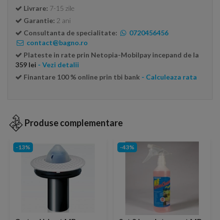
Livrare:
7-15 zile
Garantie:
2 ani
Consultanta de specialitate:
0720456456
contact@bagno.ro
Plateste in rate prin Netopia-Mobilpay incepand de la
359 lei
- Vezi detalii
Finantare 100 % online prin tbi bank
- Calculeaza rata
Produse complementare
-13%
-43%