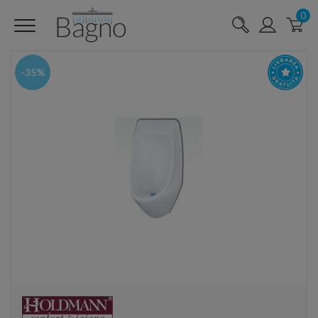
0
-35%