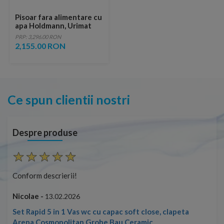
Pisoar fara alimentare cu
apa Holdmann, Urimat
Eco
PRP: 3,296.00 RON
2,155.00 RON
Ce spun clientii nostri
Despre produse
Conform descrierii!
Con
Nicolae -
Nic
13.02.2026
Set Rapid 5 in 1 Vas wc cu capac soft close, clapeta
Arena Cosmopolitan Grohe Bau Ceramic