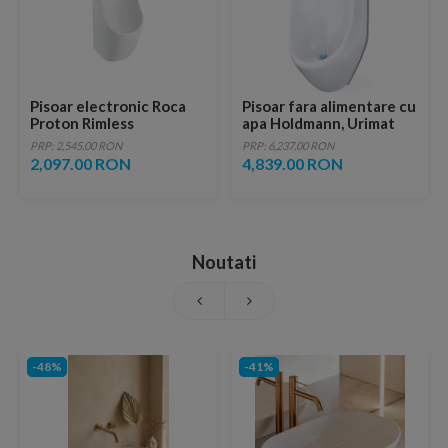
Pisoar electronic Roca
Pisoar fara alimentare cu
Proton Rimless
apa Holdmann, Urimat
31x35xH87 cm cu baterii
Eco cu display video LCD
PRP: 2,545.00 RON
PRP: 6,237.00 RON
2,097.00 RON
4,839.00 RON
Noutati
-48%
-41%