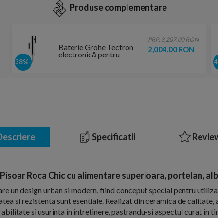
Produse complementare
PRP: 3,207.00 RON
Baterie Grohe Tectron
2,004.00 RON
electronică pentru
infraroșu pentru pisoar
-38%
StarLight Chrome
37421000
escriere
Specificatii
Review
Pisoar Roca Chic cu alimentare superioara, portelan, alb
re un design urban si modern, fiind conceput special pentru utilizar
atea si rezistenta sunt esentiale. Realizat din ceramica de calitate,
abilitate si usurinta in intretinere, pastrandu-si aspectul curat in t