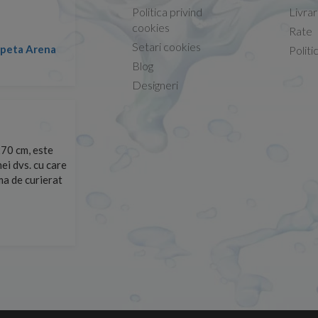
Politica privind
Livra
Conform descrierii!
cookies
Rate
Setari cookies
lapeta Arena
Nicolae -
Politi
13.02.2026
Blog
Designeri
70 cm, este
Foarte prompți, am cerut detalii despre produs care nu
ei dvs. cu care
primit imediat. După ce am plasat comanda, aceasta a 
rma de curierat
Mulțumesc!
Cristina Opre -
10.07.2026