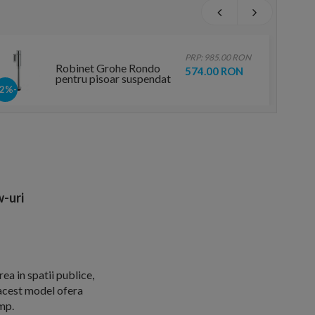
PRP: 985.00 RON
Robinet Grohe Rondo
574.00 RON
pentru pisoar suspendat
Grohe Bau Ceramic
-42%
-uri
ea in spatii publice,
 acest model ofera
imp.