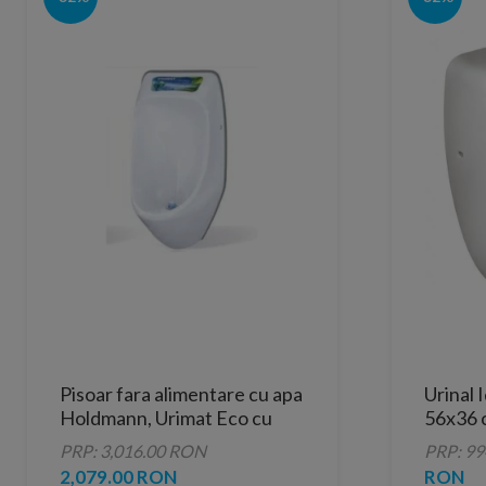
Pisoar fara alimentare cu apa
Urinal 
Holdmann, Urimat Eco cu
56x36 c
display pasiv
spate
PRP: 3,016.00 RON
PRP: 9
2,079.00 RON
RON