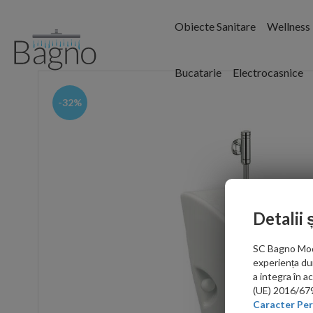
Obiecte Sanitare
Wellness
Bucatarie
Electrocasnice
-32%
Detalii 
SC Bagno Moder
experiența du
a integra în 
(UE) 2016/679 
Caracter Per