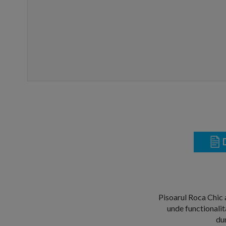
D
Pisoarul Roca Chic a
unde functionalit
dur