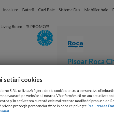
Incalzire
Baterii
Cazi Baie
Sisteme Dus
Mobilier baie
P
Living Room
% PROMO%
Pisoar Roca Ch
superioara, po
și setări cookies
Cod:
A35945L000
no S.R.L utilizează fișiere de tip cookie pentru a personaliza și îmbunăt
PRP: 1,245.00 RON
mneavoastră pe website-ul nostru. Vă informăm că ne-am actualizat poli
849.00 RON
acestea și în activitatea curentă cele mai recente modificări propuse de 
privind protecția persoanelor fizice în ceea ce privește
Prelucrarea Dat
Ati gasit in alta p
sonal.