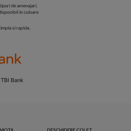
ipuri de amenajari.
disponibil in culoare
simpla si rapida.
OMOTII
DESCHIDERE COLET