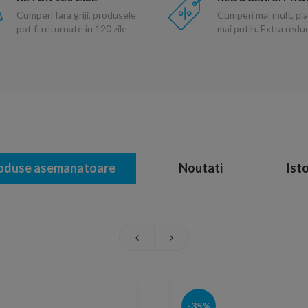
Cumperi fara griji, produsele
Cumperi mai mult, pla
pot fi returnate in 120 zile
mai putin. Extra red
oduse asemanatoare
Noutati
Isto
-35%