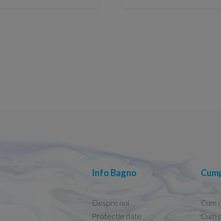
Info Bagno
Cump
Despre noi
Cum 
Protectie date
Cum p