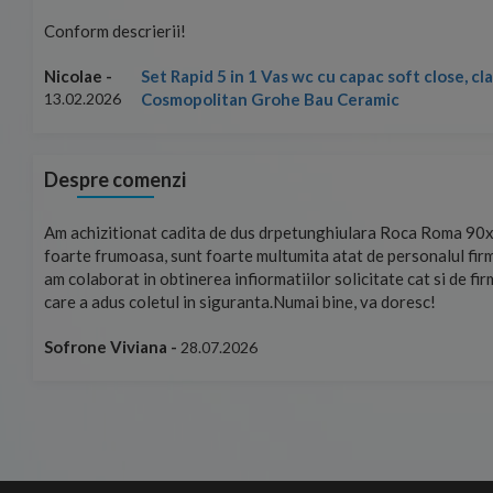
Conform descrierii!
Set Rapid 5 in 1 Vas wc cu capac soft close, c
Nicolae -
Cosmopolitan Grohe Bau Ceramic
13.02.2026
Despre comenzi
mand!
Am achizitionat cadita de dus drpetunghiulara Roca Roma 90x
foarte frumoasa, sunt foarte multumita atat de personalul firm
am colaborat in obtinerea infiormatiilor solicitate cat si de fi
care a adus coletul in siguranta.Numai bine, va doresc!
Sofrone Viviana -
28.07.2026