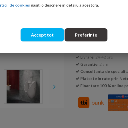
iticii de cookies
gasiti o descriere in detaliu a acestora.
Cantitate:
Accept tot
Preferinte
Transport GRATUIT la c
Livrare:
24-48 ore
Garantie:
2 ani
Consultanta de specialit
Plateste in rate prin Ne
Finantare 100 % online pr