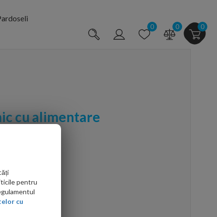
ardoseli
0
0
0
ic cu alimentare
rtelan, alb
ăți
ticile pentru
Regulamentul
elor cu
arte mai ieftin?