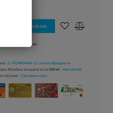
Adauga in cos
omenzi peste 600 Ron.
ate:
0720456456
contact@bagno.ro
topia-Mobilpay incepand de la
142 lei
- Vezi detalii
in tbi bank
- Calculeaza rata