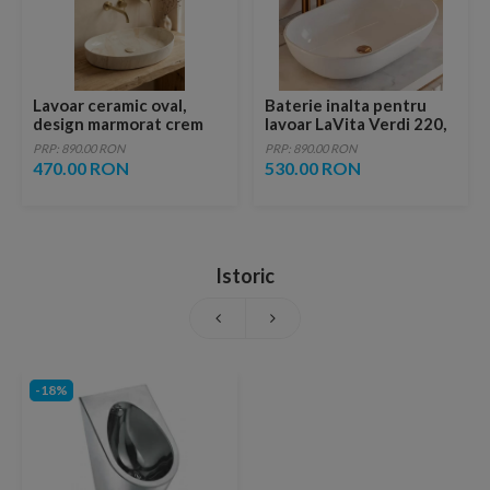
Lavoar ceramic oval,
Baterie inalta pentru
design marmorat crem
lavoar LaVita Verdi 220,
lucios cu vene aurii,
fara ventil, brushed
PRP: 890.00 RON
PRP: 890.00 RON
ventil inclus
copper
470.00 RON
530.00 RON
Istoric
-18%