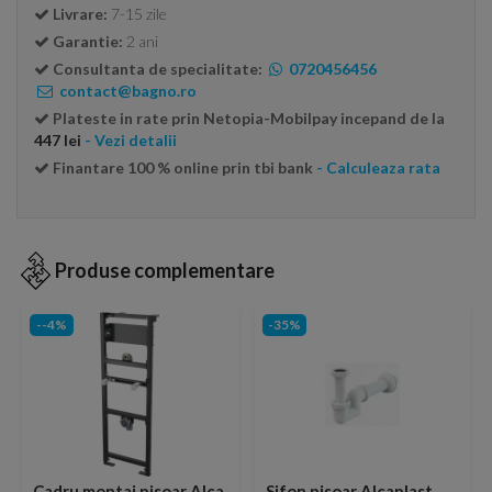
Livrare:
7-15 zile
Garantie:
2 ani
Consultanta de specialitate:
0720456456
contact@bagno.ro
Plateste in rate prin Netopia-Mobilpay incepand de la
447 lei
- Vezi detalii
Finantare 100 % online prin tbi bank
- Calculeaza rata
Produse complementare
--4%
-35%
Cadru montaj pisoar Alca
Sifon pisoar Alcaplast