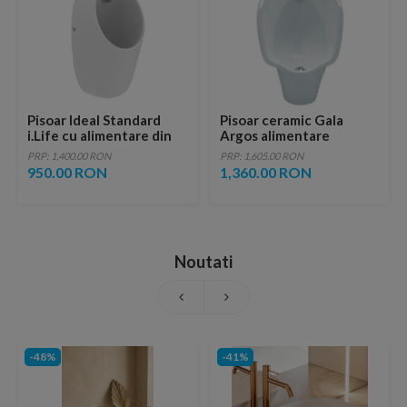
Pisoar Ideal Standard
Pisoar ceramic Gala
i.Life cu alimentare din
Argos alimentare
spate alb lucios
superioara
PRP: 1,400.00 RON
PRP: 1,605.00 RON
950.00 RON
1,360.00 RON
Noutati
-48%
-41%