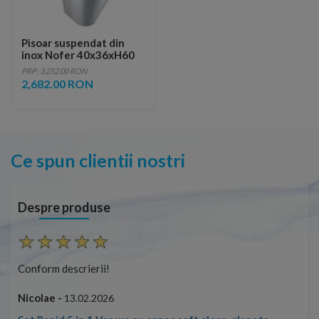
Pisoar suspendat din
inox Nofer 40x36xH60
cm
PRP: 3,252.00 RON
2,682.00 RON
Ce spun clientii nostri
Despre produse
Conform descrierii!
Con
Nicolae -
Nic
13.02.2026