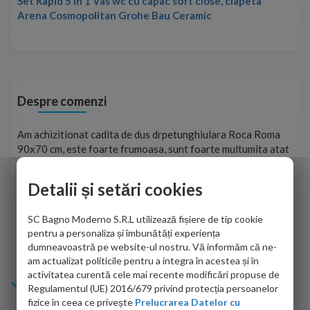
Set Rapid 5 in 1 Vas wc cu capac soft close, clapeta
Arena Cosmopolitan Grohe Bau Ceramic
Despre comenzi
t
Am achizitionat cadita de dus drpetunghiulara Roca Roma
Foa
90x70 cm, este foarte frumoasa, sunt foarte multumita atat
pe 
de personalul firmei dvs. cu care am colaborat in obtinerea
ace
infiormatiilor solicitate cat si de firma de curierat care a
Detalii și setări cookies
Cri
adus coletul in siguranta.Numai bine, va doresc!
SC Bagno Moderno S.R.L utilizează fișiere de tip cookie
Sofrone Viviana -
28.07.2026
pentru a personaliza și îmbunătăți experiența
dumneavoastră pe website-ul nostru. Vă informăm că ne-
am actualizat politicile pentru a integra în acestea și în
activitatea curentă cele mai recente modificări propuse de
Info Bagno
Regulamentul (UE) 2016/679 privind protecția persoanelor
fizice în ceea ce privește
Prelucrarea Datelor cu