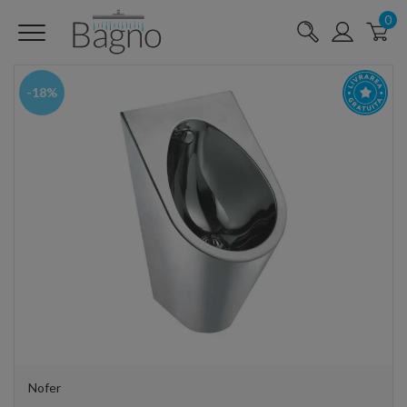
0
-18%
Nofer