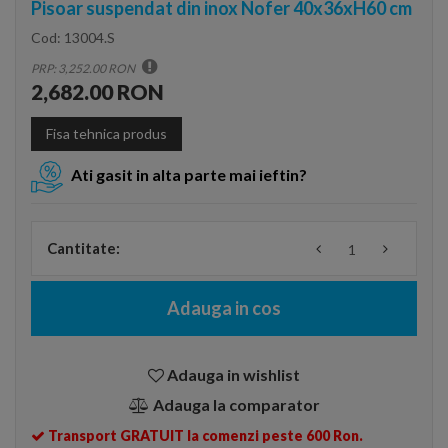
Pisoar suspendat din inox Nofer 40x36xH60 cm
Cod:
13004.S
PRP: 3,252.00 RON
2,682.00 RON
Fisa tehnica produs
Ati gasit in alta parte mai ieftin?
Cantitate:
Adauga in cos
Adauga in wishlist
Adauga la comparator
Transport GRATUIT la comenzi peste 600 Ron.