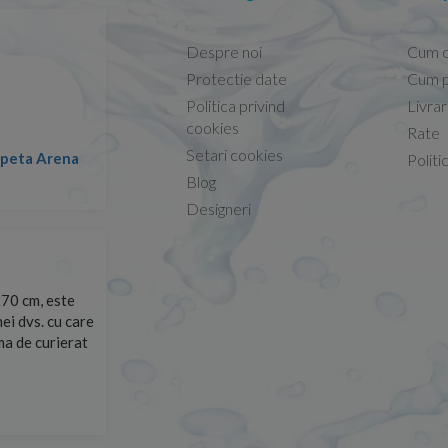
Despre noi
Cum 
Protectie date
Cum p
Politica privind
Livra
Conform descrierii!
cookies
Rate
Setari cookies
lapeta Arena
Nicolae -
Politi
13.02.2026
Blog
Designeri
70 cm, este
Foarte prompți, am cerut detalii despre produs care nu
ei dvs. cu care
primit imediat. După ce am plasat comanda, aceasta a 
rma de curierat
Mulțumesc!
Cristina Opre -
10.07.2026