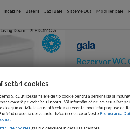
Incalzire
Baterii
Cazi Baie
Sisteme Dus
Mobilier baie
P
Living Room
% PROMO%
Rezervor WC G
sistem de pri
și setări cookies
Cod:
3454001
no S.R.L utilizează fișiere de tip cookie pentru a personaliza și îmbunăt
PRP: 1,455.00 RON
mneavoastră pe website-ul nostru. Vă informăm că ne-am actualizat poli
1,276.00 RON
acestea și în activitatea curentă cele mai recente modificări propuse de 
privind protecția persoanelor fizice în ceea ce privește
Prelucrarea Dat
Ati gasit in alta p
sonal.
iticii de cookies
gasiti o descriere in detaliu a acestora.