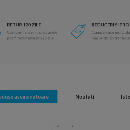
RETUR 120 ZILE
REDUCERI SI PR
Cumperi fara griji, produsele
Cumperi mai mult, pla
pot fi returnate in 120 zile
mai putin. Extra red
oduse asemanatoare
Noutati
Isto