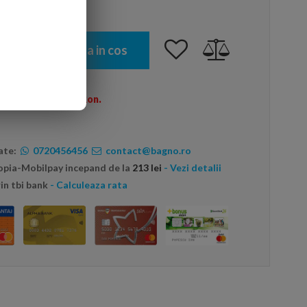
Adauga in cos
omenzi peste 600 Ron.
ate:
0720456456
contact@bagno.ro
topia-Mobilpay incepand de la
213 lei
- Vezi detalii
in tbi bank
- Calculeaza rata