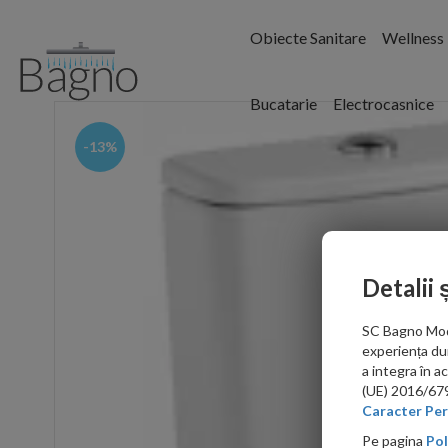
Obiecte Sanitare
Wellness
Bucatarie
Electrocasnice
-13%
Detalii 
SC Bagno Moder
experiența du
a integra în 
(UE) 2016/679 
Caracter Per
Pe pagina
Pol