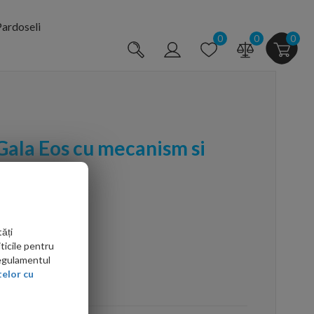
ardoseli
0
0
0
ala Eos cu mecanism si
ndere
ăți
ticile pentru
Regulamentul
elor cu
arte mai ieftin?