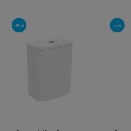
-49%
-5%