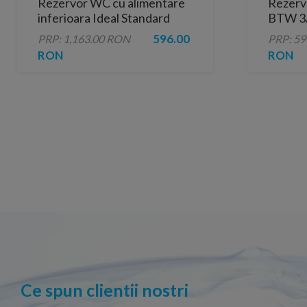
Rezervor WC cu alimentare
Rezerv
inferioara Ideal Standard
BTW 3/
Tesi alb mat
lateral
596.00
PRP: 1,163.00 RON
PRP: 5
RON
RON
Ce spun clientii nostri