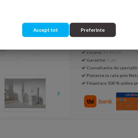
Cantitate:
Accept tot
Preferinte
Transport GRATUIT la c
Livrare:
24-48 ore
Garantie:
5 ani
Consultanta de specialit
Plateste in rate prin Ne
Finantare 100 % online pr