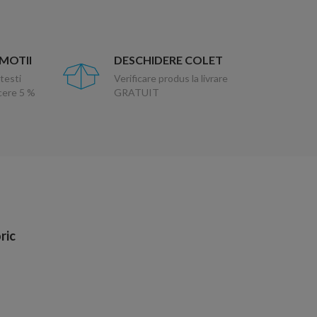
OMOTII
DESCHIDERE COLET
testi
Verificare produs la livrare
ucere 5 %
GRATUIT
ric