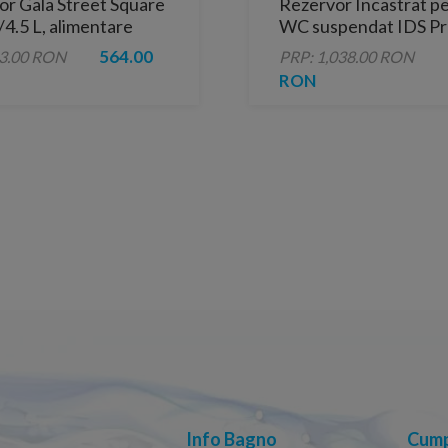
or Gala Street Square
Rezervor Incastrat p
4.5 L, alimentare
WC suspendat IDS Pr
a
inaltime 102 cm
564.00
93.00 RON
PRP: 1,038.00 RON
RON
Info Bagno
Cump