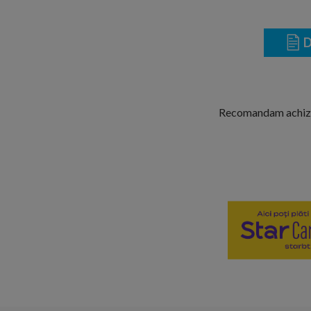
D
Recomandam achizit