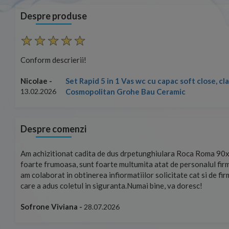
Despre produse
Conform descrierii!
Set Rapid 5 in 1 Vas wc cu capac soft close, c
Nicolae -
Cosmopolitan Grohe Bau Ceramic
13.02.2026
Despre comenzi
mand!
Am achizitionat cadita de dus drpetunghiulara Roca Roma 90x
foarte frumoasa, sunt foarte multumita atat de personalul firm
am colaborat in obtinerea infiormatiilor solicitate cat si de fi
care a adus coletul in siguranta.Numai bine, va doresc!
Sofrone Viviana -
28.07.2026