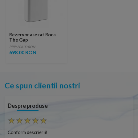
Rezervor asezat Roca
The Gap
PRP: 806.00 RON
698.00 RON
Ce spun clientii nostri
Despre produse
Conform descrierii!
Con