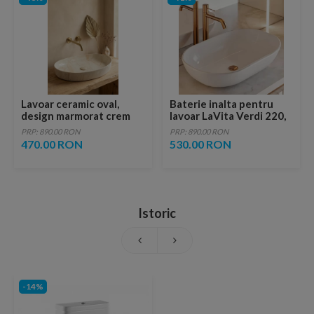
Lavoar ceramic oval,
Baterie inalta pentru
design marmorat crem
lavoar LaVita Verdi 220,
lucios cu vene aurii,
fara ventil, brushed
PRP: 890.00 RON
PRP: 890.00 RON
ventil inclus
copper
470.00 RON
530.00 RON
Istoric
-14%