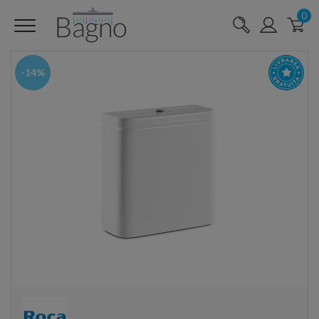
0
-14%