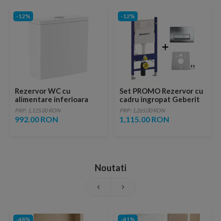
-12%
-12%
Rezervor WC cu
Set PROMO Rezervor cu
alimentare inferioara
cadru ingropat Geberit
Roca Ona alb lucios
Delta, cu sistem fixare si
PRP: 1,125.00 RON
PRP: 1,265.00 RON
Supraglaze
clapeta crom Delta 51
992.00 RON
1,115.00 RON
Noutati
-48%
-41%