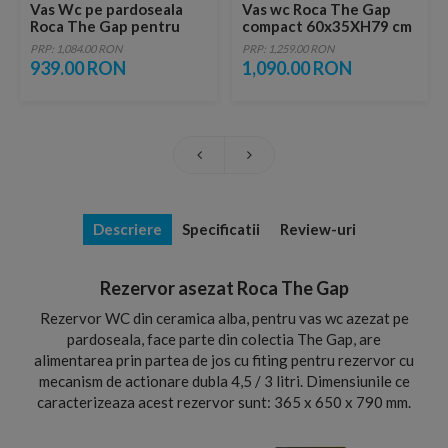
Vas Wc pe pardoseala
Vas wc Roca The Gap
Roca The Gap pentru
compact 60x35XH79 cm
rezervor asezat
lipit de perete
PRP: 1,084.00 RON
PRP: 1,259.00 RON
939.00 RON
1,090.00 RON
Descriere
Specificatii
Review-uri
Rezervor asezat Roca The Gap
Rezervor WC din ceramica alba, pentru vas wc azezat pe
pardoseala, face parte din colectia The Gap, are
alimentarea prin partea de jos cu fiting pentru rezervor cu
mecanism de actionare dubla 4,5 / 3 litri. Dimensiunile ce
caracterizeaza acest rezervor sunt: 365 x 650 x 790 mm.