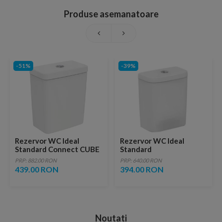
Produse asemanatoare
-51%
-39%
Rezervor WC Ideal
Rezervor WC Ideal
Standard Connect CUBE
Standard
alimentare inferioara
Tempo,alimentare
PRP: 882.00 RON
PRP: 640.00 RON
3/6L
laterala
439.00 RON
394.00 RON
Noutati