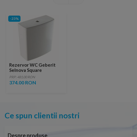
-23%
Rezervor WC Geberit
Selnova Square
alimentare laterala
PRP: 481.00 RON
36,8x16xH38,6 cm
374.00 RON
Ce spun clientii nostri
Despre produse