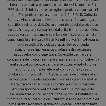
lateral, cantitatea de umplere este de 6/3 l, conform EN
997, de tip 1. Intervalul este reglabil pentru volum mare (4
- 6 litri) si pentru pentru volum mic (2.6 - 3 litri). Colectia
Selnova vine in ajutorul Dvs., pentru a permite amenajarea
spatiilor restranse de baie, cu elemente special proiectate
ce pot fi integrate cu usurinta datorita liniilor pure, fluide,
ceea ce va permite o mare libertate de miscare, fara nici un
compromis in privinta calitatii. Rezultatul va fi intotdeauna
unul estetic si totodata practic. Se recomanda
achizionarea impreuna cu produsele din sectiunea
produselor complementare. Colectiile pentru baie,
conceptele de grupuri sanitare si gamele marcilor Geberit -
sunt special concepute pentru a se putea adapta tuturor
nevoilor Dvs. In plus, ele sunt compatibile cu restul
produselor din portofoliul Geberit. Gama de produse atent
armonizate intre ele raspunde oricarei exigente – atat in
sfera privata cat si in cea a spatilor publice comerciale.
Atentia sporita orientata catre detalii si finisaje este
esentiala atat pentru aspect, cat si pentru durabilitate si
functionalitate. Materialele utilizate in aceasta colectie au
o rezistenta mecanica si chimica ridicata. Factorii de baza