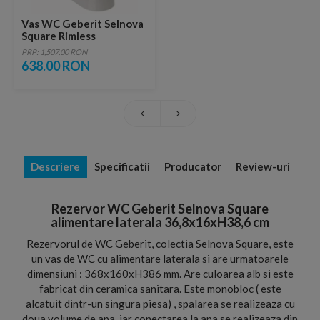
Vas WC Geberit Selnova
Square Rimless
68x35xH40 cm
PRP: 1,507.00 RON
638.00 RON
Descriere
Specificatii
Producator
Review-uri
Rezervor WC Geberit Selnova Square
alimentare laterala 36,8x16xH38,6 cm
Rezervorul de WC Geberit, colectia Selnova Square, este
un vas de WC cu alimentare laterala si are urmatoarele
dimensiuni : 368x160xH386 mm. Are culoarea alb si este
fabricat din ceramica sanitara. Este monobloc ( este
alcatuit dintr-un singura piesa) , spalarea se realizeaza cu
doua volume de apa, iar conectarea la apa se realizeaza din