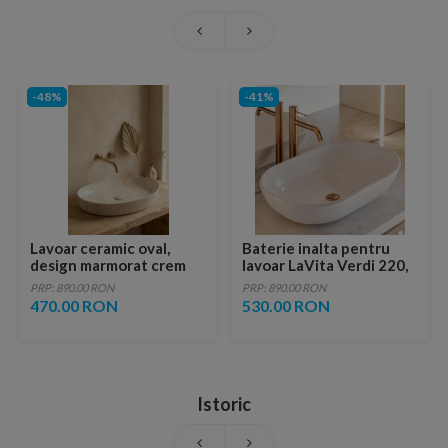
-48%
-41%
Lavoar ceramic oval,
Baterie inalta pentru
design marmorat crem
lavoar LaVita Verdi 220,
lucios cu vene aurii,
fara ventil, brushed
PRP: 890.00 RON
PRP: 890.00 RON
ventil inclus
copper
470.00 RON
530.00 RON
Istoric