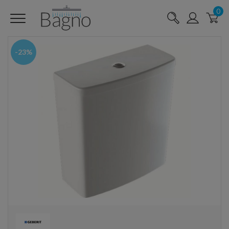
0
-23%