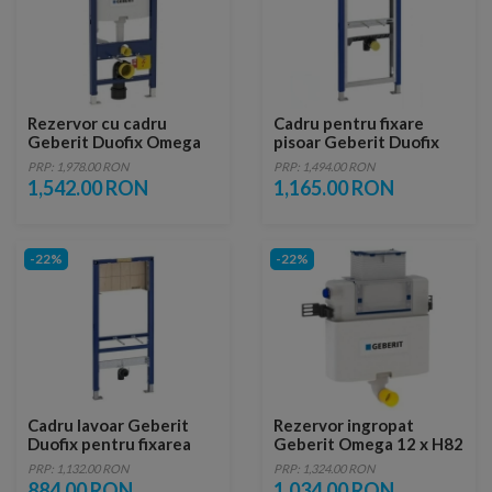
Rezervor cu cadru
Cadru pentru fixare
Geberit Duofix Omega
pisoar Geberit Duofix
50x12xH98 cm
PRP: 1,978.00 RON
PRP: 1,494.00 RON
1,542.00 RON
1,165.00 RON
-22%
-22%
Cadru lavoar Geberit
Rezervor ingropat
Duofix pentru fixarea
Geberit Omega 12 x H82
bateriei in perete
cm, cu actionare
PRP: 1,132.00 RON
PRP: 1,324.00 RON
frontala sau de sus
884.00 RON
1,034.00 RON