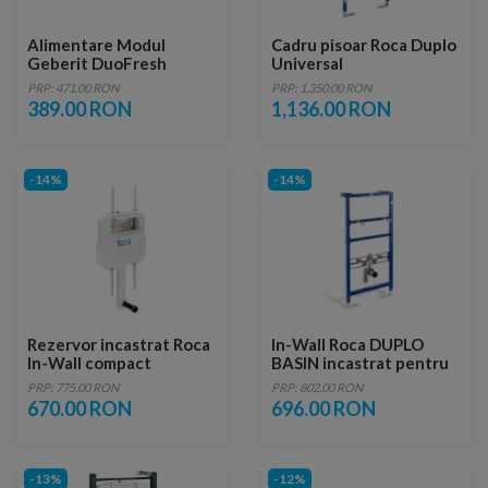
Alimentare Modul
Cadru pisoar Roca Duplo
Geberit DuoFresh
Universal
PRP: 471.00 RON
PRP: 1,350.00 RON
389.00 RON
1,136.00 RON
-14%
-14%
Rezervor incastrat Roca
In-Wall Roca DUPLO
In-Wall compact
BASIN incastrat pentru
lavoar
PRP: 775.00 RON
PRP: 802.00 RON
670.00 RON
696.00 RON
-13%
-12%