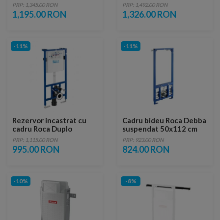
fixare si clapeta crom
Duplo WC 50x14xH119
PRP: 1,345.00 RON
PRP: 1,492.00 RON
lucios Delta 20, pentru
cm dubla comanda cot Ø
1,195.00 RON
1,326.00 RON
vas WC suspendat
90/110
-11%
-11%
Rezervor incastrat cu
Cadru bideu Roca Debba
cadru Roca Duplo
suspendat 50x112 cm
PRP: 1,115.00 RON
PRP: 923.00 RON
995.00 RON
824.00 RON
-10%
-8%