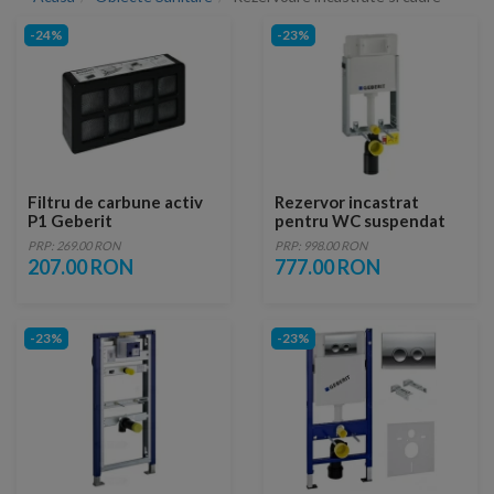
-24%
-23%
Filtru de carbune activ
Rezervor incastrat
P1 Geberit
pentru WC suspendat
Geberit Kombifix Delta
PRP: 269.00 RON
PRP: 998.00 RON
12 cm grosime
207.00 RON
777.00 RON
-23%
-23%