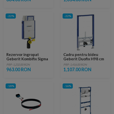
-22%
-22%
Rezervor ingropat
Cadru pentru bideu
Geberit Kombifix Sigma
Geberit Duofix H98 cm
de 12 x H108 cm cu
PRP: 1,232.00 RON
PRP: 1,416.00 RON
cadru
963.00 RON
1,107.00 RON
-18%
-16%