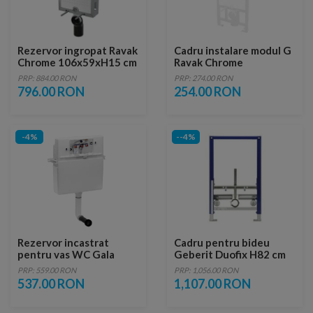
Rezervor ingropat Ravak
Cadru instalare modul G
Chrome 106x59xH15 cm
Ravak Chrome
PRP: 884.00 RON
PRP: 274.00 RON
796.00 RON
254.00 RON
-4%
--4%
Rezervor incastrat
Cadru pentru bideu
pentru vas WC Gala
Geberit Duofix H82 cm
Basic alb 3/6 l
PRP: 559.00 RON
PRP: 1,056.00 RON
537.00 RON
1,107.00 RON