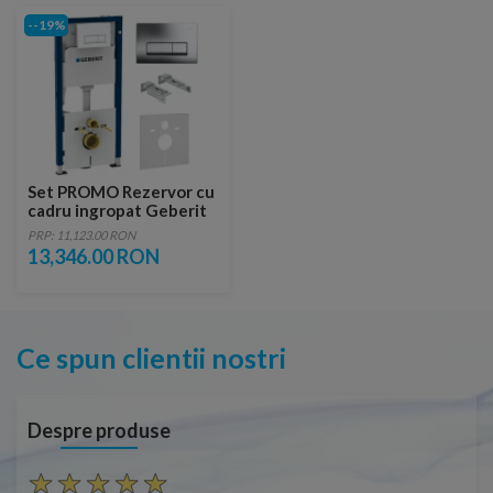
--19%
Set PROMO Rezervor cu
cadru ingropat Geberit
Delta UP100, bara de
PRP: 11,123.00 RON
sus, sistem fixare,
13,346.00 RON
clapeta crom
Ce spun clientii nostri
Despre produse