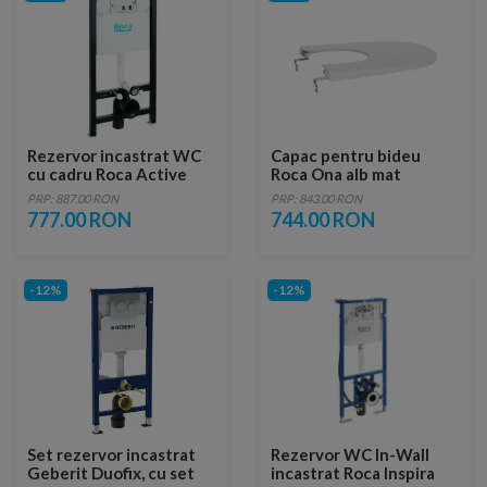
Rezervor incastrat WC
Capac pentru bideu
cu cadru Roca Active
Roca Ona alb mat
Supralit cu inchidere
PRP: 887.00 RON
PRP: 843.00 RON
lenta
777.00 RON
744.00 RON
-12%
-12%
Set rezervor incastrat
Rezervor WC In-Wall
Geberit Duofix, cu set
incastrat Roca Inspira