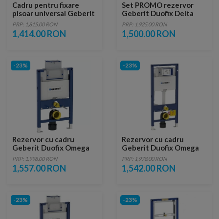
Cadru pentru fixare
Set PROMO rezervor
pisoar universal Geberit
Geberit Duofix Delta
Duofix
UP100, set fixare,
PRP: 1,815.00 RON
PRP: 1,925.00 RON
clapeta Delta21, suporti
1,414.00 RON
1,500.00 RON
metalici
-23%
-23%
Rezervor cu cadru
Rezervor cu cadru
Geberit Duofix Omega
Geberit Duofix Omega
de 50x12 xH82 cm
50x12xH112 cm
PRP: 1,998.00 RON
PRP: 1,978.00 RON
1,557.00 RON
1,542.00 RON
-23%
-23%