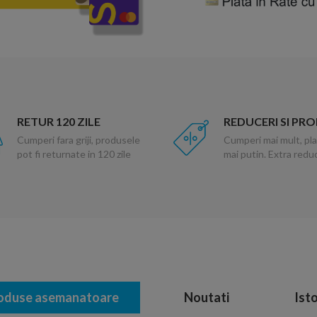
RETUR 120 ZILE
REDUCERI SI PR
Cumperi fara griji, produsele
Cumperi mai mult, pla
pot fi returnate in 120 zile
mai putin. Extra red
oduse asemanatoare
Noutati
Isto