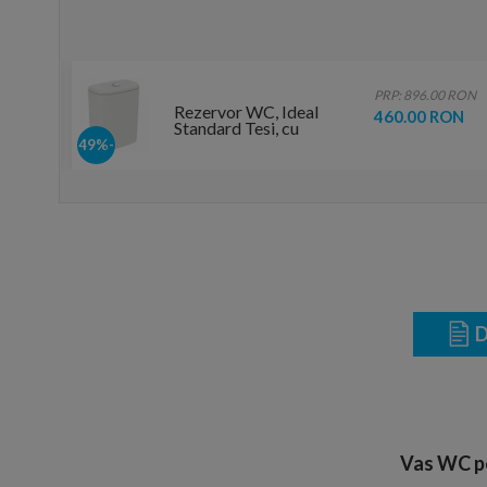
0 RON
PRP: 896.00 RON
Rezervor WC, Ideal
RON
460.00 RON
Standard Tesi, cu
alimentare inferioara
-49%
D
Vas WC pe