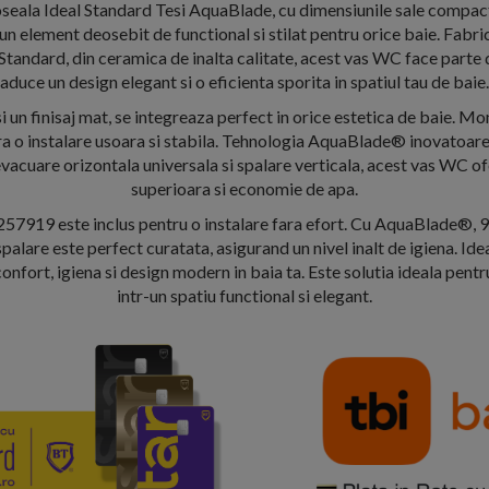
eala Ideal Standard Tesi AquaBlade, cu dimensiunile sale compa
un element deosebit de functional si stilat pentru orice baie. Fabri
tandard, din ceramica de inalta calitate, acest vas WC face parte d
aduce un design elegant si o eficienta sporita in spatiul tau de baie.
i un finisaj mat, se integreaza perfect in orice estetica de baie. M
a o instalare usoara si stabila. Tehnologia AquaBlade® inovatoare
vacuare orizontala universala si spalare verticala, acest vas WC 
superioara si economie de apa.
257919 este inclus pentru o instalare fara efort. Cu AquaBlade®, 
palare este perfect curatata, asigurand un nivel inalt de igiena. Id
fort, igiena si design modern in baia ta. Este solutia ideala pent
intr-un spatiu functional si elegant.