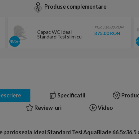
Produse complementare
PRP: 714.00 RON
Capac WC Ideal
375.00 RON
Standard Tesi slim cu
inchidere lenta
-48%
escriere
Specificatii
Produc
Review-uri
Video
 pardoseala Ideal Standard Tesi AquaBlade 66.5x36.5 