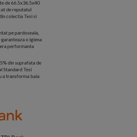
cte de 66.5x36.5x40
cat de reputatul
in colectia Tesi si
ontat pe pardoseala,
 garanteaza o igiena
ofera performanta
95% din suprafata de
eal Standard Tesi
ru a transforma baia