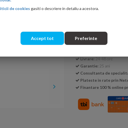
iticii de cookies
gasiti o descriere in detaliu a acestora.
Cantitate:
Accept tot
Preferinte
Transport GRATUIT la c
Livrare:
24-48 ore
Garantie:
25 ani
Consultanta de specialit
Plateste in rate prin Ne
Finantare 100 % online pr