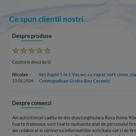
Ce spun clientii nostri
Despre produse
Conform descrierii!
Set Rapid 5 in 1 Vas wc cu capac soft close, c
Nicolae -
Cosmopolitan Grohe Bau Ceramic
13.02.2026
Despre comenzi
mand!
Am achizitionat cadita de dus drpetunghiulara Roca Roma 90x
foarte frumoasa, sunt foarte multumita atat de personalul firm
am colaborat in obtinerea infiormatiilor solicitate cat si de fi