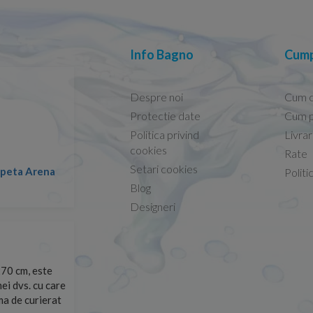
Info Bagno
Cump
Despre noi
Cum 
Protectie date
Cum p
Politica privind
Livra
Conform descrierii!
cookies
Rate
Setari cookies
lapeta Arena
Nicolae -
Politi
13.02.2026
Blog
Designeri
70 cm, este
Foarte prompți, am cerut detalii despre produs care nu
ei dvs. cu care
primit imediat. După ce am plasat comanda, aceasta a 
rma de curierat
Mulțumesc!