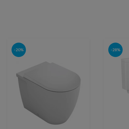
-20%
-28%