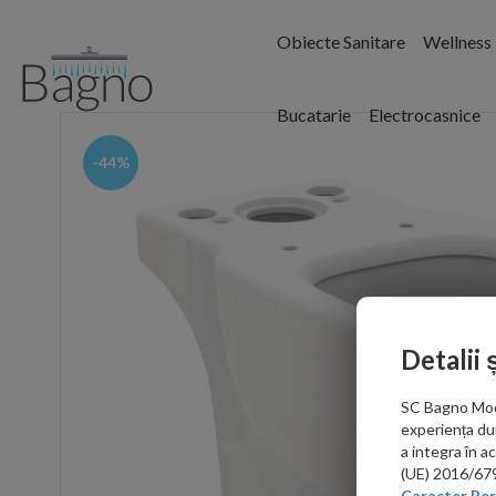
Obiecte Sanitare
Wellness
Bucatarie
Electrocasnice
-44%
Detalii 
SC Bagno Moder
experiența du
a integra în 
(UE) 2016/679 
Caracter Per