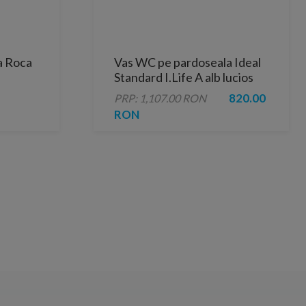
a Roca
Vas WC pe pardoseala Ideal
Standard I.Life A alb lucios
ipit de
66.5x36 cm rimless
820.00
PRP: 1,107.00 RON
RON