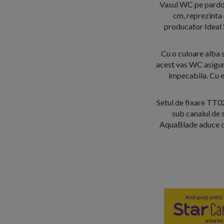
Vasul WC pe pardos
cm, reprezinta 
producator Ideal S
Cu o culoare alba s
acest vas WC asigur
impecabila. Cu e
Setul de fixare TT0
sub canalul de s
AquaBlade aduce con