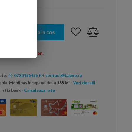
Adauga in cos
omenzi peste 600 Ron.
ate:
0720456456
contact@bagno.ro
topia-Mobilpay incepand de la
138 lei
- Vezi detalii
in tbi bank
- Calculeaza rata