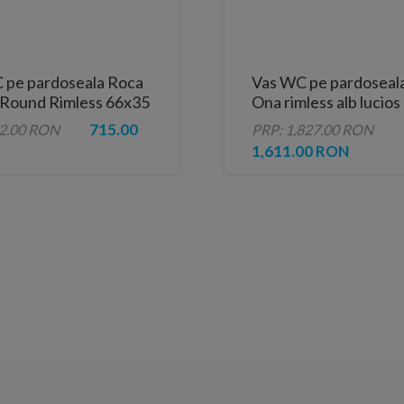
 pe pardoseala Roca
Vas WC pe pardoseal
Round Rimless 66x35
Ona rimless alb lucios
dubla evacuare
Supraglaze 60x37 cm l
715.00
82.00 RON
PRP: 1,827.00 RON
perete
1,611.00 RON