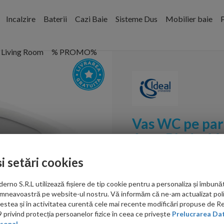
Incalzire
Baterii
Cazi Baie
Sisteme Dus
Mobilier baie
P
Living Room
% PROMO%
Vas WC pe par
AquaBlade 66.
și setări cookies
Cod:
T0087V1
no S.R.L utilizează fișiere de tip cookie pentru a personaliza și îmbunăt
PRP: 1,457.00 RON
mneavoastră pe website-ul nostru. Vă informăm că ne-am actualizat poli
830.00 RON
acestea și în activitatea curentă cele mai recente modificări propuse de 
privind protecția persoanelor fizice în ceea ce privește
Prelucrarea Dat
Ati gasit in alta p
sonal.