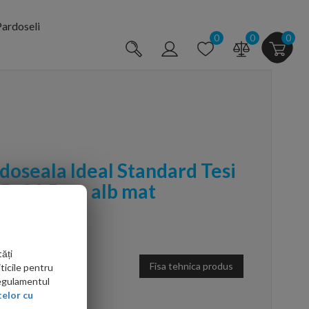
ardoseli
0
0
0
doseala Ideal Standard Tesi
5x36.5 cm alb mat
ăți
Fisa tehnica produs
ticile pentru
Regulamentul
elor cu
arte mai ieftin?