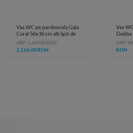
Vas WC pe pardoseala Gala
Vas WC
Coral 56x36 cm alb lipit de
Debba 
perete
cm cu 
PRP: 1,449.00 RON
PRP: 9
1,166.00 RON
RON