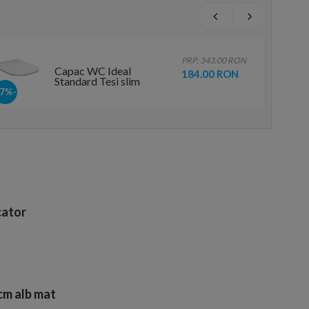
PRP: 343.00 RON
Capac WC Ideal
184.00 RON
Standard Tesi slim
-47%
ator
cm alb mat