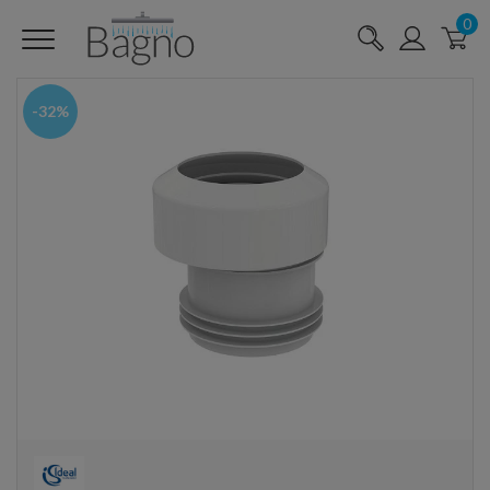
0
-32%