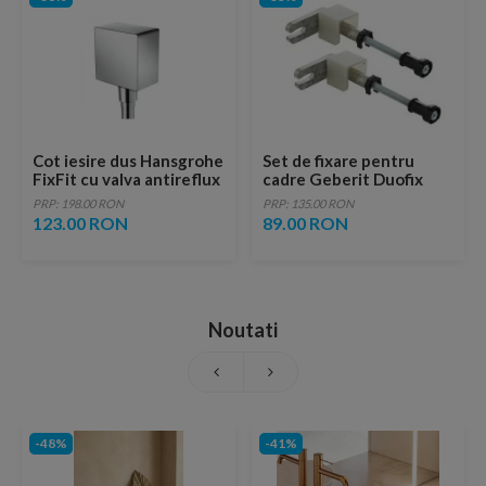
Cot iesire dus Hansgrohe
Set de fixare pentru
FixFit cu valva antireflux
cadre Geberit Duofix
PRP: 198.00 RON
PRP: 135.00 RON
123.00 RON
89.00 RON
Noutati
-48%
-41%