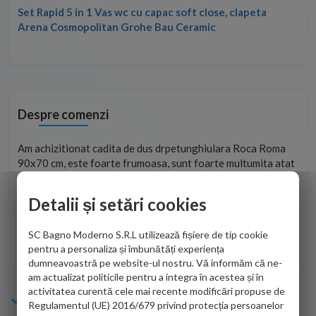
Set Rapid 5 in 1 Vas wc cu capac soft close, clapeta
Arena Cosmopolitan Grohe Bau Ceramic
Despre comenzi
t
Am achizitionat cadita de dus drpetunghiulara Roca Roma
Foa
90x70 cm, este foarte frumoasa, sunt foarte multumita atat
pe 
de personalul firmei dvs. cu care am colaborat in obtinerea
ace
infiormatiilor solicitate cat si de firma de curierat care a
Detalii și setări cookies
Cri
adus coletul in siguranta.Numai bine, va doresc!
SC Bagno Moderno S.R.L utilizează fișiere de tip cookie
Sofrone Viviana -
28.07.2026
pentru a personaliza și îmbunătăți experiența
dumneavoastră pe website-ul nostru. Vă informăm că ne-
am actualizat politicile pentru a integra în acestea și în
activitatea curentă cele mai recente modificări propuse de
Info Bagno
Regulamentul (UE) 2016/679 privind protecția persoanelor