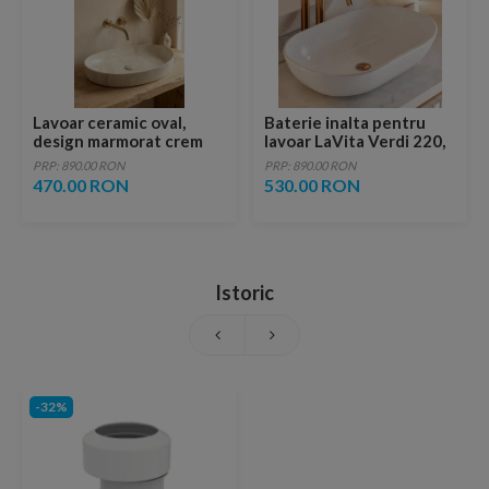
Lavoar ceramic oval,
Baterie inalta pentru
design marmorat crem
lavoar LaVita Verdi 220,
lucios cu vene aurii,
fara ventil, brushed
PRP: 890.00 RON
PRP: 890.00 RON
ventil inclus
copper
470.00 RON
530.00 RON
Istoric
-32%