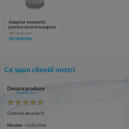
Adaptor excentric
pentru racord scurgere
wc Ideal Standard
PRP: 57.00 RON
13,5x13,5 cm
39.00 RON
Ce spun clientii nostri
Despre produse
Conform descrierii!
Con
Nicolae -
Nic
13.02.2026