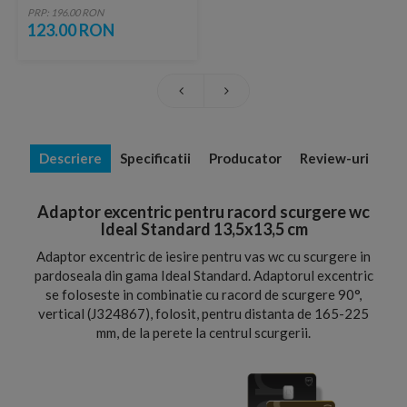
pentru Vas WC Connect
PRP: 196.00 RON
123.00 RON
Descriere
Specificatii
Producator
Review-uri
Adaptor excentric pentru racord scurgere wc
Ideal Standard 13,5x13,5 cm
Adaptor excentric de iesire pentru vas wc cu scurgere in
pardoseala din gama Ideal Standard. Adaptorul excentric
se foloseste in combinatie cu racord de scurgere 90°,
vertical (J324867), folosit, pentru distanta de 165-225
mm, de la perete la centrul scurgerii.