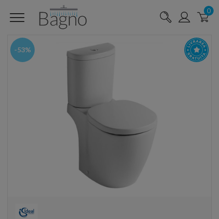
0
-53%