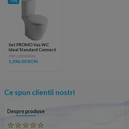
-53%
Set PROMO Vas WC
Ideal Standard Connect
cu rezervor ARC si capac
PRP: 2,290.00 RON
WC
1,096.00 RON
Ce spun clientii nostri
Despre produse