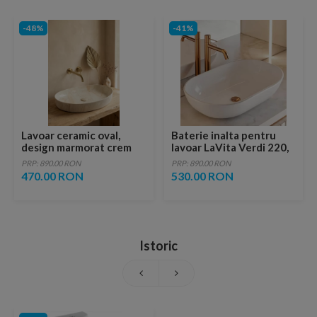
-48%
-41%
Lavoar ceramic oval,
Baterie inalta pentru
design marmorat crem
lavoar LaVita Verdi 220,
lucios cu vene aurii,
fara ventil, brushed
PRP: 890.00 RON
PRP: 890.00 RON
ventil inclus
copper
470.00 RON
530.00 RON
Istoric