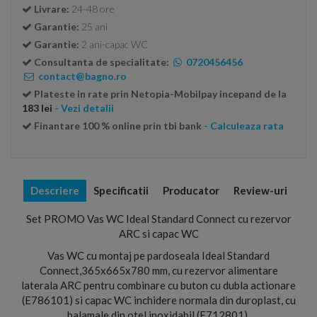
Livrare:
24-48 ore
Garantie:
25 ani
Garantie:
2 ani-capac WC
Consultanta de specialitate:
0720456456
contact@bagno.ro
Plateste in rate prin Netopia-Mobilpay incepand de la
183 lei
- Vezi detalii
Finantare 100 % online prin tbi bank
- Calculeaza rata
Descriere
Specificatii
Producator
Review-uri
Set PROMO Vas WC Ideal Standard Connect cu rezervor
ARC si capac WC
Vas WC cu montaj pe pardoseala Ideal Standard
Connect,365x665x780 mm, cu rezervor alimentare
laterala ARC pentru combinare cu buton cu dubla actionare
(E786101) si capac WC inchidere normala din duroplast, cu
balamale din otel inoxidabil (E712801).