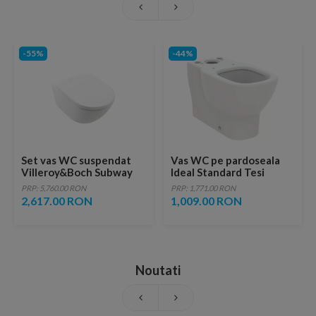
-55%
-44%
Set vas WC suspendat
Vas WC pe pardoseala
Villeroy&Boch Subway
Ideal Standard Tesi
3.0 CeramicPlus
AquaBlade 66x36 cm alb
PRP: 5,760.00 RON
PRP: 1,771.00 RON
TwistFlush alb cu capac
mat
2,617.00 RON
1,009.00 RON
softclose
Noutati