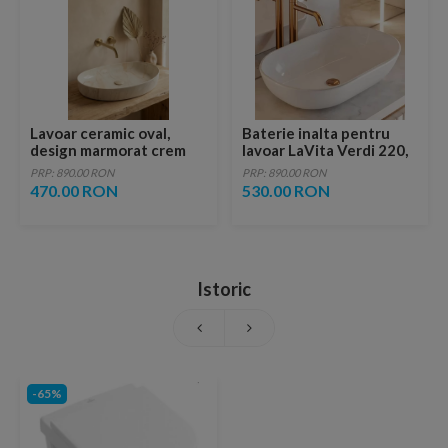
Lavoar ceramic oval,
Baterie inalta pentru
design marmorat crem
lavoar LaVita Verdi 220,
lucios cu vene aurii,
fara ventil, brushed
PRP: 890.00 RON
PRP: 890.00 RON
ventil inclus
copper
470.00 RON
530.00 RON
Istoric
-65%