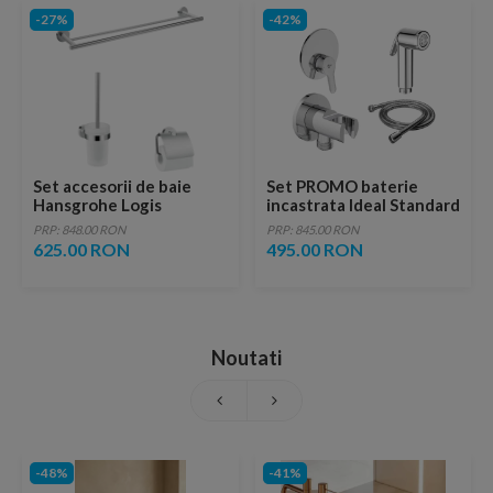
-27%
-42%
Set accesorii de baie
Set PROMO baterie
Hansgrohe Logis
incastrata Ideal Standard
Universal 3in1
Alpha cu set de dus
PRP: 848.00 RON
PRP: 845.00 RON
igienic crom lucios
625.00 RON
495.00 RON
Noutati
-48%
-41%