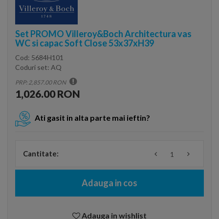
Set PROMO Villeroy&Boch Architectura vas
WC si capac Soft Close 53x37xH39
Cod:
5684H101
Coduri set:
AQ
PRP: 2,857.00 RON
1,026.00 RON
Ati gasit in alta parte mai ieftin?
Cantitate:
Adauga in cos
Adauga in wishlist