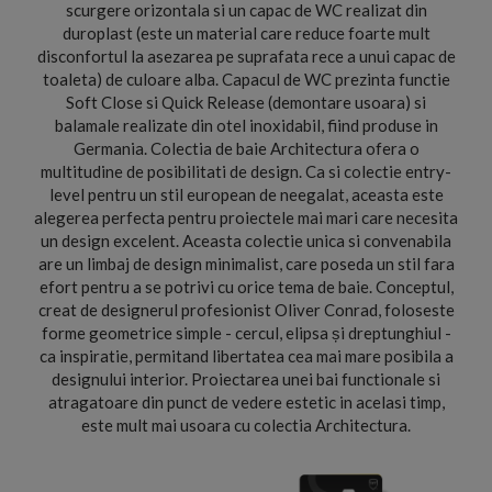
scurgere orizontala si un capac de WC realizat din
duroplast (este un material care reduce foarte mult
disconfortul la asezarea pe suprafata rece a unui capac de
toaleta) de culoare alba. Capacul de WC prezinta functie
Soft Close si Quick Release (demontare usoara) si
balamale realizate din otel inoxidabil, fiind produse in
Germania. Colectia de baie Architectura ofera o
multitudine de posibilitati de design. Ca si colectie entry-
level pentru un stil european de neegalat, aceasta este
alegerea perfecta pentru proiectele mai mari care necesita
un design excelent. Aceasta colectie unica si convenabila
are un limbaj de design minimalist, care poseda un stil fara
efort pentru a se potrivi cu orice tema de baie. Conceptul,
creat de designerul profesionist Oliver Conrad, foloseste
forme geometrice simple - cercul, elipsa și dreptunghiul -
ca inspiratie, permitand libertatea cea mai mare posibila a
designului interior. Proiectarea unei bai functionale si
atragatoare din punct de vedere estetic in acelasi timp,
este mult mai usoara cu colectia Architectura.