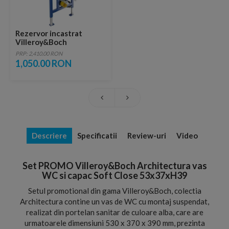
Rezervor incastrat
Villeroy&Boch
ViConnect
PRP: 2,410.00 RON
52,5x13,5xH112 cm
1,050.00 RON
Descriere
Specificatii
Review-uri
Video
Set PROMO Villeroy&Boch Architectura vas
WC si capac Soft Close 53x37xH39
Setul promotional din gama Villeroy&Boch, colectia
Architectura contine un vas de WC cu montaj suspendat,
realizat din portelan sanitar de culoare alba, care are
urmatoarele dimensiuni 530 x 370 x 390 mm, prezinta