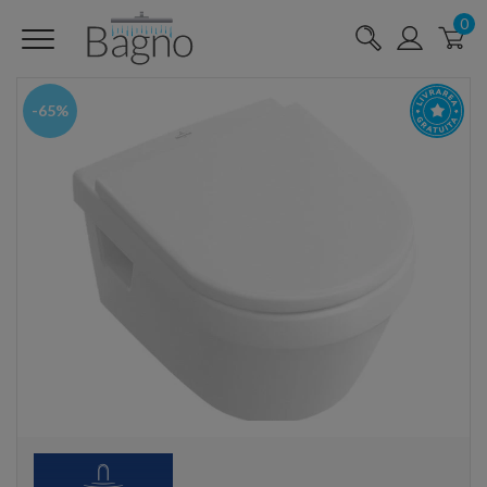
0
-65%