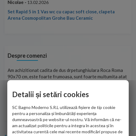
Nicolae -
Nic
13.02.2026
Set Rapid 5 in 1 Vas wc cu capac soft close, clapeta
Arena Cosmopolitan Grohe Bau Ceramic
Despre comenzi
t
Am achizitionat cadita de dus drpetunghiulara Roca Roma
Foa
90x70 cm, este foarte frumoasa, sunt foarte multumita atat
pe 
de personalul firmei dvs. cu care am colaborat in obtinerea
ace
infiormatiilor solicitate cat si de firma de curierat care a
Detalii și setări cookies
Cri
adus coletul in siguranta.Numai bine, va doresc!
SC Bagno Moderno S.R.L utilizează fișiere de tip cookie
Sofrone Viviana -
28.07.2026
pentru a personaliza și îmbunătăți experiența
dumneavoastră pe website-ul nostru. Vă informăm că ne-
am actualizat politicile pentru a integra în acestea și în
activitatea curentă cele mai recente modificări propuse de
Info Bagno