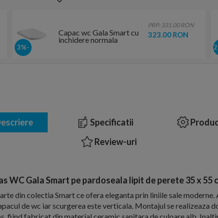
PRP: 331.00 RON
Capac wc Gala Smart cu
323.00 RON
inchidere normala
-3%
escriere
Specificatii
Produc
Review-uri
as WC Gala Smart pe pardoseala lipit de perete 35 x 55 
arte din colectia Smart ce ofera eleganta prin liniile sale moderne.
capacul de wc iar scurgerea este verticala. Montajul se realizeaza d
ios, fiind fabricat din material ceramic sanitara de culoare alb. Ina