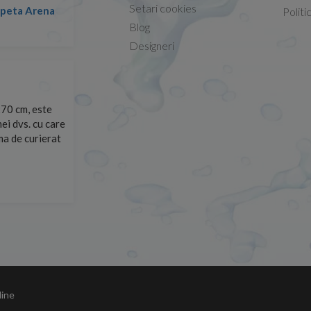
Setari cookies
lapeta Arena
Nicolae -
Politi
13.02.2026
Blog
Designeri
70 cm, este
Foarte prompți, am cerut detalii despre produs care nu
ei dvs. cu care
primit imediat. După ce am plasat comanda, aceasta a 
rma de curierat
Mulțumesc!
Cristina Opre -
10.07.2026
line