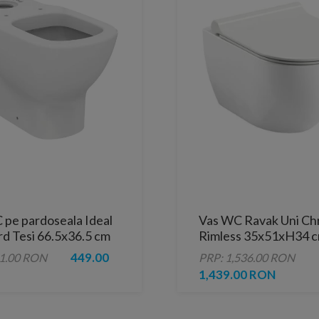
 pe pardoseala Ideal
Vas WC Ravak Uni C
rd Tesi 66.5x36.5 cm
Rimless 35x51xH34 
os
449.00
91.00 RON
PRP: 1,536.00 RON
1,439.00 RON