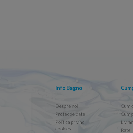
Info Bagno
Cump
Despre noi
Cum 
Protectie date
Cum p
Politica privind
Livra
Conform descrierii!
cookies
Rate