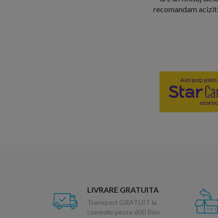
recomandam acizitio
LIVRARE GRATUITA
Transport GRATUIT la
comezile peste 600 Ron