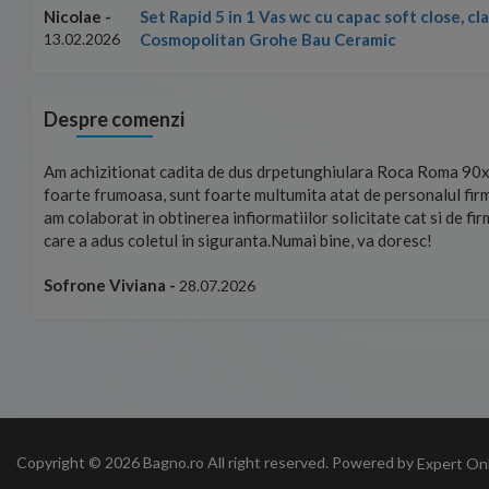
Set Rapid 5 in 1 Vas wc cu capac soft close, c
Nicolae -
Cosmopolitan Grohe Bau Ceramic
13.02.2026
Despre comenzi
mand!
Am achizitionat cadita de dus drpetunghiulara Roca Roma 90x
foarte frumoasa, sunt foarte multumita atat de personalul firm
am colaborat in obtinerea infiormatiilor solicitate cat si de fi
care a adus coletul in siguranta.Numai bine, va doresc!
Sofrone Viviana -
28.07.2026
Copyright © 2026 Bagno.ro All right reserved. Powered by
Expert On