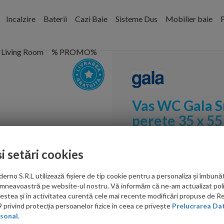
Incalzire
Baterii
Cazi Baie
Sisteme Dus
Mobilier baie
P
Living Room
% PROMO%
Vas WC Gala Sm
perete 35 x 5
Cod:
2514001
și setări cookies
PRP: 1,227.00 RON
no S.R.L utilizează fișiere de tip cookie pentru a personaliza și îmbunăt
987.00 RON
mneavoastră pe website-ul nostru. Vă informăm că ne-am actualizat poli
acestea și în activitatea curentă cele mai recente modificări propuse de 
Ati gasit in alta p
privind protecția persoanelor fizice în ceea ce privește
Prelucrarea Dat
sonal.