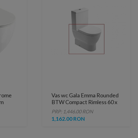
hrome
Vas wc Gala Emma Rounded
cm
BTW Compact Rimless 60 x
36 cm
PRP: 1,446.00 RON
1,162.00 RON