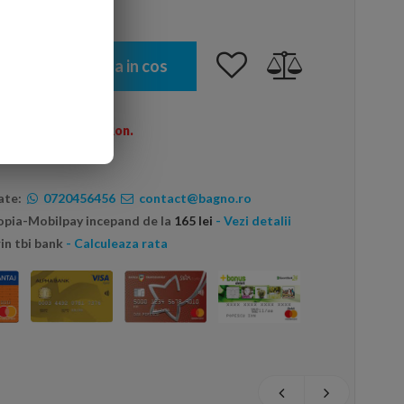
Adauga in cos
omenzi peste 600 Ron.
ate:
0720456456
contact@bagno.ro
topia-Mobilpay incepand de la
165 lei
- Vezi detalii
in tbi bank
- Calculeaza rata