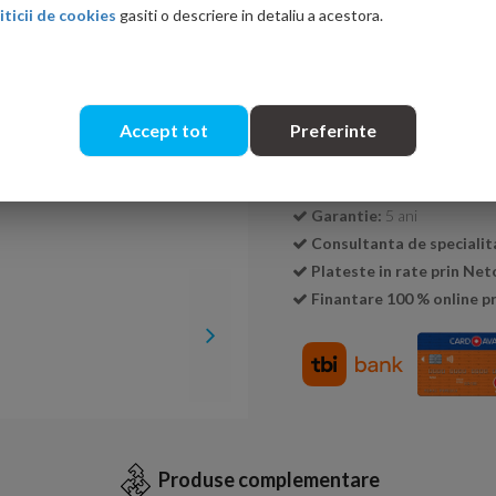
iticii de cookies
gasiti o descriere in detaliu a acestora.
Cantitate:
Accept tot
Preferinte
Transport GRATUIT la c
Livrare:
24-48 ore
Garantie:
5 ani
Consultanta de specialit
Plateste in rate prin Ne
Finantare 100 % online pr
Produse complementare