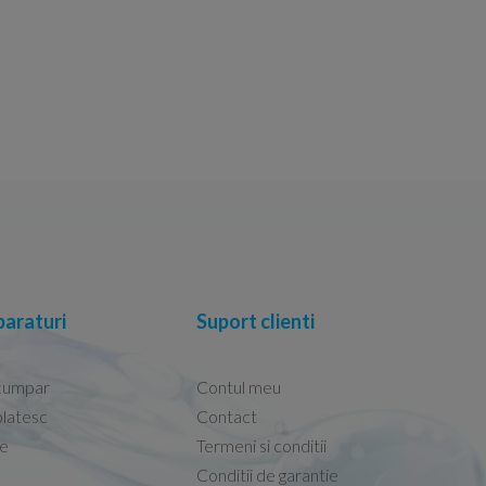
araturi
Suport clienti
cumpar
Contul meu
latesc
Contact
re
Termeni si conditii
Capacele Grohe sunt de bună calitate și se i
Conditii de garantie