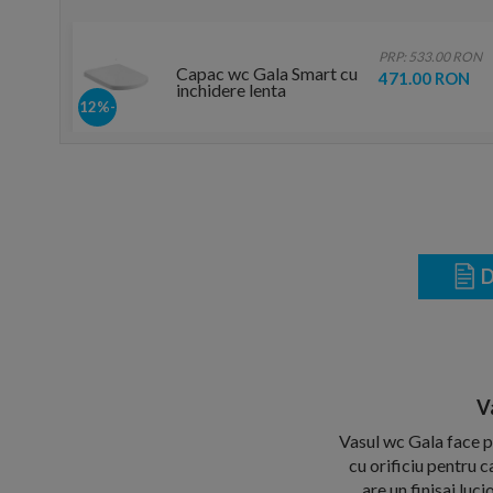
PRP: 533.00 RON
Capac wc Gala Smart cu
471.00 RON
inchidere lenta
-12%
D
V
Vasul wc Gala face p
cu orificiu pentru 
are un finisaj luc