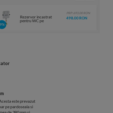
PRP: 693.00 RON
Rezervor incastrat
498.00 RON
pentru WC pe
pardoseala Geberit
-29%
Delta UP100, 12 cm
grosime
ator
cm
 Acesta este prevazut
oar pe pardoseala si
ltimea de 380 mm si