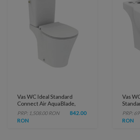
Vas WC Ideal Standard
Vas WC
Connect Air AquaBlade,
Standa
evacuare laterala 66 x 36 cm
alb luci
842.00
PRP: 1,508.00 RON
PRP: 6
RON
RON