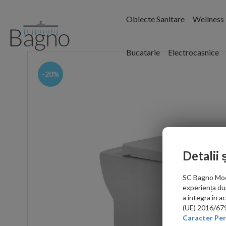
Obiecte Sanitare
Wellness
Bucatarie
Electrocasnice
-20%
Detalii 
SC Bagno Moder
experiența du
a integra în 
(UE) 2016/679 
Caracter Per