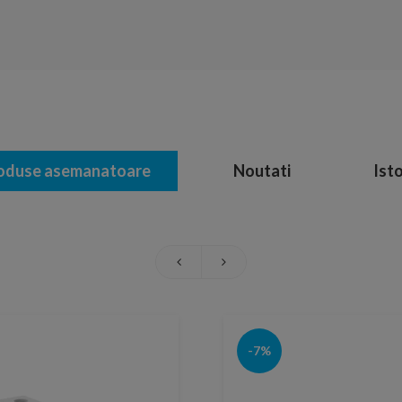
oduse asemanatoare
Noutati
Isto
-7%