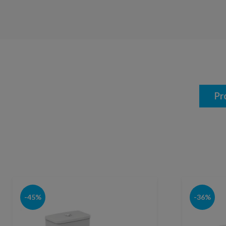
Pr
-45%
-36%