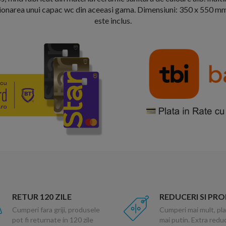
narea unui capac wc din aceeasi gama. Dimensiuni: 350 x 550 mm s
este inclus.
RETUR 120 ZILE
REDUCERI SI PR
Cumperi fara griji, produsele
Cumperi mai mult, pla
pot fi returnate in 120 zile
mai putin. Extra red