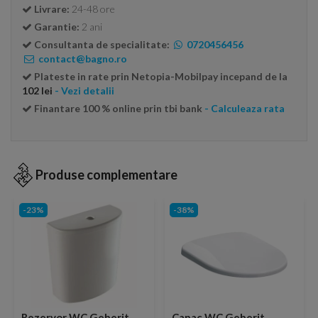
Livrare:
24-48 ore
Garantie:
2 ani
Consultanta de specialitate:
0720456456
contact@bagno.ro
Plateste in rate prin Netopia-Mobilpay incepand de la
102 lei
- Vezi detalii
Finantare 100 % online prin tbi bank
- Calculeaza rata
Produse complementare
-23%
-38%
Rezervor WC Geberit
Capac WC Geberit