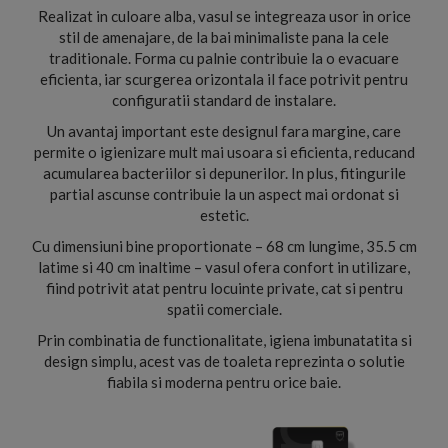
Realizat in culoare alba, vasul se integreaza usor in orice
stil de amenajare, de la bai minimaliste pana la cele
traditionale. Forma cu palnie contribuie la o evacuare
eficienta, iar scurgerea orizontala il face potrivit pentru
configuratii standard de instalare.
Un avantaj important este designul fara margine, care
permite o igienizare mult mai usoara si eficienta, reducand
acumularea bacteriilor si depunerilor. In plus, fitingurile
partial ascunse contribuie la un aspect mai ordonat si
estetic.
Cu dimensiuni bine proportionate – 68 cm lungime, 35.5 cm
latime si 40 cm inaltime – vasul ofera confort in utilizare,
fiind potrivit atat pentru locuinte private, cat si pentru
spatii comerciale.
Prin combinatia de functionalitate, igiena imbunatatita si
design simplu, acest vas de toaleta reprezinta o solutie
fiabila si moderna pentru orice baie.