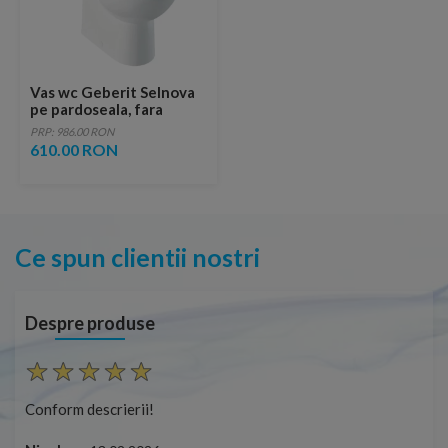
Vas wc Geberit Selnova
pe pardoseala, fara
margine, alb
PRP: 986.00 RON
610.00 RON
Ce spun clientii nostri
Despre produse
Conform descrierii!
Con