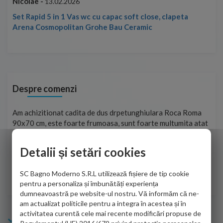
Nicolae -
Nic
13.02.2026
Set Rapid 5 in 1 Vas wc cu capac soft close, clapeta
Arena Cosmopolitan Grohe Bau Ceramic
Despre comenzi
t
Am achizitionat cadita de dus drpetunghiulara Roca Roma
Foa
90x70 cm, este foarte frumoasa, sunt foarte multumita atat
pe 
de personalul firmei dvs. cu care am colaborat in obtinerea
ace
infiormatiilor solicitate cat si de firma de curierat care a
Detalii și setări cookies
Cri
adus coletul in siguranta.Numai bine, va doresc!
SC Bagno Moderno S.R.L utilizează fișiere de tip cookie
Sofrone Viviana -
28.07.2026
pentru a personaliza și îmbunătăți experiența
dumneavoastră pe website-ul nostru. Vă informăm că ne-
am actualizat politicile pentru a integra în acestea și în
activitatea curentă cele mai recente modificări propuse de
Info Bagno