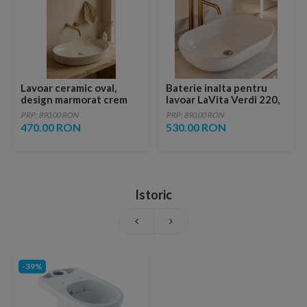
Lavoar ceramic oval,
Baterie inalta pentru
design marmorat crem
lavoar LaVita Verdi 220,
lucios cu vene aurii,
fara ventil, brushed
PRP: 890.00 RON
PRP: 890.00 RON
ventil inclus
copper
470.00 RON
530.00 RON
Istoric
-39%