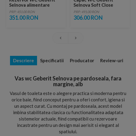
Selnova alimentare
Selnova Soft Close
laterala 34x16xH36 cm
PRP: 451.00 RON
PRP: 491.00 RON
351.00 RON
306.00 RON
Descriere
Specificatii
Producator
Review-uri
Vas wc Geberit Selnova pe pardoseala, fara
margine, alb
Vasul de toaleta este o alegere practica si moderna pentru
orice baie, fiind conceput pentru a oferi confort, igiena si
un aspect curat. Cu montaj pe pardoseala, acest model
imbina stabilitatea clasica cu functionalitatea adaptata
sistemelor actuale, fiind compatibil cu rezervoare
incastrate pentru un design mai aerisit si elegant al
spatiului.