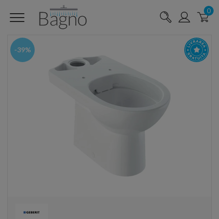
0
-39%