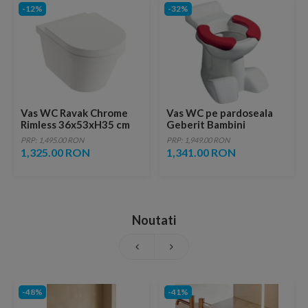
-12%
-32%
Vas WC Ravak Chrome
Vas WC pe pardoseala
Rimless 36x53xH35 cm
Geberit Bambini
50x35xH34 cm
PRP: 1,495.00 RON
PRP: 1,949.00 RON
1,325.00 RON
1,341.00 RON
Noutati
-48%
-41%