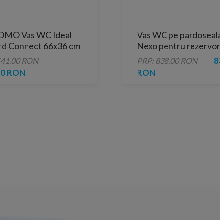
OMO Vas WC Ideal
Vas WC pe pardoseal
rd Connect 66x36 cm
Nexo pentru rezervor
rvor si capac
ingropat
8
541.00 RON
PRP: 838.00 RON
re lenta
00 RON
RON