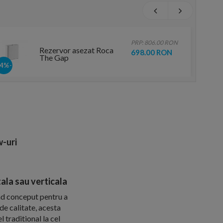
PRP: 806.00 RON
Rezervor asezat Roca
698.00 RON
The Gap
-14%
-uri
la sau verticala
nd conceput pentru a
 de calitate, acesta
l traditional la cel