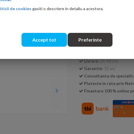
iticii de cookies
gasiti o descriere in detaliu a acestora.
Cantitate:
Accept tot
Preferinte
Transport GRATUIT la c
Livrare:
24-48 ore
Garantie:
10 ani
Consultanta de specialit
Plateste in rate prin Ne
Finantare 100 % online pr