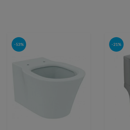
-53%
-21%