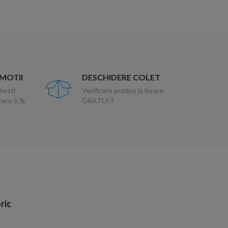
OMOTII
DESCHIDERE COLET
testi
Verificare produs la livrare
ucere 5 %
GRATUIT
ric