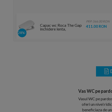
PRP: 566.00 RON
Capac wc Roca The Gap
411.00 RON
inchidere lenta,
balamale metalice
-28%
D
Vas WC pe pardo
Vasul WC pe pardose
oferi un nivel ridi
beneficiaza de un f