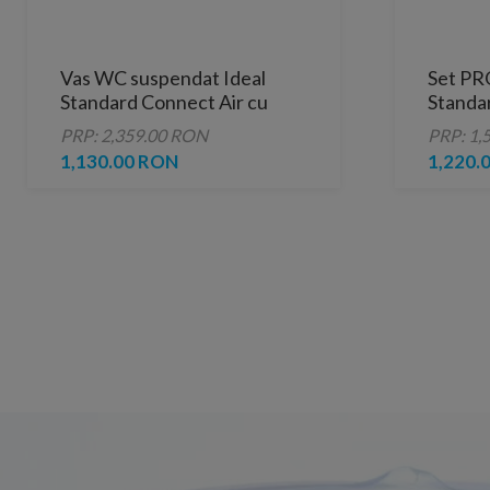
Vas WC suspendat Ideal
Set PR
Standard Connect Air cu
Standa
AquaBlade 36 x 54 x H 35 cm
cu reze
PRP: 2,359.00 RON
PRP: 1,
inchide
1,130.00 RON
1,220.