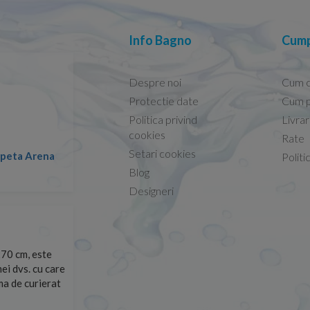
Info Bagno
Cump
Despre noi
Cum 
Protectie date
Cum p
Politica privind
Livra
Conform descrierii!
cookies
Rate
Setari cookies
lapeta Arena
Nicolae -
Politi
13.02.2026
Blog
Designeri
70 cm, este
Foarte prompți, am cerut detalii despre produs care nu
ei dvs. cu care
primit imediat. După ce am plasat comanda, aceasta a 
rma de curierat
Mulțumesc!