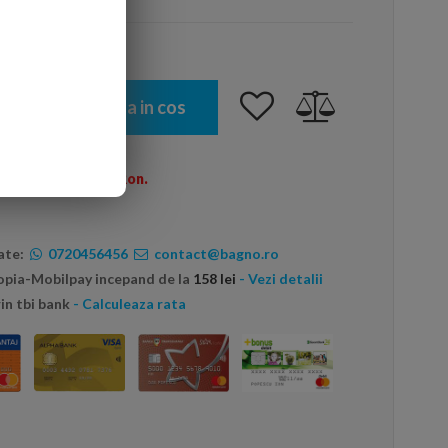
Adauga in cos
omenzi peste 600 Ron.
ate:
0720456456
contact@bagno.ro
topia-Mobilpay incepand de la
158 lei
- Vezi detalii
in tbi bank
- Calculeaza rata