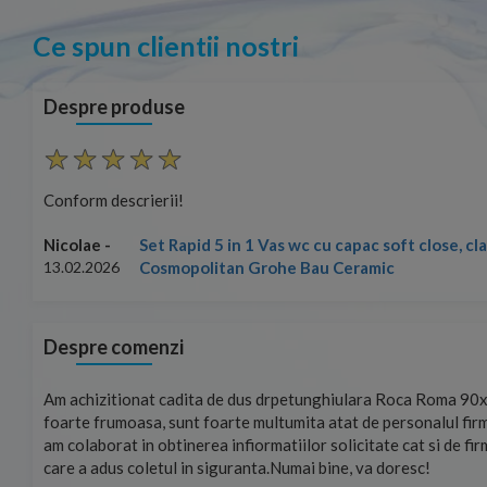
Ce spun clientii nostri
Despre produse
Conform descrierii!
Set Rapid 5 in 1 Vas wc cu capac soft close, c
Nicolae -
Cosmopolitan Grohe Bau Ceramic
13.02.2026
Despre comenzi
mand!
Am achizitionat cadita de dus drpetunghiulara Roca Roma 90x
foarte frumoasa, sunt foarte multumita atat de personalul firm
am colaborat in obtinerea infiormatiilor solicitate cat si de fi
care a adus coletul in siguranta.Numai bine, va doresc!