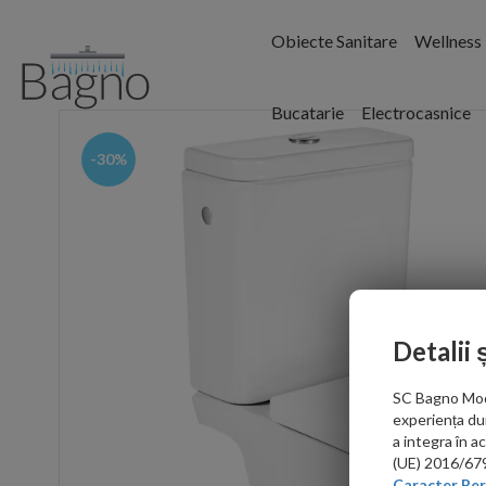
Obiecte Sanitare
Wellness
Bucatarie
Electrocasnice
-30%
Detalii 
SC Bagno Moder
experiența du
a integra în 
(UE) 2016/679 
Caracter Per