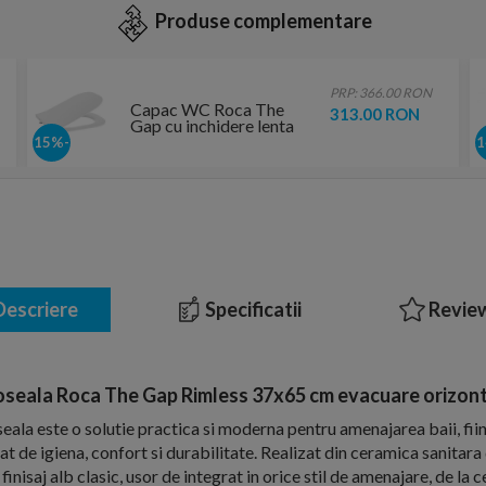
Produse complementare
PRP: 366.00 RON
Capac WC Roca The
313.00 RON
Gap cu inchidere lenta
-15%
escriere
Specificatii
Review
seala Roca The Gap Rimless 37x65 cm evacuare orizonta
ala este o solutie practica si moderna pentru amenajarea baii, fii
cat de igiena, confort si durabilitate. Realizat din ceramica sanitara
inisaj alb clasic, usor de integrat in orice stil de amenajare, de la ce