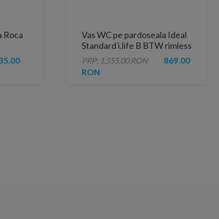
a Roca
Vas WC pe pardoseala Ideal
Standard i.life B BTW rimless
gri lucios
35.00
869.00
PRP: 1,555.00 RON
RON