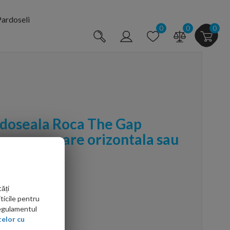
ardoseli
0
0
0
doseala Roca The Gap
 cm evacuare orizontala sau
ăți
ticile pentru
Regulamentul
elor cu
arte mai ieftin?