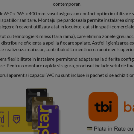
contemporan.
e 650 x 365 x 400 mm, vasul asigura un confort optim in utilizare 
i spatiilor sanitare. Montajul pe pardoseala permite instalarea simpla
alegere frecvent utilizata atat in locuinte, cat si in spatii comerciale
t cu tehnologie Rimless (fara rama), care elimina zonele greu acce
 distribuire eficienta a apei la fiecare spalare. Astfel, igienizarea es
se realizeaza mai usor, contribuind la mentinerea unui nivel superior
a flexibilitate in instalare, permitand adaptarea la diferite config
re. Pentru o montare rapida si sigura, produsul include setul de fix
rul aparent si capacul WC nu sunt incluse in pachet si se achizitio