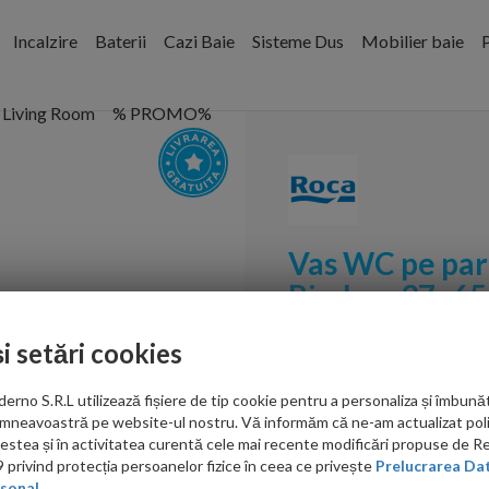
Incalzire
Baterii
Cazi Baie
Sisteme Dus
Mobilier baie
P
Living Room
% PROMO%
Vas WC pe par
Rimless 37x65
verticala
și setări cookies
Cod:
A342479000
no S.R.L utilizează fișiere de tip cookie pentru a personaliza și îmbunăt
PRP: 1,345.00 RON
mneavoastră pe website-ul nostru. Vă informăm că ne-am actualizat poli
950.00 RON
acestea și în activitatea curentă cele mai recente modificări propuse de 
privind protecția persoanelor fizice în ceea ce privește
Prelucrarea Dat
Ati gasit in alta p
sonal.