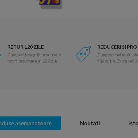
RETUR 120 ZILE
REDUCERI SI PR
Cumperi fara griji, produsele
Cumperi mai mult, pla
pot fi returnate in 120 zile
mai putin. Extra red
oduse asemanatoare
Noutati
Isto