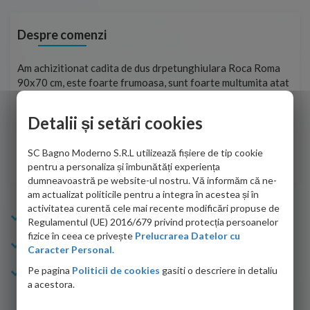
Despre comenzi
t
Am achizitionat cadita de dus drpetunghiulara Roca Roma
Foa
90x70 cm, este foarte frumoasa, sunt foarte multumita atat
pe 
de personalul firmei dvs. cu care am colaborat in obtinerea
ace
infiormatiilor solicitate cat si de firma de curierat care a
Detalii și setări cookies
Cri
adus coletul in siguranta.Numai bine, va doresc!
SC Bagno Moderno S.R.L utilizează fișiere de tip cookie
Sofrone Viviana -
28.07.2026
pentru a personaliza și îmbunătăți experiența
dumneavoastră pe website-ul nostru. Vă informăm că ne-
am actualizat politicile pentru a integra în acestea și în
activitatea curentă cele mai recente modificări propuse de
Info Bagno
Regulamentul (UE) 2016/679 privind protecția persoanelor
fizice în ceea ce privește
Prelucrarea Datelor cu
Cumparaturi
Caracter Personal.
Pe pagina
Politicii de cookies
gasiti o descriere in detaliu
Suport clienti
a acestora.