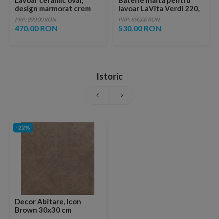
Lavoar ceramic oval,
Baterie inalta pentru
design marmorat crem
lavoar LaVita Verdi 220,
lucios cu vene aurii,
fara ventil, brushed
PRP: 890.00 RON
PRP: 890.00 RON
ventil inclus
copper
470.00 RON
530.00 RON
Istoric
-22%
Decor Abitare, Icon
Brown 30x30 cm