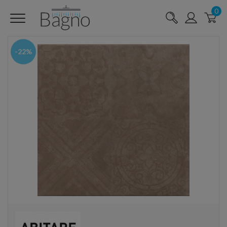
0
-22%