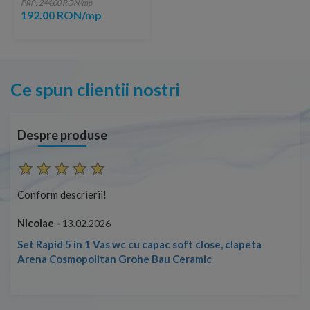
PRP: 244.00 RON/mp
192.00 RON/mp
Ce spun clientii nostri
Despre produse
Conform descrierii!
Con
Nicolae -
Nic
13.02.2026
Set Rapid 5 in 1 Vas wc cu capac soft close, clapeta
Arena Cosmopolitan Grohe Bau Ceramic