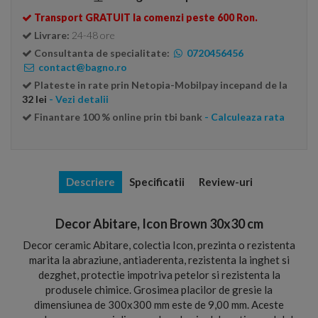
Transport GRATUIT la comenzi peste 600 Ron.
Livrare:
24-48 ore
Consultanta de specialitate:
0720456456
contact@bagno.ro
Plateste in rate prin Netopia-Mobilpay incepand de la
32 lei
- Vezi detalii
Finantare 100 % online prin tbi bank
- Calculeaza rata
Descriere
Specificatii
Review-uri
Decor Abitare, Icon Brown 30x30 cm
Decor ceramic Abitare, colectia Icon, prezinta o rezistenta
marita la abraziune, antiaderenta, rezistenta la inghet si
dezghet, protectie impotriva petelor si rezistenta la
produsele chimice. Grosimea placilor de gresie la
dimensiunea de 300x300 mm este de 9,00 mm. Aceste