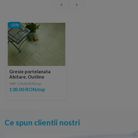
-22%
Gresie portelanata
Abitare, Outline
Quarzite 40,4x20 cm
PRP: 176.00 RON/mp
138.00 RON/mp
Ce spun clientii nostri