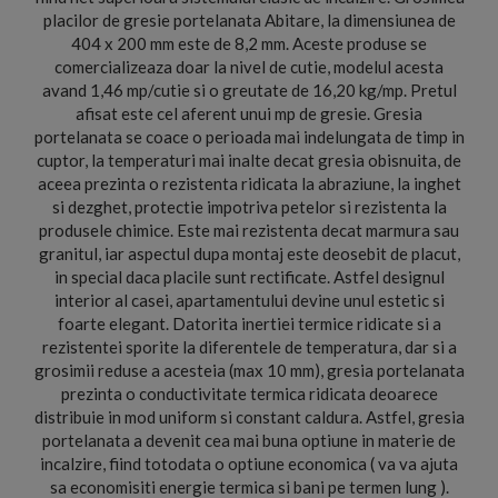
placilor de gresie portelanata Abitare, la dimensiunea de
404 x 200 mm este de 8,2 mm. Aceste produse se
comercializeaza doar la nivel de cutie, modelul acesta
avand 1,46 mp/cutie si o greutate de 16,20 kg/mp. Pretul
afisat este cel aferent unui mp de gresie. Gresia
portelanata se coace o perioada mai indelungata de timp in
cuptor, la temperaturi mai inalte decat gresia obisnuita, de
aceea prezinta o rezistenta ridicata la abraziune, la inghet
si dezghet, protectie impotriva petelor si rezistenta la
produsele chimice. Este mai rezistenta decat marmura sau
granitul, iar aspectul dupa montaj este deosebit de placut,
in special daca placile sunt rectificate. Astfel designul
interior al casei, apartamentului devine unul estetic si
foarte elegant. Datorita inertiei termice ridicate si a
rezistentei sporite la diferentele de temperatura, dar si a
grosimii reduse a acesteia (max 10 mm), gresia portelanata
prezinta o conductivitate termica ridicata deoarece
distribuie in mod uniform si constant caldura. Astfel, gresia
portelanata a devenit cea mai buna optiune in materie de
incalzire, fiind totodata o optiune economica ( va va ajuta
sa economisiti energie termica si bani pe termen lung ).