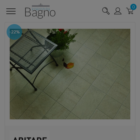
0
-22%