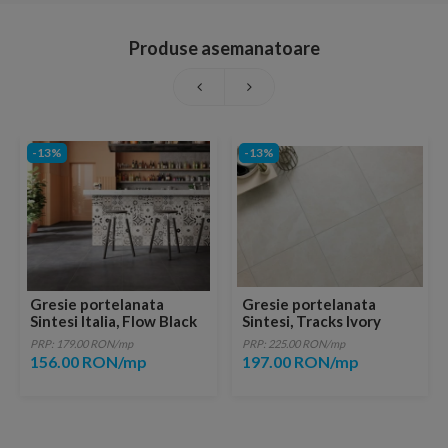
Produse asemanatoare
-13%
-13%
Gresie portelanata
Gresie portelanata
Sintesi Italia, Flow Black
Sintesi, Tracks Ivory
45x45 cm
60,4x60,4 cm
PRP: 179.00 RON/mp
PRP: 225.00 RON/mp
156.00 RON/mp
197.00 RON/mp