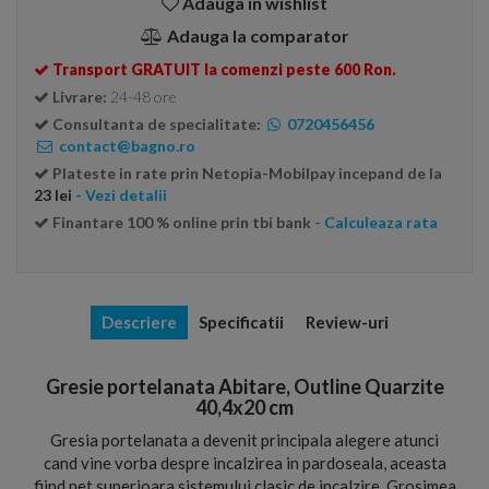
Adauga in wishlist
Adauga la comparator
Transport GRATUIT la comenzi peste 600 Ron.
Livrare:
24-48 ore
Consultanta de specialitate:
0720456456
contact@bagno.ro
Plateste in rate prin Netopia-Mobilpay incepand de la
23 lei
- Vezi detalii
Finantare 100 % online prin tbi bank
- Calculeaza rata
Descriere
Specificatii
Review-uri
Gresie portelanata Abitare, Outline Quarzite
40,4x20 cm
Gresia portelanata a devenit principala alegere atunci
cand vine vorba despre incalzirea in pardoseala, aceasta
fiind net superioara sistemului clasic de incalzire. Grosimea