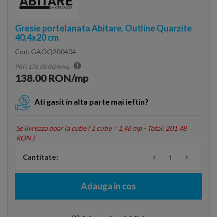
Gresie portelanata Abitare, Outline Quarzite
40,4x20 cm
Cod:
GAOQ200404
PRP: 176.00 RON/mp
138.00 RON/mp
Ati gasit in alta parte mai ieftin?
Se livreaza doar la cutie (
1 cutie = 1.46 mp - Total: 201.48
RON
)
Cantitate:
Adauga in cos