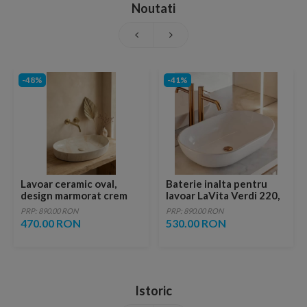
Noutati
-48%
-41%
Lavoar ceramic oval,
Baterie inalta pentru
design marmorat crem
lavoar LaVita Verdi 220,
lucios cu vene aurii,
fara ventil, brushed
PRP: 890.00 RON
PRP: 890.00 RON
ventil inclus
copper
470.00 RON
530.00 RON
Istoric