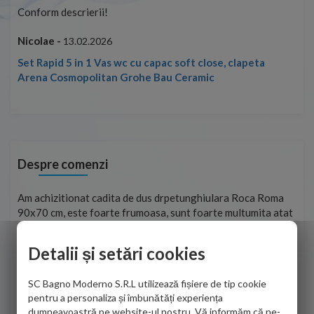
Conform descrierii!
Con
Nicolae -
Nic
13.02.2026
Set Rapid 5 in 1 Vas wc cu capac soft close, clapeta
Arena Cosmopolitan Grohe Bau Ceramic
Despre comenzi
t
Am achizitionat cadita de dus drpetunghiulara Roca Roma
Foa
90x70 cm, este foarte frumoasa, sunt foarte multumita atat
pe 
de personalul firmei dvs. cu care am colaborat in obtinerea
ace
infiormatiilor solicitate cat si de firma de curierat care a
Detalii și setări cookies
Cri
adus coletul in siguranta.Numai bine, va doresc!
SC Bagno Moderno S.R.L utilizează fișiere de tip cookie
Sofrone Viviana -
28.07.2026
pentru a personaliza și îmbunătăți experiența
dumneavoastră pe website-ul nostru. Vă informăm că ne-