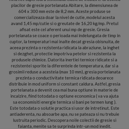
placilor de gresie portelanata Abitare, la dimensiunea de
604 x 300 mm este de 8,2 mm. Aceste produse se
comercializeaza doar la nivel de cutie, modelul acesta
avand 1,45 mp/cutie si o greutate de 16,20 kg/mp. Pretul
afisat este cel aferent unui mp de gresie. Gresia
portelanata se coace o perioada mai indelungata de timp in
cuptor, la temperaturi mai inalte decat gresia obisnuita, de
aceea prezinta o rezistenta ridicata la abraziune, la inghet
si dezghet, protectie impotriva petelor si rezistenta la
produsele chimice. Datorita inertiei termice ridicate si a
rezistentei sporite la diferentele de temperatura, dar si a
grosimii reduse a acesteia (max 10 mm), gresia portelanata
prezinta o conductivitate termica ridicata deoarece
distribuie in mod uniform si constant caldura. Astfel, gresia
portelanata a devenit cea mai buna optiune in materie de
incalzire, fiind totodata o optiune economica ( va va ajuta
sa economisiti energie termica si bani pe termen lung ).
Este totodata o solutie practica si usor de intretinut. Este
antiaderenta, nu absoarbe apa, nu se pateaza si nu trebuie
lustruita periodic. Descopera noile colectii de gresie si
faianta, menite sa te surprinda intr-un mod inedit.