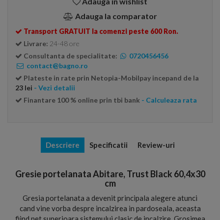
Adauga in wishlist
Adauga la comparator
Transport GRATUIT la comenzi peste 600 Ron.
Livrare:
24-48 ore
Consultanta de specialitate:
0720456456
contact@bagno.ro
Plateste in rate prin Netopia-Mobilpay incepand de la
23 lei
- Vezi detalii
Finantare 100 % online prin tbi bank
- Calculeaza rata
Descriere
Specificatii
Review-uri
Gresie portelanata Abitare, Trust Black 60,4x30
cm
Gresia portelanata a devenit principala alegere atunci
cand vine vorba despre incalzirea in pardoseala, aceasta
fiind net superioara sistemului clasic de incalzire. Grosimea