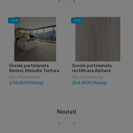
-13%
-22%
Gresie portelanata
Gresie portelanata
Sintesi, Melodie Tortora
rectificata Abitare
80,2x20,2 cm
Savage Grigio 121x20 cm
PRP: 199.00 RON/mp
PRP: 273.00 RON/mp
174.00 RON/mp
214.00 RON/mp
Noutati