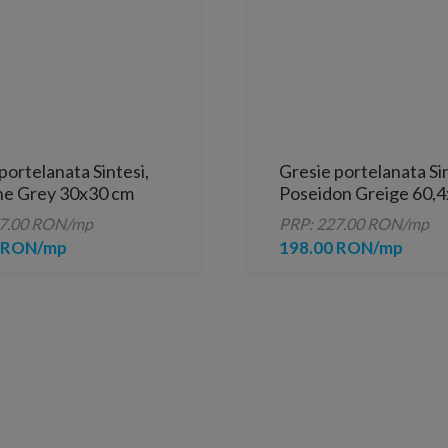
portelanata Sintesi,
Gresie portelanata Sin
e Grey 30x30 cm
Poseidon Greige 60,4
cm
77.00 RON/mp
PRP: 227.00 RON/mp
0 RON/mp
198.00 RON/mp