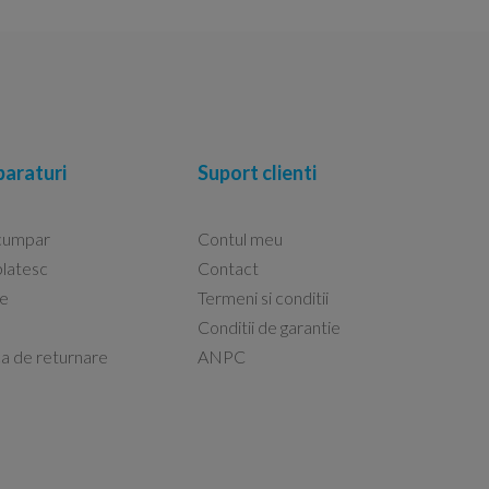
araturi
Suport clienti
cumpar
Contul meu
latesc
Contact
re
Termeni si conditii
Capacele Grohe sunt de bună calitate și se i
Conditii de garantie
Marius -
Capac WC Grohe Bau Cer
ca de returnare
ANPC
08.02.2026