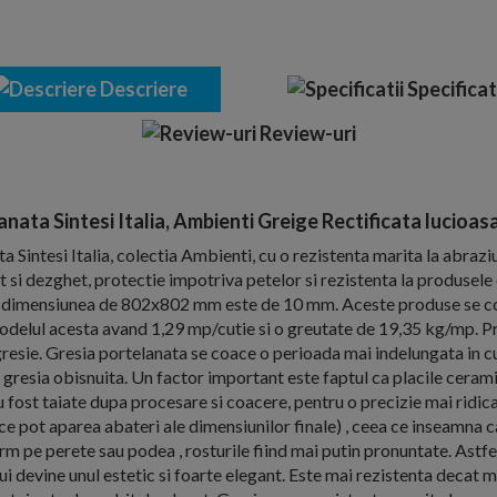
Descriere
Specificat
Review-uri
anata Sintesi Italia, Ambienti Greige Rectificata lucioas
a Sintesi Italia, colectia Ambienti, cu o rezistenta marita la abrazi
et si dezghet, protectie impotriva petelor si rezistenta la produsel
 la dimensiunea de 802x802 mm este de 10 mm. Aceste produse se c
 modelul acesta avand 1,29 mp/cutie si o greutate de 19,35 kg/mp. Pre
resie. Gresia portelanata se coace o perioada mai indelungata in c
 gresia obisnuita. Un factor important este faptul ca placile cerami
u fost taiate dupa procesare si coacere, pentru o precizie mai ridi
ce pot aparea abateri ale dimensiunilor finale) , ceea ce inseamna 
m pe perete sau podea , rosturile fiind mai putin pronuntate. Astfel
i devine unul estetic si foarte elegant. Este mai rezistenta decat 