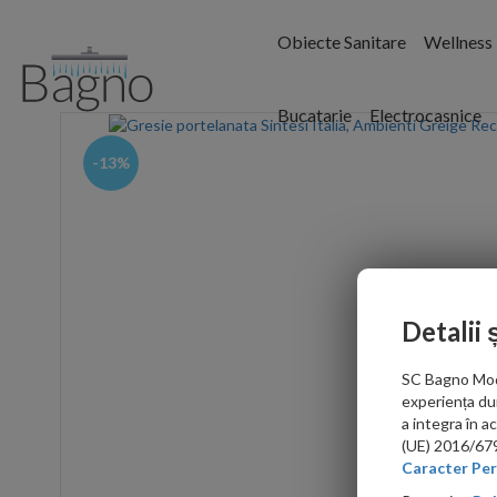
Obiecte Sanitare
Wellness
Bucatarie
Electrocasnice
-13%
Detalii 
SC Bagno Moder
experiența du
a integra în 
(UE) 2016/679 
Caracter Per