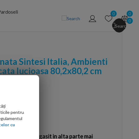
ardoseli
0
0
0
nata Sintesi Italia, Ambienti
cata lucioasa 80,2x80,2 cm
ăți
ticile pentru
Regulamentul
elor cu
Ati gasit in alta parte mai