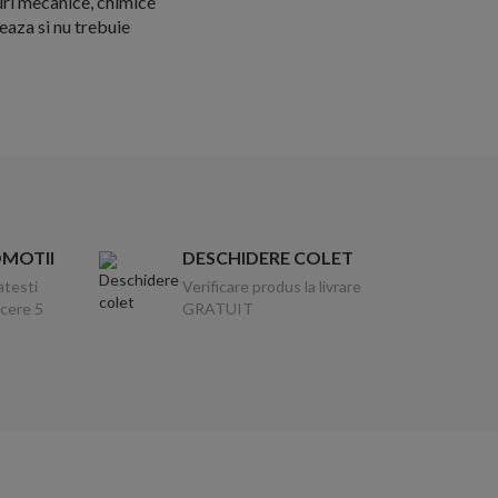
uri mecanice, chimice
eaza si nu trebuie
OMOTII
DESCHIDERE COLET
atesti
Verificare produs la livrare
ucere 5
GRATUIT