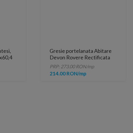
tesi,
Gresie portelanata Abitare
x60,4
Devon Rovere Rectificata
121x30
PRP: 273.00 RON/mp
214.00 RON/mp