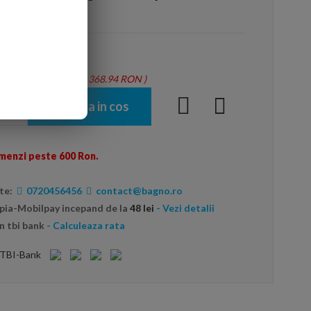
tie = 1.29 mp - Total: 368.94 RON
)
Adauga in cos
menzi peste 600 Ron.
te:
0720456456
contact@bagno.ro
opia-Mobilpay incepand de la
48 lei
- Vezi detalii
n tbi bank
- Calculeaza rata