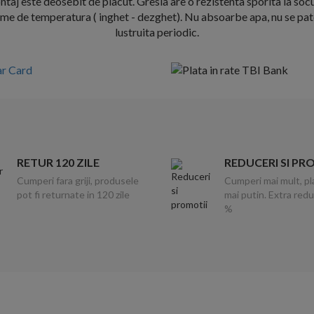
ntaj este deosebit de placut. Gresia are o rezistenta sporita la soc
treme de temperatura ( inghet - dezghet). Nu absoarbe apa, nu se pat
lustruita periodic.
RETUR 120 ZILE
REDUCERI SI PR
Cumperi fara griji, produsele
Cumperi mai mult, pl
pot fi returnate in 120 zile
mai putin. Extra red
%