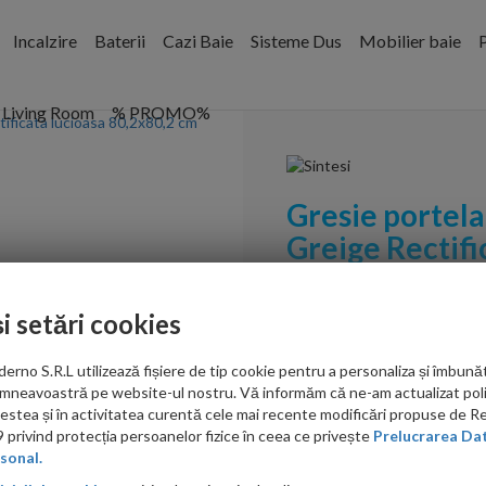
Incalzire
Baterii
Cazi Baie
Sisteme Dus
Mobilier baie
P
Living Room
% PROMO%
Gresie portela
Greige Rectifi
Cod:
AMGR802802
și setări cookies
PRP: 328.00 RON/mp
no S.R.L utilizează fișiere de tip cookie pentru a personaliza și îmbunăt
mneavoastră pe website-ul nostru. Vă informăm că ne-am actualizat poli
286.00
acestea și în activitatea curentă cele mai recente modificări propuse de 
RON/mp
privind protecția persoanelor fizice în ceea ce privește
Prelucrarea Dat
sonal.