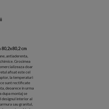
ii
a 80,2x80,2 cm
une, antiaderenta,
e chimice. Grosimea
omercializeaza doar
tul afisat este cel
uptor, la temperaturi
ce sunt rectificate
cata, deoarece in urma
ca dupa montaj se
 designul interior al
marmura sau granitul,