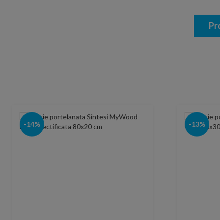
Pr
-14%
-13%