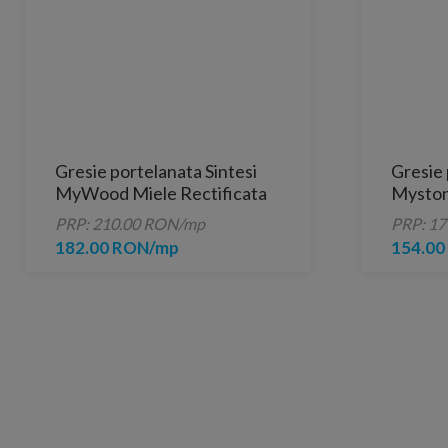
Gresie portelanata Sintesi
Gresie 
MyWood Miele Rectificata
Myston
80x20 cm
PRP: 210.00 RON/mp
PRP: 1
182.00 RON/mp
154.0