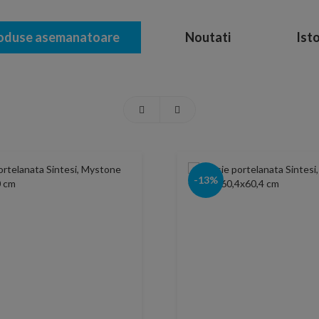
oduse asemanatoare
Noutati
Isto
-13%