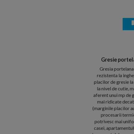
Gresie portel
Gresia portelanat
rezistenta la ingh
placilor de gresie
la nivel de cutie,
aferent unui mp de g
mai ridicate decat
(marginile placilor a
procesarii termi
potrivesc mai unifor
casei, apartamentulu