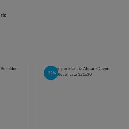
ric
-22%