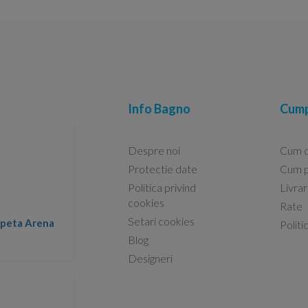
Info Bagno
Cump
Despre noi
Cum 
Protectie date
Cum p
Politica privind
Livra
Conform descrierii!
cookies
Rate
Setari cookies
lapeta Arena
Nicolae -
Politi
13.02.2026
Blog
Designeri