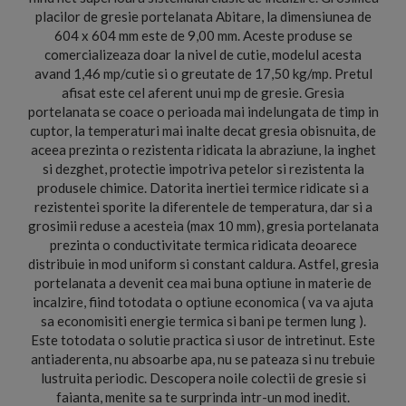
placilor de gresie portelanata Abitare, la dimensiunea de
604 x 604 mm este de 9,00 mm. Aceste produse se
comercializeaza doar la nivel de cutie, modelul acesta
avand 1,46 mp/cutie si o greutate de 17,50 kg/mp. Pretul
afisat este cel aferent unui mp de gresie. Gresia
portelanata se coace o perioada mai indelungata de timp in
cuptor, la temperaturi mai inalte decat gresia obisnuita, de
aceea prezinta o rezistenta ridicata la abraziune, la inghet
si dezghet, protectie impotriva petelor si rezistenta la
produsele chimice. Datorita inertiei termice ridicate si a
rezistentei sporite la diferentele de temperatura, dar si a
grosimii reduse a acesteia (max 10 mm), gresia portelanata
prezinta o conductivitate termica ridicata deoarece
distribuie in mod uniform si constant caldura. Astfel, gresia
portelanata a devenit cea mai buna optiune in materie de
incalzire, fiind totodata o optiune economica ( va va ajuta
sa economisiti energie termica si bani pe termen lung ).
Este totodata o solutie practica si usor de intretinut. Este
antiaderenta, nu absoarbe apa, nu se pateaza si nu trebuie
lustruita periodic. Descopera noile colectii de gresie si
faianta, menite sa te surprinda intr-un mod inedit.