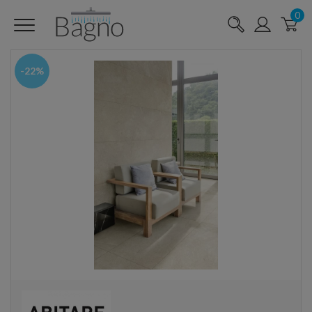
0
-22%