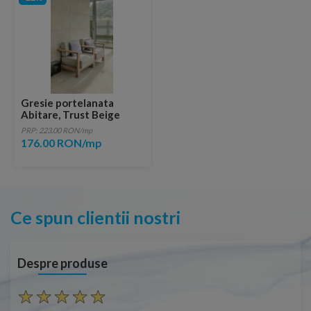
Gresie portelanata
Abitare, Trust Beige
60,4x60,4 cm
PRP: 223.00 RON/mp
176.00 RON/mp
Ce spun clientii nostri
Despre produse