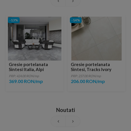
-13%
-14%
Gresie portelanata
Gresie portelanata
Sintesi Italia, Alpi
Sintesi, Tracks Ivory
Muretto Beige 60x20 cm
rectificata 60x20 cm
PRP: 424.00 RON/mp
PRP: 237.00 RON/mp
369.00 RON/mp
206.00 RON/mp
Noutati