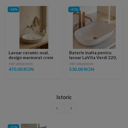
-48%
-41%
Lavoar ceramic oval,
Baterie inalta pentru
design marmorat crem
lavoar LaVita Verdi 220,
lucios cu vene aurii,
fara ventil, brushed
PRP: 890.00 RON
PRP: 890.00 RON
ventil inclus
copper
470.00 RON
530.00 RON
Istoric
-22%