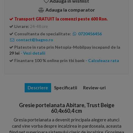
Adauga in wishlist
Adauga la comparator
Transport GRATUIT la comenzi peste 600 Ron.
Livrare:
24-48 ore
Consultanta de specialitate:
0720456456
contact@bagno.ro
Plateste in rate prin Netopia-Mobilpay incepand de la
29 lei
- Vezi detalii
Finantare 100 % online prin tbi bank
- Calculeaza rata
Descriere
Specificatii
Review-uri
Gresie portelanata Abitare, Trust Beige
60,4x60,4 cm
Gresia portelanata a devenit principala alegere atunci
cand vine vorba despre incalzirea in pardoseala, aceasta
fiind net superioara sistemului clasic de incalzire. Grosimea