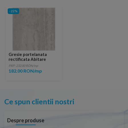
-22%
Gresie portelanata
rectificata Abitare
Glamstone Silver 60x60
PRP: 232.00 RON/mp
cm
182.00 RON/mp
Ce spun clientii nostri
Despre produse