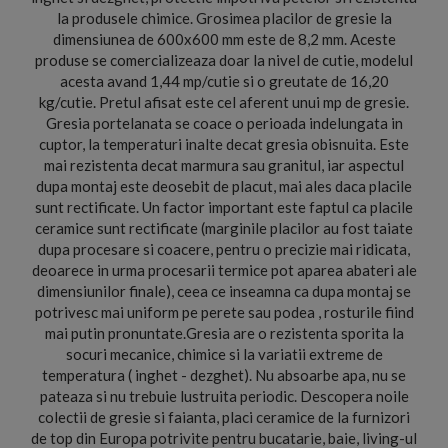
la produsele chimice. Grosimea placilor de gresie la
dimensiunea de 600x600 mm este de 8,2 mm. Aceste
produse se comercializeaza doar la nivel de cutie, modelul
acesta avand 1,44 mp/cutie si o greutate de 16,20
kg/cutie. Pretul afisat este cel aferent unui mp de gresie.
Gresia portelanata se coace o perioada indelungata in
cuptor, la temperaturi inalte decat gresia obisnuita. Este
mai rezistenta decat marmura sau granitul, iar aspectul
dupa montaj este deosebit de placut, mai ales daca placile
sunt rectificate. Un factor important este faptul ca placile
ceramice sunt rectificate (marginile placilor au fost taiate
dupa procesare si coacere, pentru o precizie mai ridicata,
deoarece in urma procesarii termice pot aparea abateri ale
dimensiunilor finale), ceea ce inseamna ca dupa montaj se
potrivesc mai uniform pe perete sau podea , rosturile fiind
mai putin pronuntate.Gresia are o rezistenta sporita la
socuri mecanice, chimice si la variatii extreme de
temperatura ( inghet - dezghet). Nu absoarbe apa, nu se
pateaza si nu trebuie lustruita periodic. Descopera noile
colectii de gresie si faianta, placi ceramice de la furnizori
de top din Europa potrivite pentru bucatarie, baie, living-ul