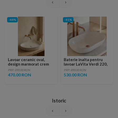
-48%
-41%
Lavoar ceramic oval,
Baterie inalta pentru
design marmorat crem
lavoar LaVita Verdi 220,
lucios cu vene aurii,
fara ventil, brushed
PRP: 890.00 RON
PRP: 890.00 RON
ventil inclus
copper
470.00 RON
530.00 RON
Istoric