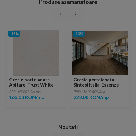
Produse asemanatoare
-18%
-13%
Gresie portelanata
Gresie portelanata
Abitare, Trust White
Sintesi Italia, Essenze
60,4x60,4 cm
Noce Rectificata
PRP: 197.00 RON/mp
PRP: 256.00 RON/mp
80,2x20,2 cm
163.00 RON/mp
223.00 RON/mp
Noutati