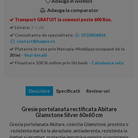
Adauga in wishlist
Adauga la comparator
Transport GRATUIT la comenzi peste 600 Ron.
Livrare:
3-5 zile
Consultanta de specialitate:
0720456456
contact@bagno.ro
Plateste in rate prin Netopia-Mobilpay incepand de la
30 lei
- Vezi detalii
Finantare 100 % online prin tbi bank
- Calculeaza rata
Descriere
Specificatii
Review-uri
Gresie portelanata rectificata Abitare
Glamstone Silver 60x60 cm
Gresia portelanata Abitare, colectia Glamstone, prezinta o
rezistenta marita la abraziune, antiaderenta, rezistenta la
inghet si dezghet, protectie impotriva petelor si rezistenta