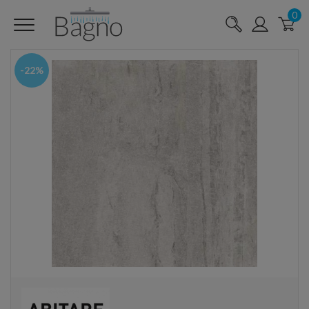
0
-22%