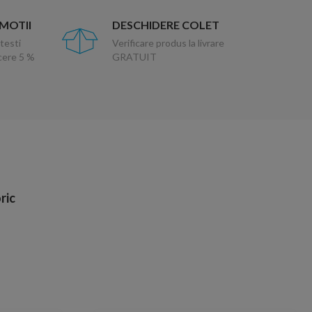
OMOTII
DESCHIDERE COLET
testi
Verificare produs la livrare
ucere 5 %
GRATUIT
ric