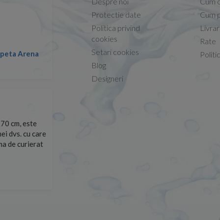
Despre noi
Cum 
Protectie date
Cum p
Politica privind
Livra
Conform descrierii!
cookies
Rate
Setari cookies
lapeta Arena
Nicolae -
Politi
13.02.2026
Blog
Designeri
70 cm, este
Foarte prompți, am cerut detalii despre produs care nu
ei dvs. cu care
primit imediat. După ce am plasat comanda, aceasta a 
rma de curierat
Mulțumesc!
Cristina Opre -
10.07.2026