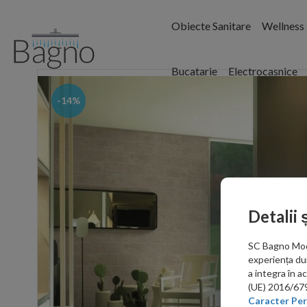
Obiecte Sanitare
Wellness
Bucatarie
Electrocasnice
-14%
Detalii 
SC Bagno Moder
experiența du
a integra în 
(UE) 2016/679 
Caracter Per