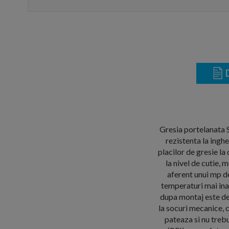
D
Gresia portelanata S
rezistenta la ingh
placilor de gresie 
la nivel de cutie,
aferent unui mp de
temperaturi mai ina
dupa montaj este deo
la socuri mecanice, 
pateaza si nu trebu