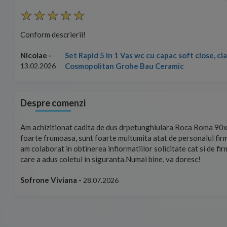
Conform descrierii!
Set Rapid 5 in 1 Vas wc cu capac soft close, c
Nicolae -
Cosmopolitan Grohe Bau Ceramic
13.02.2026
Despre comenzi
mand!
Am achizitionat cadita de dus drpetunghiulara Roca Roma 90x
foarte frumoasa, sunt foarte multumita atat de personalul firm
am colaborat in obtinerea infiormatiilor solicitate cat si de fi
care a adus coletul in siguranta.Numai bine, va doresc!
Sofrone Viviana -
28.07.2026