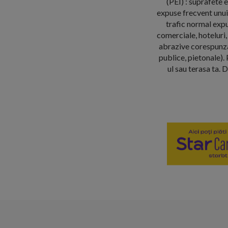
(PEI) : suprafete 
expuse frecvent unui 
trafic normal expu
comerciale, hoteluri, 
abrazive corespunzan
publice, pietonale). 
ul sau terasa ta. 