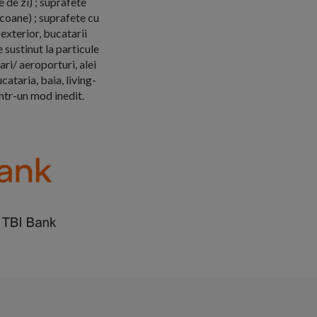
 de zi) ; suprafete
lcoane) ; suprafete cu
exterior, bucatarii
e sustinut la particule
ri/ aeroporturi, alei
cataria, baia, living-
intr-un mod inedit.