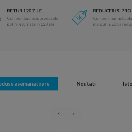
RETUR 120 ZILE
REDUCERI SI PR
Cumperi fara griji, produsele
Cumperi mai mult, pla
pot fi returnate in 120 zile
mai putin. Extra red
oduse asemanatoare
Noutati
Isto