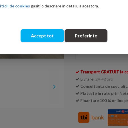
iticii de cookies
gasiti o descriere in detaliu a acestora.
Ati gasit in alta p
Accept tot
Preferinte
Se livreaza doar la cutie (
1 cu
Cantitate:
Transport GRATUIT la c
Livrare:
24-48 ore
Consultanta de specialit
Plateste in rate prin Ne
Finantare 100 % online pr