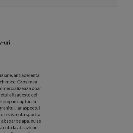
-uri
aziune, antiaderenta,
e chimice. Grosimea
comercializeaza doar
tul afisat este cel
 timp in cuptor, la
anitul, iar aspectul
 o rezistenta sporita
u absoarbe apa, nu se
istenta la abraziune