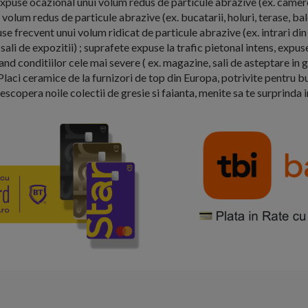
expuse ocazional unui volum redus de particule abrazive (ex. camere
volum redus de particule abrazive (ex. bucatarii, holuri, terase, ba
se frecvent unui volum ridicat de particule abrazive (ex. intrari din 
sali de expozitii) ; suprafete expuse la trafic pietonal intens, expus
d conditiilor cele mai severe ( ex. magazine, sali de asteptare in ga
Placi ceramice de la furnizori de top din Europa, potrivite pentru bu
Descopera noile colectii de gresie si faianta, menite sa te surprinda 