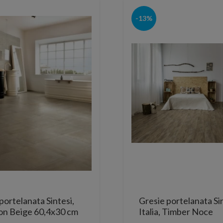
-13%
portelanata Sintesi,
Gresie portelanata Si
on Beige 60,4x30 cm
Italia, Timber Noce
Rectificata 80x20 cm