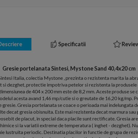
escriere
Specificatii
Review
Gresie portelanata Sintesi, Mystone Sand 40,4x20 cm
intesi Italia, colectia Mystone , prezinta o rezistenta marita la abr
et si dezghet, protectie impotriva petelor si rezistenta la produsel
la dimensiunea de 404 x 200 mm este de 8,2 mm. Aceste produse se 
 modelul acesta avand 1,46 mp/cutie si o greutate de 16,20 kg/mp. Pre
 gresie. Gresia portelanata se coace o perioada mai indelungata de
lte decat gresia obisnuita. Este mai rezistenta decat marmura sau gr
sebit de placut, in special daca placile sunt rectificate. Gresia are
chimice si la variatii extreme de temperatura ( inghet - dezghet). N
ie lustruita periodic. Destinatia placilor in functie de grupa de rez