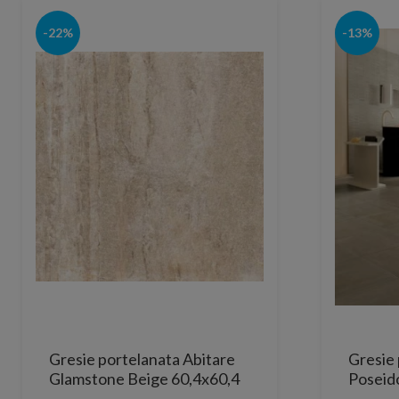
-22%
-13%
Gresie portelanata Abitare
Gresie 
Glamstone Beige 60,4x60,4
Poseid
cm