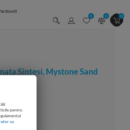
ardoseli
0
0
0
nata Sintesi, Mystone Sand
ăți
ticile pentru
Regulamentul
elor cu