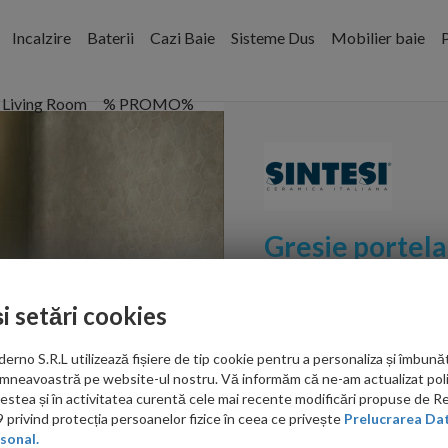
Incalzire
Baterii
Cazi Baie
Sisteme Dus
Mobilier baie
P
Living Room
% PROMO%
Gresie portela
40,4x20 cm
și setări cookies
Cod:
GSMS200404
no S.R.L utilizează fișiere de tip cookie pentru a personaliza și îmbunăt
PRP: 173.00 RON/mp
mneavoastră pe website-ul nostru. Vă informăm că ne-am actualizat poli
acestea și în activitatea curentă cele mai recente modificări propuse de 
150.00
privind protecția persoanelor fizice în ceea ce privește
Prelucrarea Dat
sonal.
RON/mp