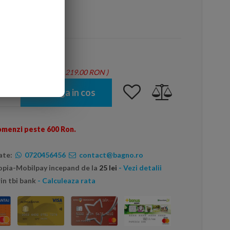
arte mai ieftin?
tie = 1.46 mp - Total: 219.00 RON
)
Adauga in cos
omenzi peste 600 Ron.
ate:
0720456456
contact@bagno.ro
topia-Mobilpay incepand de la
25 lei
- Vezi detalii
in tbi bank
- Calculeaza rata