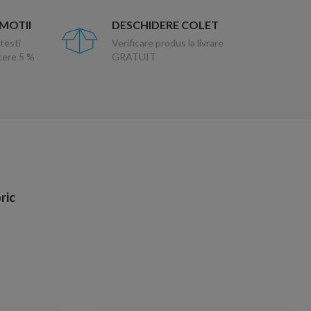
OMOTII
DESCHIDERE COLET
testi
Verificare produs la livrare
ucere 5 %
GRATUIT
ric