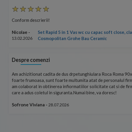
Conform descrierii!
Set Rapid 5 in 1 Vas wc cu capac soft close, c
Nicolae -
Cosmopolitan Grohe Bau Ceramic
13.02.2026
Despre comenzi
mand!
Am achizitionat cadita de dus drpetunghiulara Roca Roma 90x
foarte frumoasa, sunt foarte multumita atat de personalul firm
am colaborat in obtinerea infiormatiilor solicitate cat si de fi
care a adus coletul in siguranta.Numai bine, va doresc!
Sofrone Viviana -
28.07.2026