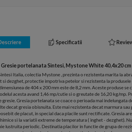
escriere
Specificatii
Review
Gresie portelanata Sintesi, Mystone White 40,4x20 cm
intesi Italia, colectia Mystone , prezinta o rezistenta marita la abr
et si dezghet, protectie impotriva petelor si rezistenta la produsel
la dimensiunea de 404 x 200 mm este de 8,2 mm. Aceste produse se 
 modelul acesta avand 1,46 mp/cutie si o greutate de 16,20 kg/mp. Pre
 gresie. Gresia portelanata se coace o perioada mai indelungata de
lte decat gresia obisnuita. Este mai rezistenta decat marmura sau gr
sebit de placut, in special daca placile sunt rectificate. Gresia are
chimice si la variatii extreme de temperatura ( inghet - dezghet). N
ie lustruita periodic. Destinatia placilor in functie de grupa de rez