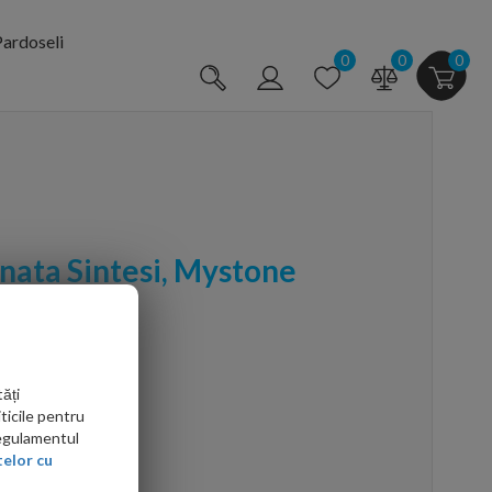
ardoseli
0
0
0
nata Sintesi, Mystone
0 cm
ăți
ticile pentru
Regulamentul
elor cu