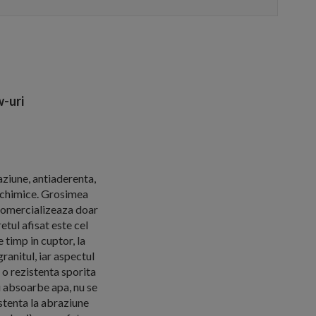
-uri
aziune, antiaderenta,
e chimice. Grosimea
comercializeaza doar
tul afisat este cel
 timp in cuptor, la
anitul, iar aspectul
 o rezistenta sporita
u absoarbe apa, nu se
istenta la abraziune