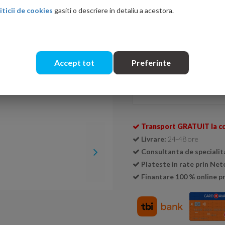
iticii de cookies
gasiti o descriere in detaliu a acestora.
Ati gasit in alta p
Accept tot
Preferinte
Se livreaza doar la cutie (
1 cu
Cantitate:
Transport GRATUIT la c
Livrare:
24-48 ore
Consultanta de specialit
Plateste in rate prin Ne
Finantare 100 % online pr