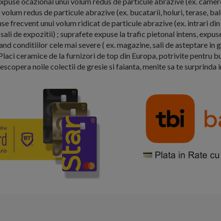
expuse ocazional unui volum redus de particule abrazive (ex. camere
volum redus de particule abrazive (ex. bucatarii, holuri, terase, ba
se frecvent unui volum ridicat de particule abrazive (ex. intrari din 
sali de expozitii) ; suprafete expuse la trafic pietonal intens, expus
d conditiilor cele mai severe ( ex. magazine, sali de asteptare in ga
Placi ceramice de la furnizori de top din Europa, potrivite pentru bu
Descopera noile colectii de gresie si faianta, menite sa te surprinda 