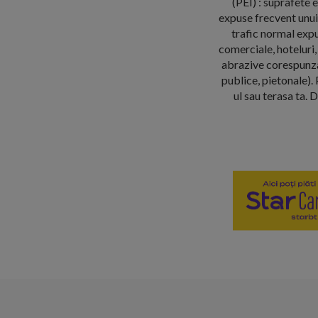
(PEI) : suprafete 
expuse frecvent unui 
trafic normal expu
comerciale, hoteluri, 
abrazive corespunzan
publice, pietonale). 
ul sau terasa ta. 