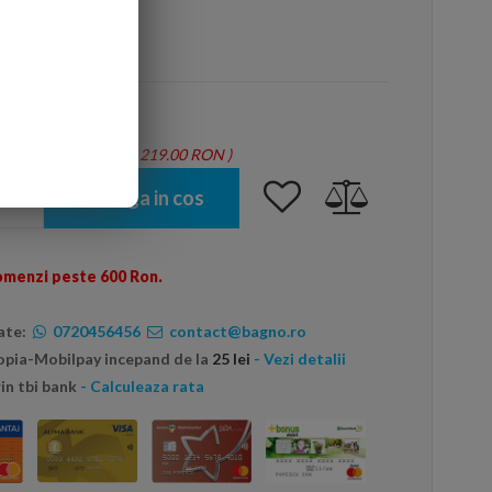
arte mai ieftin?
tie = 1.46 mp - Total: 219.00 RON
)
Adauga in cos
omenzi peste 600 Ron.
ate:
0720456456
contact@bagno.ro
topia-Mobilpay incepand de la
25 lei
- Vezi detalii
in tbi bank
- Calculeaza rata