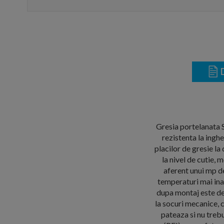
D
Gresia portelanata S
rezistenta la ingh
placilor de gresie 
la nivel de cutie,
aferent unui mp de
temperaturi mai ina
dupa montaj este deo
la socuri mecanice, 
pateaza si nu trebu