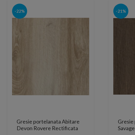
-22%
-21%
Gresie portelanata Abitare
Gresie 
Devon Rovere Rectificata
Savage
121x20