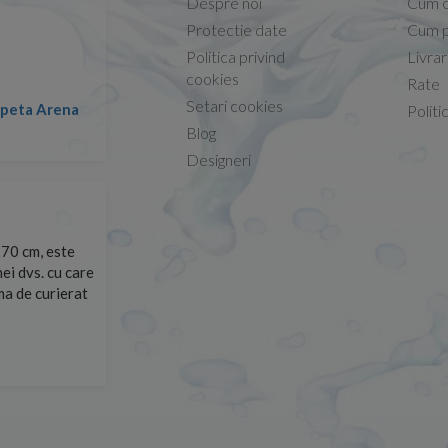
Despre noi
Cum 
Protectie date
Cum p
Politica privind
Livra
Conform descrierii!
cookies
Rate
Setari cookies
lapeta Arena
Nicolae -
Politi
13.02.2026
Blog
Designeri
70 cm, este
Foarte prompți, am cerut detalii despre produs care nu
ei dvs. cu care
primit imediat. După ce am plasat comanda, aceasta a 
rma de curierat
Mulțumesc!
Cristina Opre -
10.07.2026