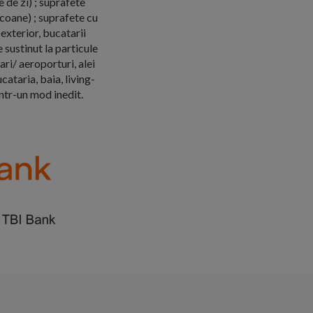
 de zi) ; suprafete
lcoane) ; suprafete cu
exterior, bucatarii
e sustinut la particule
ri/ aeroporturi, alei
cataria, baia, living-
intr-un mod inedit.