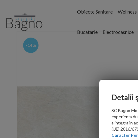
Obiecte Sanitare
Wellness
Bucatarie
Electrocasnice
-14%
Detalii 
SC Bagno Moder
experiența du
a integra în 
(UE) 2016/679 
Caracter Per