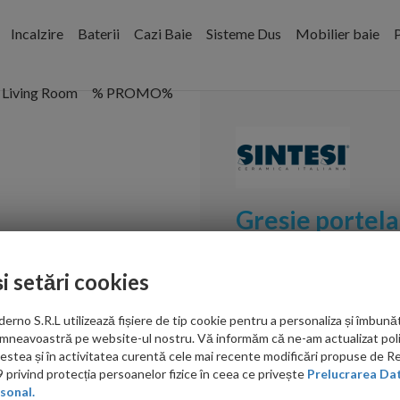
Incalzire
Baterii
Cazi Baie
Sisteme Dus
Mobilier baie
P
Living Room
% PROMO%
Gresie portela
White 40,4x2
și setări cookies
Cod:
GSMW200404
no S.R.L utilizează fișiere de tip cookie pentru a personaliza și îmbunăt
PRP: 173.00 RON/mp
mneavoastră pe website-ul nostru. Vă informăm că ne-am actualizat poli
acestea și în activitatea curentă cele mai recente modificări propuse de 
150.00
privind protecția persoanelor fizice în ceea ce privește
Prelucrarea Dat
sonal.
RON/mp