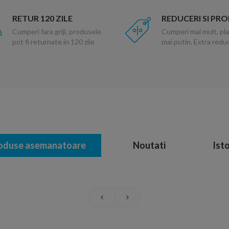
RETUR 120 ZILE
REDUCERI SI PR
Cumperi fara griji, produsele
Cumperi mai mult, pla
pot fi returnate in 120 zile
mai putin. Extra red
oduse asemanatoare
Noutati
Isto