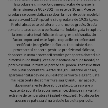
la produsele chimice. Grosimea placilor de gresie la
dimensiunea de 802x802 mm este de 10 mm. Aceste
produse se comercializeaza doar la nivel de cutie, modelul
acesta avand 1,29 mp/cutie si o greutate de 19,35 kg/mp.
Pretul afisat este cel aferent unui mp de gresie. Gresia
portelanata se coace o perioada mai indelungata in cuptor,
la temperaturi mai ridicate decat gresia obisnuita. Un
factor important este faptul ca placile ceramice sunt
rectificate (marginile placilor au fost taiate dupa
procesare si coacere, pentru o precizie mai ridicata,
deoarece in urma procesarii termice pot aparea abateri ale
dimensiunilor finale) , ceea ce inseamna ca dupa montaj se
potrivesc mai uniform pe perete sau podea , rosturile fiind
mai putin pronuntate. Astfel designul interior al casei,
apartamentului devine unul estetic si foarte elegant. Este
mai rezistenta decat marmura sau granitul, iar aspectul
dupa montaj este deosebit de placut. Gresia are o
rezistenta sporita la socuri mecanice, chimice si la variatii
extreme de temperatura ( inghet - dezghet). Nu absoarbe
apa, nu se pateaza si nu trebuie lustruita periodic.