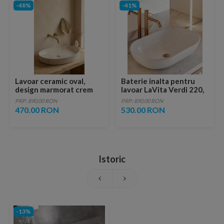
-48%
-41%
Lavoar ceramic oval,
Baterie inalta pentru
design marmorat crem
lavoar LaVita Verdi 220,
lucios cu vene aurii,
fara ventil, brushed
PRP: 890.00 RON
PRP: 890.00 RON
ventil inclus
copper
470.00 RON
530.00 RON
Istoric
-13%