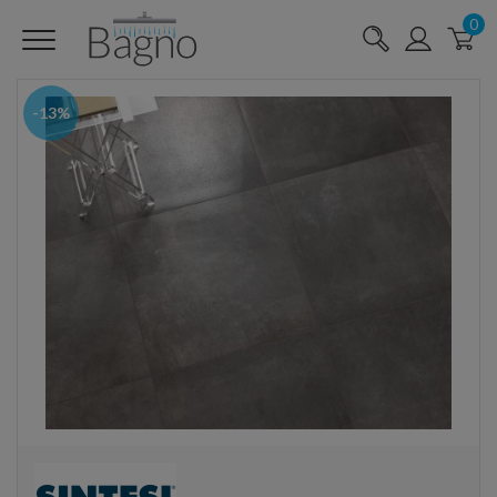
0
-13%