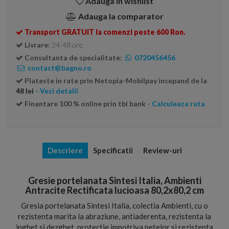
Adauga in wishlist
Adauga la comparator
Transport GRATUIT la comenzi peste 600 Ron.
Livrare:
24-48 ore
Consultanta de specialitate:
0720456456
contact@bagno.ro
Plateste in rate prin Netopia-Mobilpay incepand de la
48 lei
- Vezi detalii
Finantare 100 % online prin tbi bank
- Calculeaza rata
Descriere
Specificatii
Review-uri
Gresie portelanata Sintesi Italia, Ambienti
Antracite Rectificata lucioasa 80,2x80,2 cm
Gresia portelanata Sintesi Italia, colectia Ambienti, cu o
rezistenta marita la abraziune, antiaderenta, rezistenta la
inghet si dezghet, protectie impotriva petelor si rezistenta