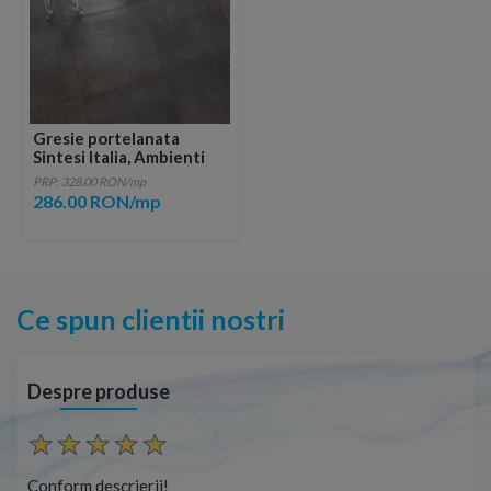
Gresie portelanata
Sintesi Italia, Ambienti
Antracite Rectificata
PRP: 328.00 RON/mp
lucioasa 80,2x80,2 cm
286.00 RON/mp
Ce spun clientii nostri
Despre produse
Conform descrierii!
Cap