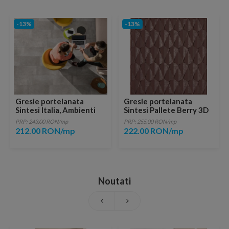
-13%
-13%
Gresie portelanata
Gresie portelanata
Sintesi Italia, Ambienti
Sintesi Pallete Berry 3D
Greige Rectificata 60x60
20x20 cm
PRP: 243.00 RON/mp
PRP: 255.00 RON/mp
cm
212.00 RON/mp
222.00 RON/mp
Noutati