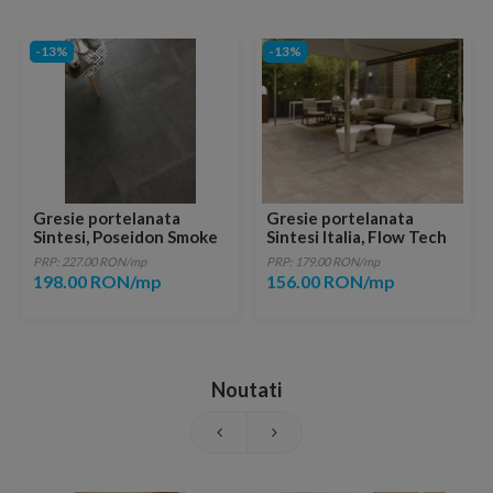
-13%
-13%
Gresie portelanata
Gresie portelanata
Sintesi, Poseidon Smoke
Sintesi Italia, Flow Tech
60,4x60,4 cm
Taupe 60,4x30 cm
PRP: 227.00 RON/mp
PRP: 179.00 RON/mp
198.00 RON/mp
156.00 RON/mp
Noutati