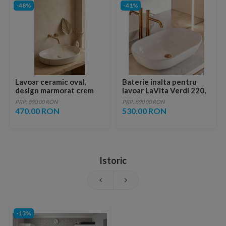
-48%
-41%
Lavoar ceramic oval,
Baterie inalta pentru
design marmorat crem
lavoar LaVita Verdi 220,
lucios cu vene aurii,
fara ventil, brushed
PRP: 890.00 RON
PRP: 890.00 RON
ventil inclus
copper
470.00 RON
530.00 RON
Istoric
-13%