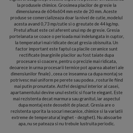
la produsele chimice. Grosimea placilor de gresie la
dimensiunea de 604x604 mm este de 20 mm. Aceste
produse se comercializeaza doar la nivel de cutie, modelul
acesta avand 0,73 mp/cutie si o greutate de 44 kg/mp.
Pretul afisat este cel aferent unui mp de gresie. Gresia
portelanata se coace o perioada mai indelungata in cuptor,
la temperaturi mai ridicate decat gresia obisnuita. Un
factor important este faptul ca placile ceramice sunt
rectificate (marginile placilor au fost taiate dupa
procesare si coacere, pentru o precizie mai ridicata,
deoarece in urma procesarii termice pot aparea abateri ale
dimensiunilor finale) , ceea ce inseamna ca dupa montaj se
potrivesc mai uniform pe perete sau podea , rosturile fiind
mai putin pronuntate. Astfel designul interior al casei,
apartamentului devine unul estetic si foarte elegant. Este
mai rezistenta decat marmura sau granitul, iar aspectul
dupa montaj este deosebit de placut. Gresia are o
rezistenta sporita la socuri mecanice, chimice si la variatii
extreme de temperatura( inghet - dezghet). Nu absoarbe
apa, nu se pateaza si nu trebuie lustruita periodic.