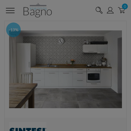
0
-13%