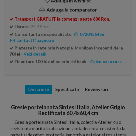
Adauga in wishlist
Adauga la comparator
Transport GRATUIT la comenzi peste 600 Ron.
Livrare:
24-48 ore
Consultanta de specialitate:
0720456456
contact@bagno.ro
Plateste in rate prin Netopia-Mobilpay incepand de la
70 lei
- Vezi detalii
Finantare 100 % online prin tbi bank
- Calculeaza rata
Descriere
Specificatii
Review-uri
Gresie portelanata Sintesi Italia, Atelier Grigio
Rectificata 60,4x60,4 cm
Gresia portelanata Sintesi Italia, colectia Atelier, cu o
rezistenta marita la abraziune, antiaderenta, rezistenta la
inghet si dezghet, protectie impotriva petelor si rezistenta