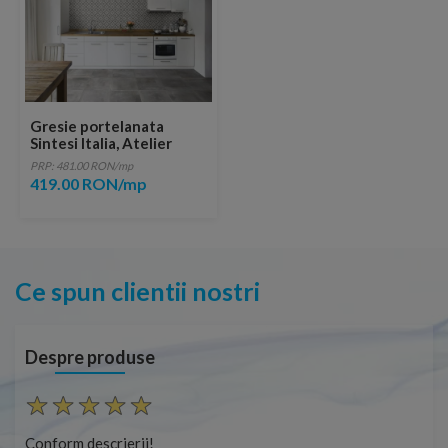
Gresie portelanata
Sintesi Italia, Atelier
Grigio Rectificata
PRP: 481.00 RON/mp
60,4x60,4 cm
419.00 RON/mp
Ce spun clientii nostri
Despre produse
Conform descrierii!
Con