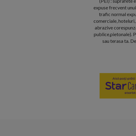
(PEI) : suprafete 
expuse frecvent unui 
trafic normal expu
comerciale, hoteluri, 
abrazive corespunzan
publice,pietonale). P
sau terasa ta. De