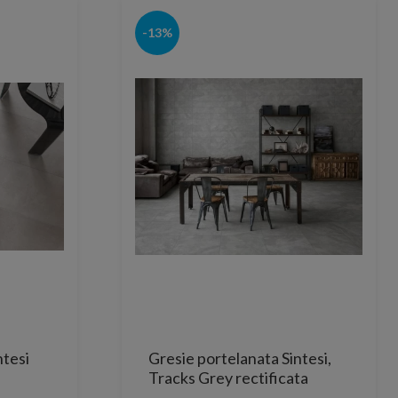
-13%
ntesi
Gresie portelanata Sintesi,
Tracks Grey rectificata
60x30 cm