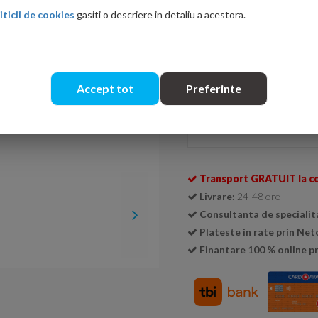
iticii de cookies
gasiti o descriere in detaliu a acestora.
Ati gasit in alta p
Accept tot
Preferinte
Se livreaza doar la cutie (
1 cu
Cantitate:
Transport GRATUIT la c
Livrare:
24-48 ore
Consultanta de specialit
Plateste in rate prin Ne
Finantare 100 % online pr