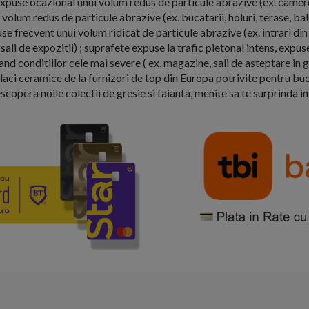
expuse ocazional unui volum redus de particule abrazive (ex. camere
volum redus de particule abrazive (ex. bucatarii, holuri, terase, ba
se frecvent unui volum ridicat de particule abrazive (ex. intrari din 
sali de expozitii) ; suprafete expuse la trafic pietonal intens, expus
d conditiilor cele mai severe ( ex. magazine, sali de asteptare in ga
laci ceramice de la furnizori de top din Europa potrivite pentru buca
scopera noile colectii de gresie si faianta, menite sa te surprinda i