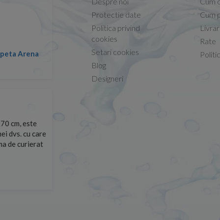
Despre noi
Cum 
Protectie date
Cum p
Politica privind
Livra
Conform descrierii!
cookies
Rate
Setari cookies
lapeta Arena
Nicolae -
Politi
13.02.2026
Blog
Designeri
70 cm, este
Foarte prompți, am cerut detalii despre produs care nu
ei dvs. cu care
primit imediat. După ce am plasat comanda, aceasta a 
rma de curierat
Mulțumesc!
Cristina Opre -
10.07.2026