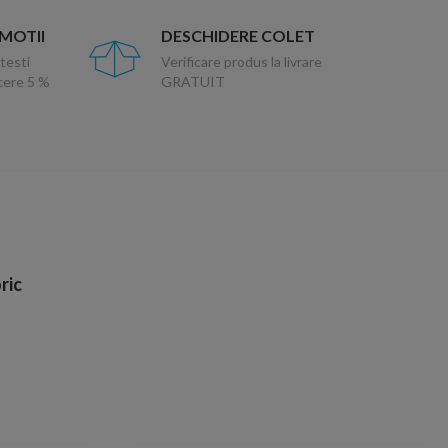
OMOTII
DESCHIDERE COLET
testi
Verificare produs la livrare
ucere 5 %
GRATUIT
ric