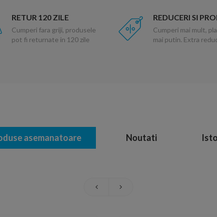
RETUR 120 ZILE
REDUCERI SI PR
Cumperi fara griji, produsele
Cumperi mai mult, pla
pot fi returnate in 120 zile
mai putin. Extra red
oduse asemanatoare
Noutati
Isto