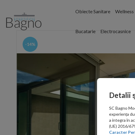
Obiecte Sanitare
Wellness
Bucatarie
Electrocasnice
-14%
Detalii 
SC Bagno Moder
experiența du
a integra în 
(UE) 2016/679 
Caracter Per