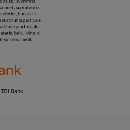
 de zi) ; suprafete
lcoane) ; suprafete cu
exterior, bucatarii
e sustinut la particule
ri/ aeroporturi, alei
taria, baia, living-ul
ntr-un mod inedit.