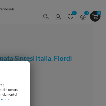
ardoseli
0
0
0
ata Sintesi Italia, Fiordi
cm
ăți
ticile pentru
Regulamentul
elor cu