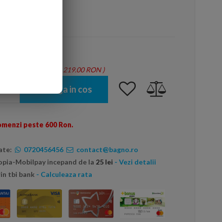
arte mai ieftin?
tie = 1.46 mp - Total: 219.00 RON
)
Adauga in cos
omenzi peste 600 Ron.
ate:
0720456456
contact@bagno.ro
topia-Mobilpay incepand de la
25 lei
- Vezi detalii
in tbi bank
- Calculeaza rata