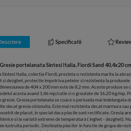
escriere
Specificatii
Review
Gresie portelanata Sintesi Italia, Fiordi Sand 40,4x20 c
Sintesi Italia, colectia Fiordi, prezinta o rezistenta marita la abra
et si dezghet, protectie impotriva petelor si rezistenta la produsel
la dimensiunea de 404 x 200 mm este de 8,2 mm. Aceste produse se 
 modelul acesta avand 1,46 mp/cutie si o greutate de 16,20 kg/mp. Pre
 gresie. Gresia portelanata se coace o perioada mai indelungata de
lte decat gresia obisnuita. Este mai rezistenta decat marmura sau gr
sebit de placut, in special daca placile sunt rectificate. Gresia are
chimice si la variatii extreme de temperatura ( inghet - dezghet). N
ie lustruita periodic. Destinatia placilor in functie de grupa de rez