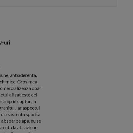
-uri
m
ziune, antiaderenta,
e chimice. Grosimea
comercializeaza doar
tul afisat este cel
 timp in cuptor, la
anitul, iar aspectul
 o rezistenta sporita
u absoarbe apa, nu se
istenta la abraziune