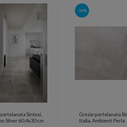
-13%
portelanata Sintesi,
Gresie portelanata Si
n Silver 60,4x30 cm
Italia, Ambienti Perla
Rectificata 60x60 cm