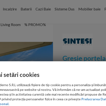
Incalzire
Baterii
Cazi Baie
Sisteme Dus
Mobilier baie
P
Living Room
% PROMO%
Gresie portelan
Sand 40,4x20 
și setări cookies
Cod:
GFS20404
no S.R.L utilizează fișiere de tip cookie pentru a personaliza și îmbunăt
PRP: 173.00 RON/mp
mneavoastră pe website-ul nostru. Vă informăm că ne-am actualizat poli
acestea și în activitatea curentă cele mai recente modificări propuse de 
150.00
privind protecția persoanelor fizice în ceea ce privește
Prelucrarea Dat
sonal.
RON/mp