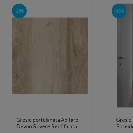
-22%
-13%
Gresie portelanata Abitare
Gresie 
Devon Rovere Rectificata
Poseido
121x30