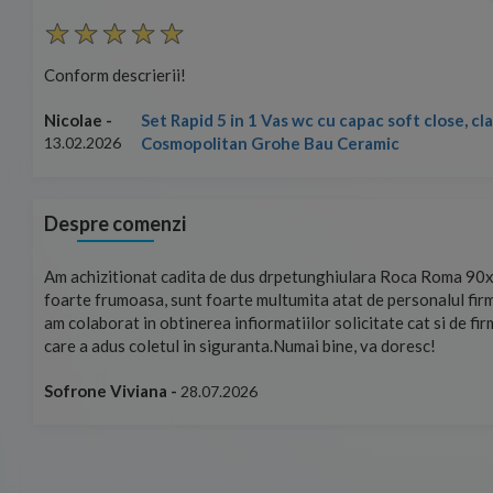
Conform descrierii!
Set Rapid 5 in 1 Vas wc cu capac soft close, c
Nicolae -
Cosmopolitan Grohe Bau Ceramic
13.02.2026
Despre comenzi
mand!
Am achizitionat cadita de dus drpetunghiulara Roca Roma 90x
foarte frumoasa, sunt foarte multumita atat de personalul firm
am colaborat in obtinerea infiormatiilor solicitate cat si de fi
care a adus coletul in siguranta.Numai bine, va doresc!
Sofrone Viviana -
28.07.2026