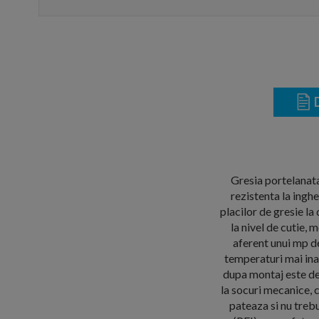
D
Gresia portelanata 
rezistenta la ingh
placilor de gresie 
la nivel de cutie,
aferent unui mp de
temperaturi mai ina
dupa montaj este deo
la socuri mecanice, 
pateaza si nu trebu