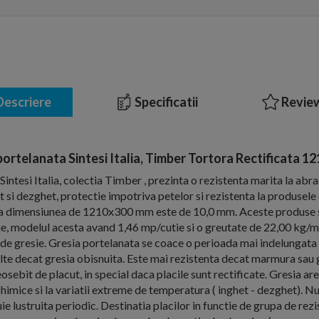
escriere
Specificatii
Review
portelanata Sintesi Italia, Timber Tortora Rectificata 1
intesi Italia, colectia Timber , prezinta o rezistenta marita la abr
et si dezghet, protectie impotriva petelor si rezistenta la produsel
e la dimensiunea de 1210x300 mm este de 10,0 mm. Aceste produse 
tie, modelul acesta avand 1,46 mp/cutie si o greutate de 22,00 kg/mp
 de gresie. Gresia portelanata se coace o perioada mai indelungata d
lte decat gresia obisnuita. Este mai rezistenta decat marmura sau gr
sebit de placut, in special daca placile sunt rectificate. Gresia are
chimice si la variatii extreme de temperatura ( inghet - dezghet). N
ie lustruita periodic. Destinatia placilor in functie de grupa de rez