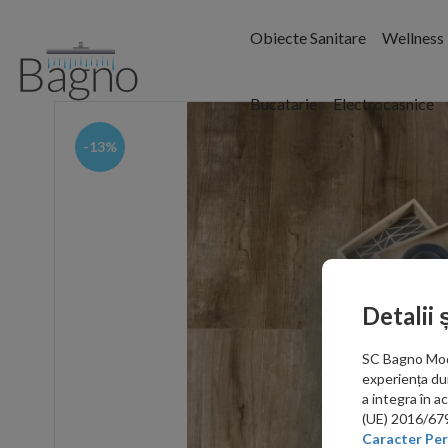
Obiecte Sanitare
Wellness
Bucatarie
Electrocasnice
-13%
Detalii 
SC Bagno Moder
experiența du
a integra în 
(UE) 2016/679 
Caracter Per