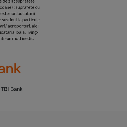
 de zi) ; suprafete
lcoane) ; suprafete cu
exterior, bucatarii
e sustinut la particule
ri/ aeroporturi, alei
cataria, baia, living-
intr-un mod inedit.