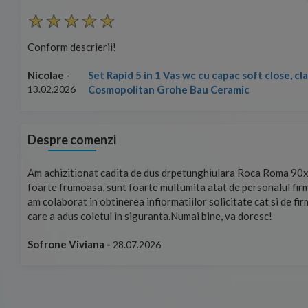
Conform descrierii!
 cu capac soft close, clapeta Arena
Nicolae -
13.02.2026
au Ceramic
Despre comenzi
hizitionat cadita de dus drpetunghiulara Roca Roma 90x70 cm, este
e frumoasa, sunt foarte multumita atat de personalul firmei dvs. cu c
laborat in obtinerea infiormatiilor solicitate cat si de firma de curier
a adus coletul in siguranta.Numai bine, va doresc!
ne Viviana -
28.07.2026