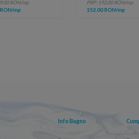
79.00 RON/mp
PRP: 192.00 RON/mp
0 RON/mp
152.00 RON/mp
Info Bagno
Cump