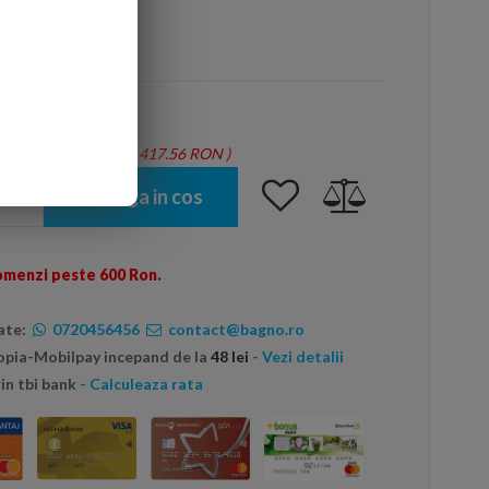
arte mai ieftin?
tie = 1.46 mp - Total: 417.56 RON
)
Adauga in cos
omenzi peste 600 Ron.
ate:
0720456456
contact@bagno.ro
topia-Mobilpay incepand de la
48 lei
- Vezi detalii
in tbi bank
- Calculeaza rata