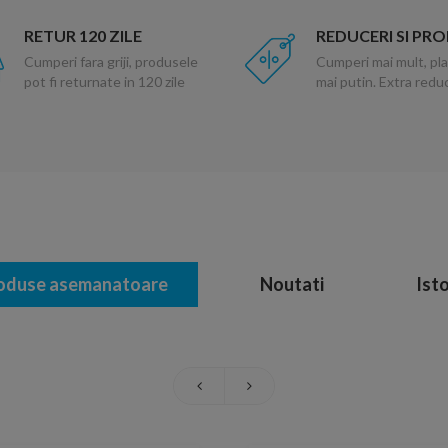
RETUR 120 ZILE
REDUCERI SI PR
Cumperi fara griji, produsele
Cumperi mai mult, pla
pot fi returnate in 120 zile
mai putin. Extra red
oduse asemanatoare
Noutati
Isto