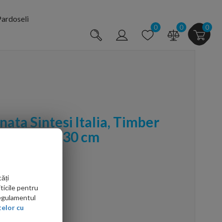
ardoseli
0
0
0
nata Sintesi Italia, Timber
ficata 121x30 cm
ăți
ticile pentru
Regulamentul
elor cu