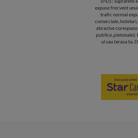
(PEI) : suprafete 
expuse frecvent unui 
trafic normal expu
comerciale, hoteluri, 
abrazive corespunzan
publice, pietonale). 
ul sau terasa ta. 