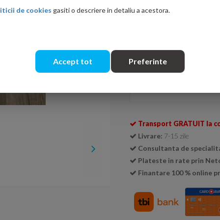
iticii de cookies
gasiti o descriere in detaliu a acestora.
Ati gasit in alta p
Accept tot
Preferinte
Se livreaza doar la cutie (
1 cu
Cantitate:
Transport GRATUIT la c
Livrare:
7-15 zile
Consultanta de specialit
Plateste in rate prin Ne
Finantare 100 % online pr