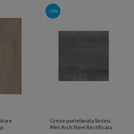
-13%
itare
Gresie portelanata Sintesi
ip
Met Arch Steel Rectificata
60x60