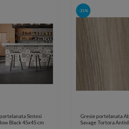
-21%
portelanata Sintesi
Gresie portelanata Ab
 Flow Black 45x45 cm
Savage Tortora Antisl
80,2x20,2 cm