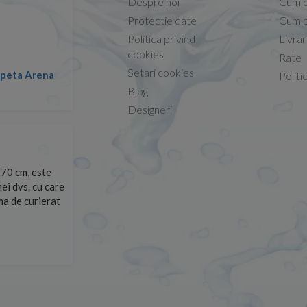
Despre noi
Cum 
Protectie date
Cum p
Politica privind
Livra
Capacele Grohe sunt 
cookies
Rate
Setari cookies
Marius -
C
Politi
08.02.2026
Blog
Designeri
Foarte prompți, am cerut detalii despre produs care nu erau pe sit
are
primit imediat. După ce am plasat comanda, aceasta a ajuns foart
at
Mulțumesc!
Cristina Opre -
10.07.2026