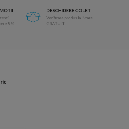
OMOTII
DESCHIDERE COLET
testi
Verificare produs la livrare
ucere 5 %
GRATUIT
ric