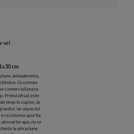
-uri
21x30 cm
aziune, antiaderenta,
e chimice. Grosimea
se comercializeaza
. Pretul afisat este
e timp in cuptor, la
anitul, iar aspectul
 o rezistenta sporita
u absoarbe apa, nu se
istenta la abraziune