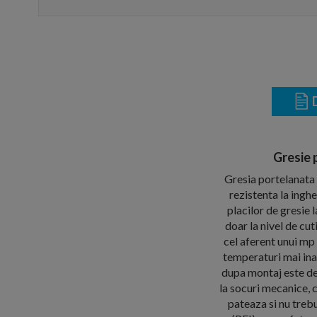
D
Gresie 
Gresia portelanata S
rezistenta la ingh
placilor de gresi
doar la nivel de cu
cel aferent unui mp
temperaturi mai ina
dupa montaj este deo
la socuri mecanice, 
pateaza si nu trebu