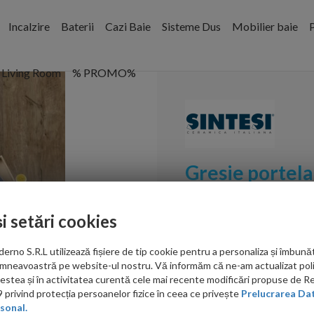
Incalzire
Baterii
Cazi Baie
Sisteme Dus
Mobilier baie
P
Living Room
% PROMO%
Gresie portela
Tortora Recti
și setări cookies
Cod:
GSITTR3001210
no S.R.L utilizează fișiere de tip cookie pentru a personaliza și îmbunăt
PRP: 328.00 RON/mp
mneavoastră pe website-ul nostru. Vă informăm că ne-am actualizat poli
acestea și în activitatea curentă cele mai recente modificări propuse de 
286.00
privind protecția persoanelor fizice în ceea ce privește
Prelucrarea Dat
sonal.
RON/mp