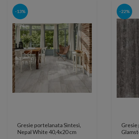
-13%
-22%
Gresie portelanata Sintesi,
Gresie 
Nepal White 40,4x20 cm
Glamst
cm