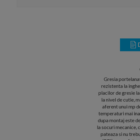
D
Gresia portelanat
rezistenta la ingh
placilor de gresie 
la nivel de cutie,
aferent unui mp de
temperaturi mai ina
dupa montaj este deo
la socuri mecanice, 
pateaza si nu trebu