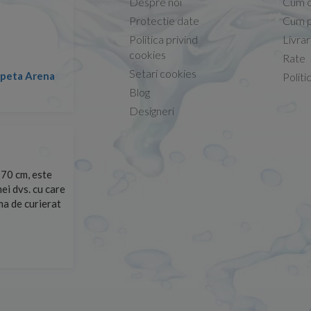
Despre noi
Cum 
Protectie date
Cum p
Politica privind
Livra
Conform descrierii!
cookies
Rate
Setari cookies
lapeta Arena
Nicolae -
Politi
13.02.2026
Blog
Designeri
70 cm, este
Foarte prompți, am cerut detalii despre produs care nu
ei dvs. cu care
primit imediat. După ce am plasat comanda, aceasta a 
rma de curierat
Mulțumesc!
Cristina Opre -
10.07.2026