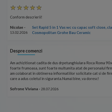
Conform descrierii!
Set Rapid 5 in 1 Vas wc cu capac soft close, c
Nicolae -
Cosmopolitan Grohe Bau Ceramic
13.02.2026
Despre comenzi
mand!
Am achizitionat cadita de dus drpetunghiulara Roca Roma 90x
foarte frumoasa, sunt foarte multumita atat de personalul firm
am colaborat in obtinerea infiormatiilor solicitate cat si de fi
care a adus coletul in siguranta.Numai bine, va doresc!
Sofrone Viviana -
28.07.2026