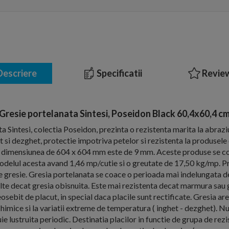
escriere
Specificatii
Review
Gresie portelanata Sintesi, Poseidon Black 60,4x60,4 c
a Sintesi, colectia Poseidon, prezinta o rezistenta marita la abrazi
et si dezghet, protectie impotriva petelor si rezistenta la produsel
la dimensiunea de 604 x 604 mm este de 9 mm. Aceste produse se c
 modelul acesta avand 1,46 mp/cutie si o greutate de 17,50 kg/mp. Pre
 gresie. Gresia portelanata se coace o perioada mai indelungata de
lte decat gresia obisnuita. Este mai rezistenta decat marmura sau gr
sebit de placut, in special daca placile sunt rectificate. Gresia are
chimice si la variatii extreme de temperatura ( inghet - dezghet). N
ie lustruita periodic. Destinatia placilor in functie de grupa de rez