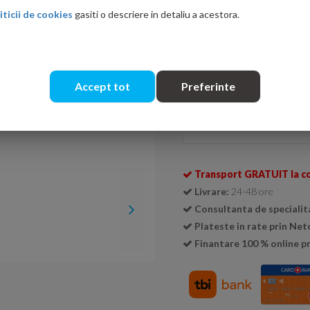
iticii de cookies
gasiti o descriere in detaliu a acestora.
Ati gasit in alta p
Accept tot
Preferinte
Se livreaza doar la cutie (
1 cu
Cantitate:
Transport GRATUIT la c
Livrare:
24-48 ore
Consultanta de specialit
Plateste in rate prin Ne
Finantare 100 % online pr