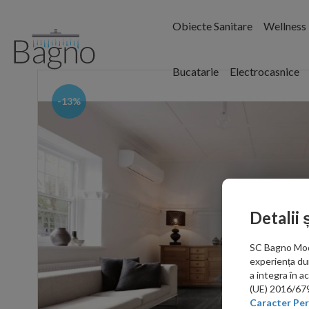
Obiecte Sanitare
Wellness
Bucatarie
Electrocasnice
-13%
Detalii 
SC Bagno Moder
experiența du
a integra în 
(UE) 2016/679 
Caracter Per