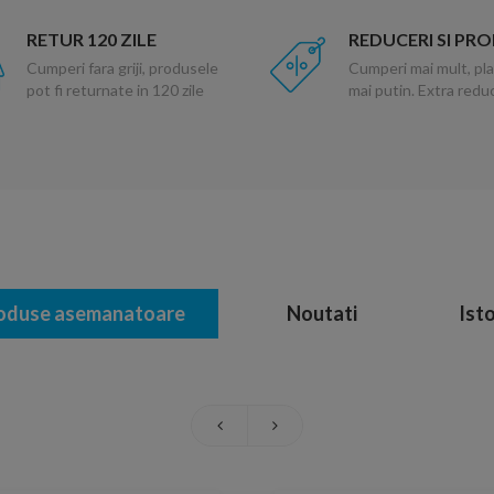
RETUR 120 ZILE
REDUCERI SI PR
Cumperi fara griji, produsele
Cumperi mai mult, pla
pot fi returnate in 120 zile
mai putin. Extra red
oduse asemanatoare
Noutati
Isto