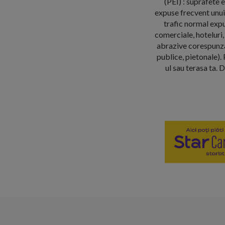
(PEI) : suprafete 
expuse frecvent unui 
trafic normal expu
comerciale, hoteluri, 
abrazive corespunzan
publice, pietonale). 
ul sau terasa ta. 