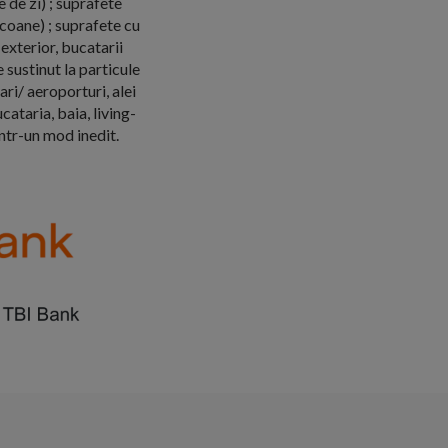
 de zi) ; suprafete
lcoane) ; suprafete cu
exterior, bucatarii
e sustinut la particule
ri/ aeroporturi, alei
cataria, baia, living-
intr-un mod inedit.