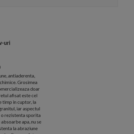
-uri
m
une, antiaderenta,
e chimice. Grosimea
omercializeaza doar
tul afisat este cel
 timp in cuptor, la
anitul, iar aspectul
 o rezistenta sporita
u absoarbe apa, nu se
istenta la abraziune