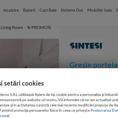
Incalzire
Baterii
Cazi Baie
Sisteme Dus
Mobilier baie
P
Living Room
% PROMO%
Gresie portela
60,4x60,4 cm
și setări cookies
Cod:
GPS604604
no S.R.L utilizează fișiere de tip cookie pentru a personaliza și îmbunăt
PRP: 227.00 RON/mp
mneavoastră pe website-ul nostru. Vă informăm că ne-am actualizat poli
acestea și în activitatea curentă cele mai recente modificări propuse de 
198.00
privind protecția persoanelor fizice în ceea ce privește
Prelucrarea Dat
sonal.
RON/mp