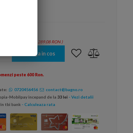
arte mai ieftin?
tie = 1.46 mp - Total: 289.08 RON
)
Adauga in cos
omenzi peste 600 Ron.
ate:
0720456456
contact@bagno.ro
topia-Mobilpay incepand de la
33 lei
- Vezi detalii
in tbi bank
- Calculeaza rata