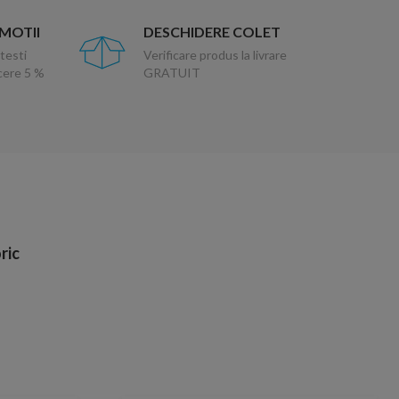
OMOTII
DESCHIDERE COLET
testi
Verificare produs la livrare
ucere 5 %
GRATUIT
ric