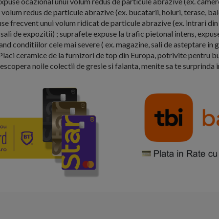
expuse ocazional unui volum redus de particule abrazive (ex. camere
volum redus de particule abrazive (ex. bucatarii, holuri, terase, ba
se frecvent unui volum ridicat de particule abrazive (ex. intrari din 
sali de expozitii) ; suprafete expuse la trafic pietonal intens, expus
d conditiilor cele mai severe ( ex. magazine, sali de asteptare in ga
Placi ceramice de la furnizori de top din Europa, potrivite pentru bu
Descopera noile colectii de gresie si faianta, menite sa te surprinda 