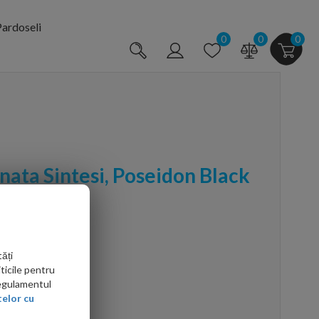
ardoseli
0
0
0
nata Sintesi, Poseidon Black
ăți
ticile pentru
Regulamentul
elor cu