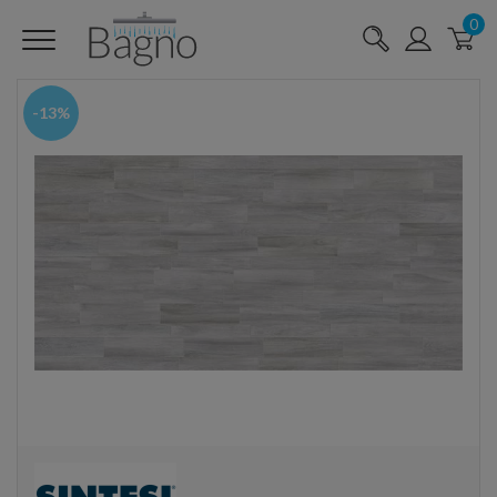
0
-13%