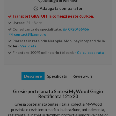
Adauga in wishlist
Adauga la comparator
Transport GRATUIT la comenzi peste 600 Ron.
Livrare:
24-48 ore
Consultanta de specialitate:
0720456456
contact@bagno.ro
Plateste in rate prin Netopia-Mobilpay incepand de la
36 lei
- Vezi detalii
Finantare 100 % online prin tbi bank
- Calculeaza rata
Descriere
Specificatii
Review-uri
Gresie portelanata Sintesi MyWood Grigio
Rectificata 121x20
Gresia portelanata Sintesi Italia, colectia MyWood
prezinta o rezistenta marita la abraziune, antiaderenta,
rezistenta la inghet si dezghet, protectie impotriva petelor