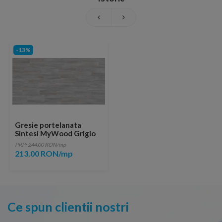
-13%
Gresie portelanata
Sintesi MyWood Grigio
Rectificata 121x20
PRP: 244.00 RON/mp
213.00 RON/mp
Ce spun clientii nostri