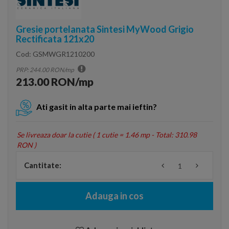
Gresie portelanata Sintesi MyWood Grigio
Rectificata 121x20
Cod:
GSMWGR1210200
PRP: 244.00 RON/mp
213.00 RON/mp
Ati gasit in alta parte mai ieftin?
Se livreaza doar la cutie (
1 cutie = 1.46 mp - Total: 310.98
RON
)
Cantitate:
Adauga in cos