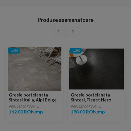
Produse asemanatoare
-14%
-13%
Gresie portelanata
Gresie portelanata
Sintesi Italia, Alpi Beige
Sintesi, Planet Nero
40,4x20cm
60,4x60,4 cm
PRP: 187.00 RON/mp
PRP: 227.00 RON/mp
162.00 RON/mp
198.00 RON/mp