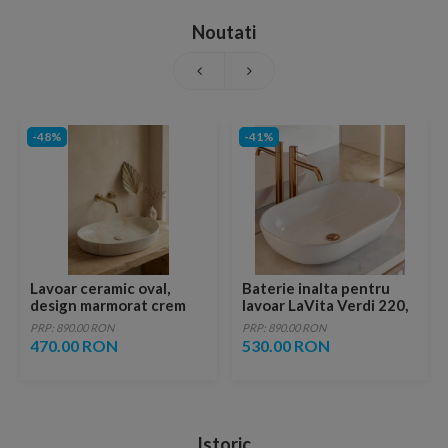
Noutati
-48%
-41%
Lavoar ceramic oval,
Baterie inalta pentru
design marmorat crem
lavoar LaVita Verdi 220,
lucios cu vene aurii,
fara ventil, brushed
PRP: 890.00 RON
PRP: 890.00 RON
ventil inclus
copper
470.00 RON
530.00 RON
Istoric