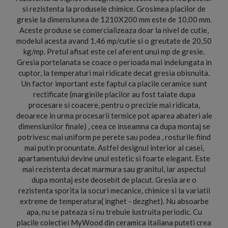
si rezistenta la produsele chimice. Grosimea placilor de
gresie la dimensiunea de 1210X200 mm este de 10,00 mm.
Aceste produse se comercializeaza doar la nivel de cutie,
modelul acesta avand 1,46 mp/cutie si o greutate de 20,50
kg/mp. Pretul afisat este cel aferent unui mp de gresie.
Gresia portelanata se coace o perioada mai indelungata in
cuptor, la temperaturi mai ridicate decat gresia obisnuita.
Un factor important este faptul ca placile ceramice sunt
rectificate (marginile placilor au fost taiate dupa
procesare si coacere, pentru o precizie mai ridicata,
deoarece in urma procesarii termice pot aparea abateri ale
dimensiunilor finale) , ceea ce inseamna ca dupa montaj se
potrivesc mai uniform pe perete sau podea , rosturile fiind
mai putin pronuntate. Astfel designul interior al casei,
apartamentului devine unul estetic si foarte elegant. Este
mai rezistenta decat marmura sau granitul, iar aspectul
dupa montaj este deosebit de placut. Gresia are o
rezistenta sporita la socuri mecanice, chimice si la variatii
extreme de temperatura( inghet - dezghet). Nu absoarbe
apa, nu se pateaza si nu trebuie lustruita periodic. Cu
placile colectiei MyWood din ceramica italiana puteti crea